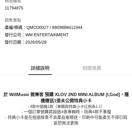
商品編號
超商取貨付款
11794875
LINE Pay
銷售重點
Apple Pay
產編/條碼：QMCD0027 / 8809888411944
發行公司：WM ENTERTAINMENT
街口支付
發行日期：2026/05/28
悠遊付
AFTEE先享後付
相關說明
詳細說明
相關推薦
【關於「AFTEE先享後付」】
ATM付款
AFTEE先享後付是「在收到商品之後才付款」的支付方式。 讓您購物簡單
便利好安心！
１．簡單：不需註冊會員、不需綁卡、不需儲值。
運送方式
２．便利：只要手機號碼，簡訊認證，即可結帳。
於 WillMusic 微樂客 預購 XLOV 2ND MINI ALBUM [I,God]，隨
３．安心：先確認商品／服務後，再付款。
機贈送1張未公開特典小卡
全家取貨付款
- 4款中隨機1款（專輯與特典小卡比例為1:1）
每筆NT$60，滿NT$1,599(含以上)免運費
【「AFTEE先享後付」結帳流程】
１．於結帳方式選擇「AFTEE先享後付」後，將跳轉至「AFTEE先享後付」
- 特典小卡是在經過檢查不良產品後贈送，印刷中可能產生不得已瑕
付款後全家取貨
結帳頁面，進行簡訊認證並確認金額後，即可完成結帳。
疵恕無法更換
２．訂單成立數日內，您將收到繳費通知簡訊。
每筆NT$60，滿NT$1,599(含以上)免運費
３．收到繳費通知簡訊後14天內，點擊此簡訊中的連結，可透過四大超商／