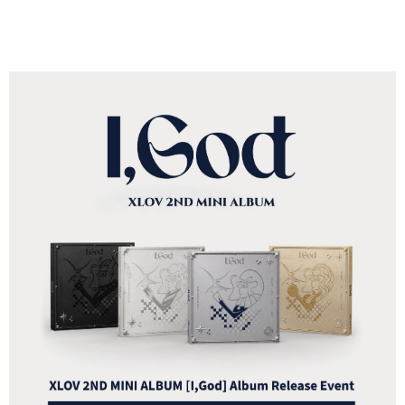
ATM／網路銀行／等多元方式進行付款，方視為交易完成。
7-11取貨付款
※ 請注意：結帳手續完成當下不需立刻繳費，但若您需要取消訂單，請聯絡
每筆NT$60，滿NT$1,599(含以上)免運費
購買商品的店家。未經商家同意取消之訂單仍視為有效，需透過AFTEE先享
後付繳納相關費用。
付款後7-11取貨
※ 交易是否成功請以「AFTEE先享後付 」之結帳頁面顯示為準，若有關於
是否繳費成功／繳費後需取消欲退款等相關疑問，請聯繫「AFTEE先享後付
每筆NT$60，滿NT$1,599(含以上)免運費
客戶支援中心」
https://netprotections.freshdesk.com/support/home
新竹貨運
【注意事項】
１．透過由恩沛科技股份有限公司提供之「AFTEE先享後付」服務完成之交
每筆NT$90
易，需依本服務之必要範圍內提供個人資料，並將交易相關給付款項請求債
權轉讓予恩沛科技股份有限公司。
宅配 (離島)
２．關於個人資料處理事宜，請瀏覽以下網址：
每筆NT$200
https://aftee.tw/terms/#terms3
３．未成年的使用者請事先徵得法定代理人或監護人之同意方可使用
付款後門市自取
「AFTEE先享後付」，若未經同意申辦者引起之損失，本公司不負相關責
任。
免運費
４．使用「AFTEE先享後付」時，將依據個別帳號之用戶狀況，依本公司即
時審查核予不同之上限額度；若仍有額度不足之情形，本公司將視審查結果
亞洲國家/地區配送
查看運費
請求用戶進行身份認證。
５．嚴禁一人註冊多個帳號或使用他人資訊註冊。若發現惡意使用之情形，
北美國家/地區配送
查看運費
恩沛科技股份有限公司將有權停止該用戶之使用額度並採取法律行動。
歐洲國家/地區配送
查看運費