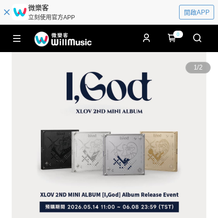
微樂客
開啟APP
立刻使用官方APP
0
1
/
2