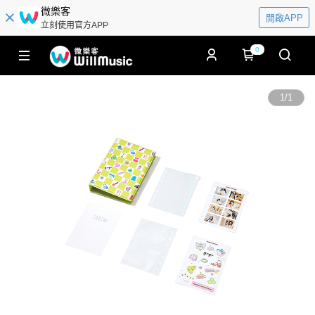
微樂客
開啟APP
立刻使用官方APP
0
1
/
1