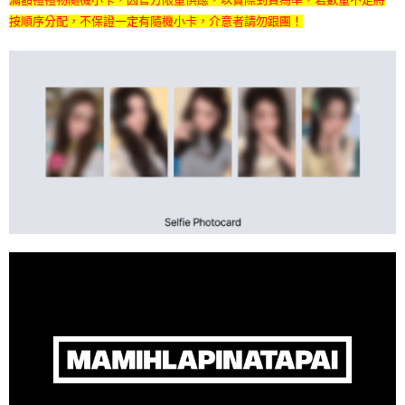
7-11取貨付款
※ 請注意：結帳手續完成當下不需立刻繳費，但若您需要取消訂單，請聯絡
按順序分配，不保證一定有隨機小卡，介意者請勿跟團！
每筆NT$60，滿NT$1,599(含以上)免運費
購買商品的店家。未經商家同意取消之訂單仍視為有效，需透過AFTEE先享
後付繳納相關費用。
付款後7-11取貨
※ 交易是否成功請以「AFTEE先享後付 」之結帳頁面顯示為準，若有關於
是否繳費成功／繳費後需取消欲退款等相關疑問，請聯繫「AFTEE先享後付
每筆NT$60，滿NT$1,599(含以上)免運費
客戶支援中心」
https://netprotections.freshdesk.com/support/home
新竹貨運
【注意事項】
１．透過由恩沛科技股份有限公司提供之「AFTEE先享後付」服務完成之交
每筆NT$90
易，需依本服務之必要範圍內提供個人資料，並將交易相關給付款項請求債
權轉讓予恩沛科技股份有限公司。
宅配 (離島)
２．關於個人資料處理事宜，請瀏覽以下網址：
每筆NT$200
https://aftee.tw/terms/#terms3
３．未成年的使用者請事先徵得法定代理人或監護人之同意方可使用
付款後門市自取
「AFTEE先享後付」，若未經同意申辦者引起之損失，本公司不負相關責
任。
免運費
４．使用「AFTEE先享後付」時，將依據個別帳號之用戶狀況，依本公司即
時審查核予不同之上限額度；若仍有額度不足之情形，本公司將視審查結果
亞洲國家/地區配送
查看運費
請求用戶進行身份認證。
５．嚴禁一人註冊多個帳號或使用他人資訊註冊。若發現惡意使用之情形，
北美國家/地區配送
查看運費
恩沛科技股份有限公司將有權停止該用戶之使用額度並採取法律行動。
歐洲國家/地區配送
查看運費