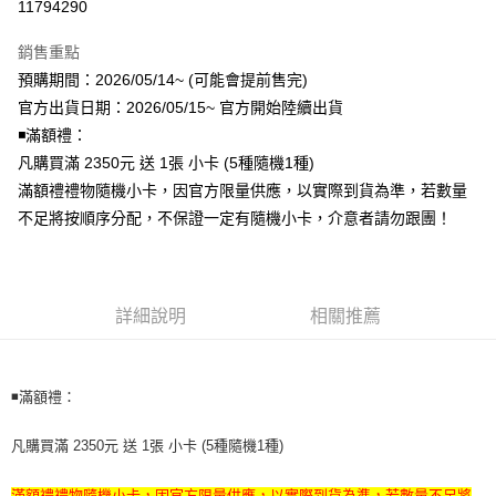
11794290
LINE Pay
銷售重點
Apple Pay
預購期間：2026/05/14~ (可能會提前售完)
官方出貨日期：2026/05/15~ 官方開始陸續出貨
街口支付
◾️滿額禮：
悠遊付
凡購買滿 2350元 送 1張 小卡 (5種隨機1種)
滿額禮禮物隨機小卡，因官方限量供應，以實際到貨為準，若數量
AFTEE先享後付
不足將按順序分配，不保證一定有隨機小卡，介意者請勿跟團！
相關說明
【關於「AFTEE先享後付」】
ATM付款
AFTEE先享後付是「在收到商品之後才付款」的支付方式。 讓您購物簡單
便利好安心！
１．簡單：不需註冊會員、不需綁卡、不需儲值。
詳細說明
相關推薦
運送方式
２．便利：只要手機號碼，簡訊認證，即可結帳。
３．安心：先確認商品／服務後，再付款。
全家取貨付款
每筆NT$60，滿NT$1,599(含以上)免運費
【「AFTEE先享後付」結帳流程】
◾️滿額禮：
１．於結帳方式選擇「AFTEE先享後付」後，將跳轉至「AFTEE先享後付」
付款後全家取貨
結帳頁面，進行簡訊認證並確認金額後，即可完成結帳。
凡購買滿 2350元 送 1張 小卡 (5種隨機1種)
２．訂單成立數日內，您將收到繳費通知簡訊。
每筆NT$60，滿NT$1,599(含以上)免運費
３．收到繳費通知簡訊後14天內，點擊此簡訊中的連結，可透過四大超商／
ATM／網路銀行／等多元方式進行付款，方視為交易完成。
滿額禮禮物隨機小卡，因官方限量供應，以實際到貨為準，若數量不足將