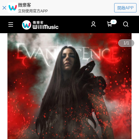
微樂客
開啟APP
立刻使用官方APP
0
1
/
1