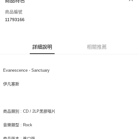
商品特色
信用卡一次付款
商品編號
超商取貨付款
11793166
LINE Pay
Apple Pay
詳細說明
相關推薦
街口支付
悠遊付
Evanescence - Sanctuary
AFTEE先享後付
相關說明
伊凡塞斯
【關於「AFTEE先享後付」】
ATM付款
AFTEE先享後付是「在收到商品之後才付款」的支付方式。 讓您購物簡單
便利好安心！
１．簡單：不需註冊會員、不需綁卡、不需儲值。
運送方式
２．便利：只要手機號碼，簡訊認證，即可結帳。
商品類別 : CD / 2LP黑膠唱片
３．安心：先確認商品／服務後，再付款。
全家取貨付款
音樂類型 : Rock
每筆NT$60，滿NT$1,599(含以上)免運費
【「AFTEE先享後付」結帳流程】
１．於結帳方式選擇「AFTEE先享後付」後，將跳轉至「AFTEE先享後付」
付款後全家取貨
結帳頁面，進行簡訊認證並確認金額後，即可完成結帳。
商品版本 : 進口版