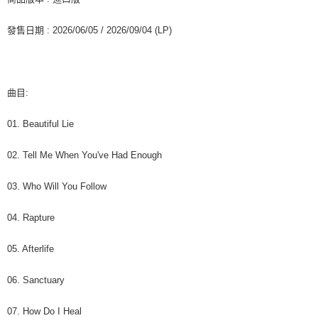
２．訂單成立數日內，您將收到繳費通知簡訊。
每筆NT$60，滿NT$1,599(含以上)免運費
３．收到繳費通知簡訊後14天內，點擊此簡訊中的連結，可透過四大超商／
發售日期 : 2026/06/05 / 2026/09/04 (LP)
ATM／網路銀行／等多元方式進行付款，方視為交易完成。
7-11取貨付款
※ 請注意：結帳手續完成當下不需立刻繳費，但若您需要取消訂單，請聯絡
每筆NT$60，滿NT$1,599(含以上)免運費
購買商品的店家。未經商家同意取消之訂單仍視為有效，需透過AFTEE先享
後付繳納相關費用。
付款後7-11取貨
※ 交易是否成功請以「AFTEE先享後付 」之結帳頁面顯示為準，若有關於
曲目:
是否繳費成功／繳費後需取消欲退款等相關疑問，請聯繫「AFTEE先享後付
每筆NT$60，滿NT$1,599(含以上)免運費
客戶支援中心」
https://netprotections.freshdesk.com/support/home
01. Beautiful Lie
新竹貨運
【注意事項】
１．透過由恩沛科技股份有限公司提供之「AFTEE先享後付」服務完成之交
每筆NT$90
02. Tell Me When You've Had Enough
易，需依本服務之必要範圍內提供個人資料，並將交易相關給付款項請求債
權轉讓予恩沛科技股份有限公司。
宅配 (離島)
03. Who Will You Follow
２．關於個人資料處理事宜，請瀏覽以下網址：
每筆NT$200
https://aftee.tw/terms/#terms3
３．未成年的使用者請事先徵得法定代理人或監護人之同意方可使用
04. Rapture
付款後門市自取
「AFTEE先享後付」，若未經同意申辦者引起之損失，本公司不負相關責
任。
免運費
05. Afterlife
４．使用「AFTEE先享後付」時，將依據個別帳號之用戶狀況，依本公司即
時審查核予不同之上限額度；若仍有額度不足之情形，本公司將視審查結果
亞洲國家/地區配送
查看運費
請求用戶進行身份認證。
06. Sanctuary
５．嚴禁一人註冊多個帳號或使用他人資訊註冊。若發現惡意使用之情形，
北美國家/地區配送
查看運費
恩沛科技股份有限公司將有權停止該用戶之使用額度並採取法律行動。
07. How Do I Heal