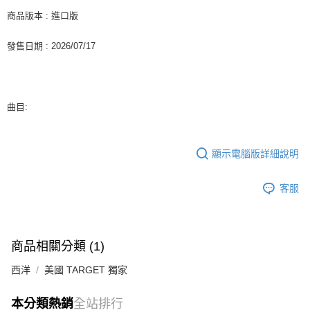
２．訂單成立數日內，您將收到繳費通知簡訊。
每筆NT$60，滿NT$1,599(含以上)免運費
商品版本 : 進口版
３．收到繳費通知簡訊後14天內，點擊此簡訊中的連結，可透過四大超商／
ATM／網路銀行／等多元方式進行付款，方視為交易完成。
7-11取貨付款
發售日期 : 2026/07/17
※ 請注意：結帳手續完成當下不需立刻繳費，但若您需要取消訂單，請聯絡
每筆NT$60，滿NT$1,599(含以上)免運費
購買商品的店家。未經商家同意取消之訂單仍視為有效，需透過AFTEE先享
後付繳納相關費用。
付款後7-11取貨
※ 交易是否成功請以「AFTEE先享後付 」之結帳頁面顯示為準，若有關於
是否繳費成功／繳費後需取消欲退款等相關疑問，請聯繫「AFTEE先享後付
每筆NT$60，滿NT$1,599(含以上)免運費
曲目:
客戶支援中心」
https://netprotections.freshdesk.com/support/home
新竹貨運
【注意事項】
１．透過由恩沛科技股份有限公司提供之「AFTEE先享後付」服務完成之交
每筆NT$90
顯示電腦版詳細說明
易，需依本服務之必要範圍內提供個人資料，並將交易相關給付款項請求債
權轉讓予恩沛科技股份有限公司。
宅配 (離島)
２．關於個人資料處理事宜，請瀏覽以下網址：
客服
每筆NT$200
https://aftee.tw/terms/#terms3
３．未成年的使用者請事先徵得法定代理人或監護人之同意方可使用
付款後門市自取
「AFTEE先享後付」，若未經同意申辦者引起之損失，本公司不負相關責
任。
免運費
商品相關分類 (1)
４．使用「AFTEE先享後付」時，將依據個別帳號之用戶狀況，依本公司即
時審查核予不同之上限額度；若仍有額度不足之情形，本公司將視審查結果
亞洲國家/地區配送
查看運費
西洋
美國 TARGET 獨家
請求用戶進行身份認證。
５．嚴禁一人註冊多個帳號或使用他人資訊註冊。若發現惡意使用之情形，
北美國家/地區配送
查看運費
恩沛科技股份有限公司將有權停止該用戶之使用額度並採取法律行動。
本分類熱銷
全站排行