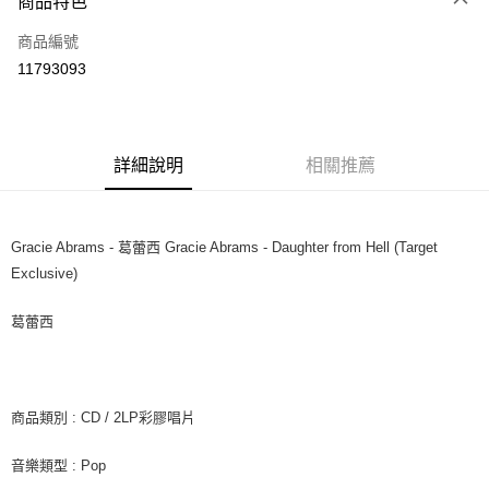
商品特色
信用卡一次付款
商品編號
超商取貨付款
11793093
LINE Pay
Apple Pay
詳細說明
相關推薦
街口支付
悠遊付
Gracie Abrams - 葛蕾西 Gracie Abrams - Daughter from Hell (Target
AFTEE先享後付
Exclusive)
相關說明
【關於「AFTEE先享後付」】
葛蕾西
ATM付款
AFTEE先享後付是「在收到商品之後才付款」的支付方式。 讓您購物簡單
便利好安心！
１．簡單：不需註冊會員、不需綁卡、不需儲值。
運送方式
２．便利：只要手機號碼，簡訊認證，即可結帳。
３．安心：先確認商品／服務後，再付款。
全家取貨付款
商品類別 : CD / 2LP彩膠唱片
每筆NT$60，滿NT$1,599(含以上)免運費
【「AFTEE先享後付」結帳流程】
音樂類型 : Pop
１．於結帳方式選擇「AFTEE先享後付」後，將跳轉至「AFTEE先享後付」
付款後全家取貨
結帳頁面，進行簡訊認證並確認金額後，即可完成結帳。