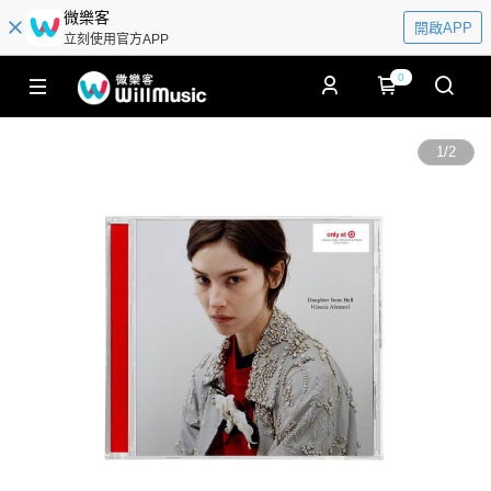
微樂客
開啟APP
立刻使用官方APP
0
1
/
2