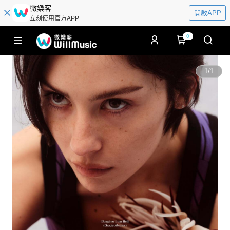
微樂客
開啟APP
立刻使用官方APP
0
1
/
1