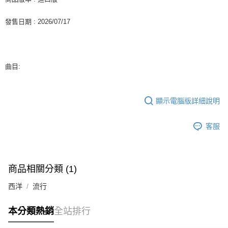
２．訂單成立數日內，您將收到繳費通知簡訊。
每筆NT$60，滿NT$1,599(含以上)免運費
３．收到繳費通知簡訊後14天內，點擊此簡訊中的連結，可透過四大超商／
發售日期 : 2026/07/17
ATM／網路銀行／等多元方式進行付款，方視為交易完成。
7-11取貨付款
※ 請注意：結帳手續完成當下不需立刻繳費，但若您需要取消訂單，請聯絡
每筆NT$60，滿NT$1,599(含以上)免運費
購買商品的店家。未經商家同意取消之訂單仍視為有效，需透過AFTEE先享
後付繳納相關費用。
付款後7-11取貨
※ 交易是否成功請以「AFTEE先享後付 」之結帳頁面顯示為準，若有關於
曲目:
是否繳費成功／繳費後需取消欲退款等相關疑問，請聯繫「AFTEE先享後付
每筆NT$60，滿NT$1,599(含以上)免運費
客戶支援中心」
https://netprotections.freshdesk.com/support/home
新竹貨運
【注意事項】
顯示電腦版詳細說明
１．透過由恩沛科技股份有限公司提供之「AFTEE先享後付」服務完成之交
每筆NT$90
易，需依本服務之必要範圍內提供個人資料，並將交易相關給付款項請求債
客服
權轉讓予恩沛科技股份有限公司。
宅配 (離島)
２．關於個人資料處理事宜，請瀏覽以下網址：
每筆NT$200
https://aftee.tw/terms/#terms3
３．未成年的使用者請事先徵得法定代理人或監護人之同意方可使用
付款後門市自取
「AFTEE先享後付」，若未經同意申辦者引起之損失，本公司不負相關責
商品相關分類 (1)
任。
免運費
４．使用「AFTEE先享後付」時，將依據個別帳號之用戶狀況，依本公司即
西洋
流行
時審查核予不同之上限額度；若仍有額度不足之情形，本公司將視審查結果
亞洲國家/地區配送
查看運費
請求用戶進行身份認證。
５．嚴禁一人註冊多個帳號或使用他人資訊註冊。若發現惡意使用之情形，
本分類熱銷
全站排行
北美國家/地區配送
查看運費
恩沛科技股份有限公司將有權停止該用戶之使用額度並採取法律行動。