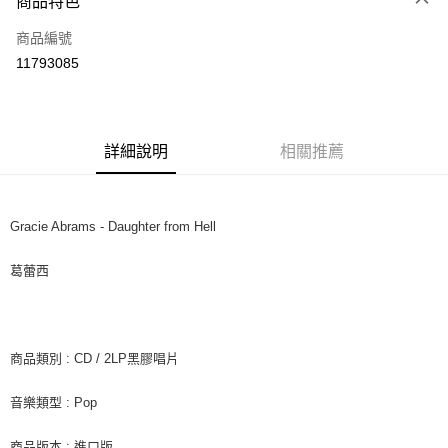
商品特色
信用卡一次付款
商品編號
超商取貨付款
11793085
LINE Pay
Apple Pay
詳細說明
相關推薦
街口支付
悠遊付
Gracie Abrams - Daughter from Hell
AFTEE先享後付
相關說明
葛蕾西
【關於「AFTEE先享後付」】
ATM付款
AFTEE先享後付是「在收到商品之後才付款」的支付方式。 讓您購物簡單
便利好安心！
１．簡單：不需註冊會員、不需綁卡、不需儲值。
運送方式
２．便利：只要手機號碼，簡訊認證，即可結帳。
商品類別 : CD / 2LP黑膠唱片
３．安心：先確認商品／服務後，再付款。
全家取貨付款
音樂類型 : Pop
每筆NT$60，滿NT$1,599(含以上)免運費
【「AFTEE先享後付」結帳流程】
１．於結帳方式選擇「AFTEE先享後付」後，將跳轉至「AFTEE先享後付」
付款後全家取貨
結帳頁面，進行簡訊認證並確認金額後，即可完成結帳。
商品版本 : 進口版