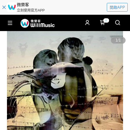
微樂客
開啟APP
立刻使用官方APP
0
1
/
1