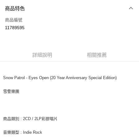
付款方式
商品特色
信用卡一次付款
商品編號
超商取貨付款
11789595
LINE Pay
Apple Pay
詳細說明
相關推薦
街口支付
悠遊付
Snow Patrol - Eyes Open (20 Year Anniversary Special Edition)
AFTEE先享後付
相關說明
雪警樂團
【關於「AFTEE先享後付」】
ATM付款
AFTEE先享後付是「在收到商品之後才付款」的支付方式。 讓您購物簡單
便利好安心！
１．簡單：不需註冊會員、不需綁卡、不需儲值。
運送方式
２．便利：只要手機號碼，簡訊認證，即可結帳。
商品類別 : 2CD / 2LP彩膠唱片
３．安心：先確認商品／服務後，再付款。
全家取貨付款
音樂類型 : Indie Rock
每筆NT$60，滿NT$1,599(含以上)免運費
【「AFTEE先享後付」結帳流程】