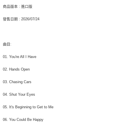
１．於結帳方式選擇「AFTEE先享後付」後，將跳轉至「AFTEE先享後付」
付款後全家取貨
商品版本 : 進口版
結帳頁面，進行簡訊認證並確認金額後，即可完成結帳。
２．訂單成立數日內，您將收到繳費通知簡訊。
每筆NT$60，滿NT$1,599(含以上)免運費
３．收到繳費通知簡訊後14天內，點擊此簡訊中的連結，可透過四大超商／
發售日期 : 2026/07/24
ATM／網路銀行／等多元方式進行付款，方視為交易完成。
7-11取貨付款
※ 請注意：結帳手續完成當下不需立刻繳費，但若您需要取消訂單，請聯絡
每筆NT$60，滿NT$1,599(含以上)免運費
購買商品的店家。未經商家同意取消之訂單仍視為有效，需透過AFTEE先享
後付繳納相關費用。
付款後7-11取貨
※ 交易是否成功請以「AFTEE先享後付 」之結帳頁面顯示為準，若有關於
曲目:
是否繳費成功／繳費後需取消欲退款等相關疑問，請聯繫「AFTEE先享後付
每筆NT$60，滿NT$1,599(含以上)免運費
客戶支援中心」
https://netprotections.freshdesk.com/support/home
01. You're All I Have
新竹貨運
【注意事項】
１．透過由恩沛科技股份有限公司提供之「AFTEE先享後付」服務完成之交
每筆NT$90
02. Hands Open
易，需依本服務之必要範圍內提供個人資料，並將交易相關給付款項請求債
權轉讓予恩沛科技股份有限公司。
宅配 (離島)
03. Chasing Cars
２．關於個人資料處理事宜，請瀏覽以下網址：
每筆NT$200
https://aftee.tw/terms/#terms3
３．未成年的使用者請事先徵得法定代理人或監護人之同意方可使用
04. Shut Your Eyes
付款後門市自取
「AFTEE先享後付」，若未經同意申辦者引起之損失，本公司不負相關責
任。
免運費
05. It's Beginning to Get to Me
４．使用「AFTEE先享後付」時，將依據個別帳號之用戶狀況，依本公司即
時審查核予不同之上限額度；若仍有額度不足之情形，本公司將視審查結果
亞洲國家/地區配送
查看運費
06. You Could Be Happy
請求用戶進行身份認證。
５．嚴禁一人註冊多個帳號或使用他人資訊註冊。若發現惡意使用之情形，
北美國家/地區配送
查看運費