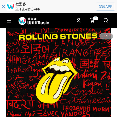
微樂客
開啟APP
立刻使用官方APP
0
1
/
1