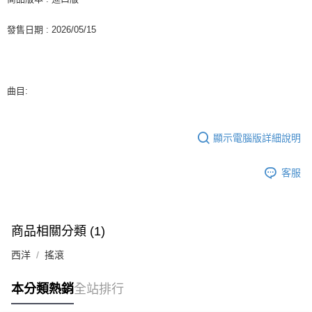
２．訂單成立數日內，您將收到繳費通知簡訊。
每筆NT$60，滿NT$1,599(含以上)免運費
３．收到繳費通知簡訊後14天內，點擊此簡訊中的連結，可透過四大超商／
發售日期 : 2026/05/15
ATM／網路銀行／等多元方式進行付款，方視為交易完成。
7-11取貨付款
※ 請注意：結帳手續完成當下不需立刻繳費，但若您需要取消訂單，請聯絡
每筆NT$60，滿NT$1,599(含以上)免運費
購買商品的店家。未經商家同意取消之訂單仍視為有效，需透過AFTEE先享
後付繳納相關費用。
付款後7-11取貨
※ 交易是否成功請以「AFTEE先享後付 」之結帳頁面顯示為準，若有關於
曲目:
是否繳費成功／繳費後需取消欲退款等相關疑問，請聯繫「AFTEE先享後付
每筆NT$60，滿NT$1,599(含以上)免運費
客戶支援中心」
https://netprotections.freshdesk.com/support/home
新竹貨運
【注意事項】
顯示電腦版詳細說明
１．透過由恩沛科技股份有限公司提供之「AFTEE先享後付」服務完成之交
每筆NT$90
易，需依本服務之必要範圍內提供個人資料，並將交易相關給付款項請求債
客服
權轉讓予恩沛科技股份有限公司。
宅配 (離島)
２．關於個人資料處理事宜，請瀏覽以下網址：
每筆NT$200
https://aftee.tw/terms/#terms3
３．未成年的使用者請事先徵得法定代理人或監護人之同意方可使用
付款後門市自取
「AFTEE先享後付」，若未經同意申辦者引起之損失，本公司不負相關責
商品相關分類 (1)
任。
免運費
４．使用「AFTEE先享後付」時，將依據個別帳號之用戶狀況，依本公司即
西洋
搖滾
時審查核予不同之上限額度；若仍有額度不足之情形，本公司將視審查結果
亞洲國家/地區配送
查看運費
請求用戶進行身份認證。
５．嚴禁一人註冊多個帳號或使用他人資訊註冊。若發現惡意使用之情形，
本分類熱銷
全站排行
北美國家/地區配送
查看運費
恩沛科技股份有限公司將有權停止該用戶之使用額度並採取法律行動。