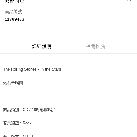
商品特色
信用卡一次付款
商品編號
超商取貨付款
11789453
LINE Pay
Apple Pay
詳細說明
相關推薦
街口支付
悠遊付
The Rolling Stones - In the Stars
AFTEE先享後付
相關說明
滾石合唱團
【關於「AFTEE先享後付」】
ATM付款
AFTEE先享後付是「在收到商品之後才付款」的支付方式。 讓您購物簡單
便利好安心！
１．簡單：不需註冊會員、不需綁卡、不需儲值。
運送方式
２．便利：只要手機號碼，簡訊認證，即可結帳。
商品類別 : CD / 10吋彩膠唱片
３．安心：先確認商品／服務後，再付款。
全家取貨付款
音樂類型 : Rock
每筆NT$60，滿NT$1,599(含以上)免運費
【「AFTEE先享後付」結帳流程】
１．於結帳方式選擇「AFTEE先享後付」後，將跳轉至「AFTEE先享後付」
付款後全家取貨
結帳頁面，進行簡訊認證並確認金額後，即可完成結帳。
商品版本 : 進口版