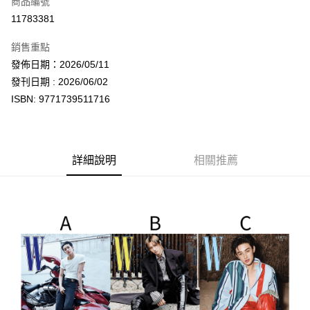
商品編號
超商取貨付款
11783381
LINE Pay
銷售重點
Apple Pay
發佈日期：2026/05/11
發刊日期 : 2026/06/02
街口支付
ISBN: 9771739511716
悠遊付
AFTEE先享後付
相關說明
詳細說明
相關推薦
【關於「AFTEE先享後付」】
ATM付款
AFTEE先享後付是「在收到商品之後才付款」的支付方式。 讓您購物簡單
便利好安心！
１．簡單：不需註冊會員、不需綁卡、不需儲值。
運送方式
２．便利：只要手機號碼，簡訊認證，即可結帳。
３．安心：先確認商品／服務後，再付款。
全家取貨付款
每筆NT$60，滿NT$1,599(含以上)免運費
【「AFTEE先享後付」結帳流程】
１．於結帳方式選擇「AFTEE先享後付」後，將跳轉至「AFTEE先享後付」
付款後全家取貨
結帳頁面，進行簡訊認證並確認金額後，即可完成結帳。
２．訂單成立數日內，您將收到繳費通知簡訊。
每筆NT$60，滿NT$1,599(含以上)免運費
３．收到繳費通知簡訊後14天內，點擊此簡訊中的連結，可透過四大超商／