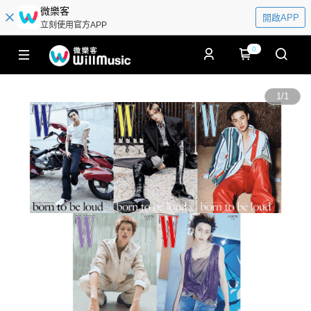
微樂客
開啟APP
立刻使用官方APP
0
1
/
1