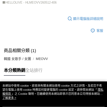
⬛HELLOLIVE - HLMEOVV260512-406
顯示電腦版詳細說明
客服
商品相關分類 (1)
韓國 女歌手 / 女團
MEOVV
本分類熱銷
全站排行
本網站中使用 cookie，欲查詢有關本網站使用 cookie 方式之詳情，及若您不希
熱門標籤
望在電腦上使用 cookie 時應如何變更電腦的 cookie 設定，請參閱本網站「
隱私
權條款
」之 Cookie 聲明。您繼續使用本網站即表示您同意本公司得按本網站使
用條款之 Cookie 聲明使用 cookie。
了解更多 >