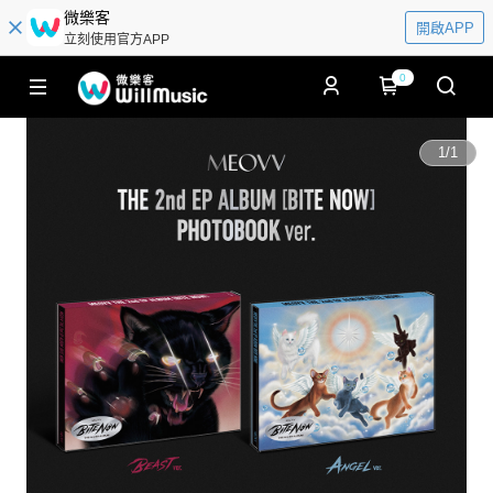
微樂客
開啟APP
立刻使用官方APP
0
1
/
1