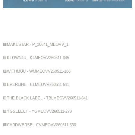
🟧MAKESTAR - P_10641_MEOVV_1
🟦KTOWN4U - K4MEOVV260511-645
🟥WITHMUU - WMMEOVV260511-186
🟪EVERLINE - ELMEOVV260511-511
🟨THE BLACK LABEL - TBLMEOVV260511-841
🟩YGSELECT - YGMEOVV260511-278
🟫CARDIVERSE - CVMEOVV260511-536