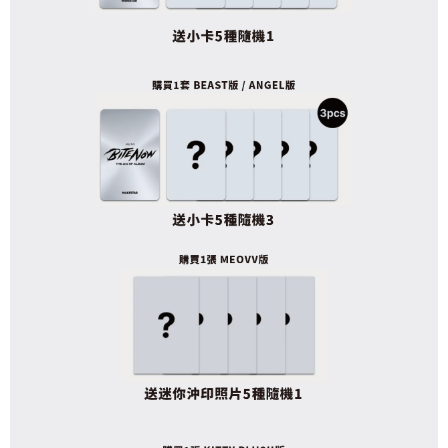
※ 請注意：結帳手續完成當下不需立刻繳費，但若您需要取消訂單，請聯絡
每筆NT$60，滿NT$1,599(含以上)免運費
購買商品的店家。未經商家同意取消之訂單仍視為有效，需透過AFTEE先享
後付繳納相關費用。
付款後7-11取貨
※ 交易是否成功請以「AFTEE先享後付 」之結帳頁面顯示為準，若有關於
是否繳費成功／繳費後需取消欲退款等相關疑問，請聯繫「AFTEE先享後付
每筆NT$60，滿NT$1,599(含以上)免運費
客戶支援中心」
https://netprotections.freshdesk.com/support/home
新竹貨運
【注意事項】
１．透過由恩沛科技股份有限公司提供之「AFTEE先享後付」服務完成之交
每筆NT$90
易，需依本服務之必要範圍內提供個人資料，並將交易相關給付款項請求債
權轉讓予恩沛科技股份有限公司。
宅配 (離島)
２．關於個人資料處理事宜，請瀏覽以下網址：
每筆NT$200
https://aftee.tw/terms/#terms3
３．未成年的使用者請事先徵得法定代理人或監護人之同意方可使用
付款後門市自取
「AFTEE先享後付」，若未經同意申辦者引起之損失，本公司不負相關責
任。
免運費
４．使用「AFTEE先享後付」時，將依據個別帳號之用戶狀況，依本公司即
時審查核予不同之上限額度；若仍有額度不足之情形，本公司將視審查結果
亞洲國家/地區配送
查看運費
請求用戶進行身份認證。
５．嚴禁一人註冊多個帳號或使用他人資訊註冊。若發現惡意使用之情形，
北美國家/地區配送
查看運費
恩沛科技股份有限公司將有權停止該用戶之使用額度並採取法律行動。
歐洲國家/地區配送
查看運費