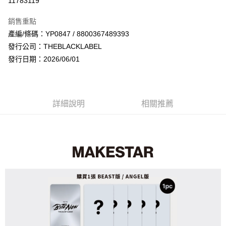
11783119
LINE Pay
銷售重點
Apple Pay
產編/條碼：YP0847 / 8800367489393
發行公司：THEBLACKLABEL
街口支付
發行日期：2026/06/01
悠遊付
AFTEE先享後付
相關說明
詳細說明
相關推薦
【關於「AFTEE先享後付」】
ATM付款
AFTEE先享後付是「在收到商品之後才付款」的支付方式。 讓您購物簡單
便利好安心！
１．簡單：不需註冊會員、不需綁卡、不需儲值。
運送方式
２．便利：只要手機號碼，簡訊認證，即可結帳。
３．安心：先確認商品／服務後，再付款。
全家取貨付款
每筆NT$60，滿NT$1,599(含以上)免運費
【「AFTEE先享後付」結帳流程】
１．於結帳方式選擇「AFTEE先享後付」後，將跳轉至「AFTEE先享後付」
付款後全家取貨
結帳頁面，進行簡訊認證並確認金額後，即可完成結帳。
２．訂單成立數日內，您將收到繳費通知簡訊。
每筆NT$60，滿NT$1,599(含以上)免運費
３．收到繳費通知簡訊後14天內，點擊此簡訊中的連結，可透過四大超商／
ATM／網路銀行／等多元方式進行付款，方視為交易完成。
7-11取貨付款