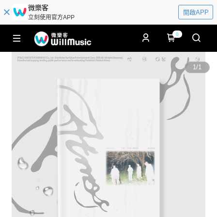
微樂客
開啟APP
立刻使用官方APP
0
1
/
1