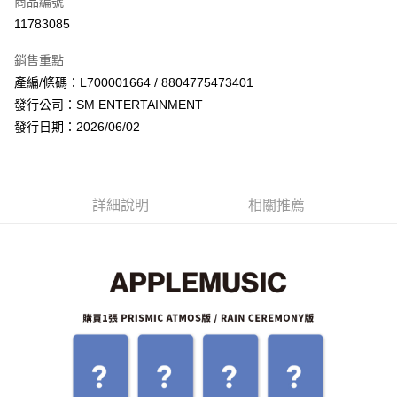
商品編號
超商取貨付款
11783085
LINE Pay
銷售重點
Apple Pay
產編/條碼：L700001664 / 8804775473401
發行公司：SM ENTERTAINMENT
街口支付
發行日期：2026/06/02
悠遊付
AFTEE先享後付
相關說明
詳細說明
相關推薦
【關於「AFTEE先享後付」】
ATM付款
AFTEE先享後付是「在收到商品之後才付款」的支付方式。 讓您購物簡單
便利好安心！
１．簡單：不需註冊會員、不需綁卡、不需儲值。
運送方式
２．便利：只要手機號碼，簡訊認證，即可結帳。
３．安心：先確認商品／服務後，再付款。
全家取貨付款
每筆NT$60，滿NT$1,599(含以上)免運費
【「AFTEE先享後付」結帳流程】
１．於結帳方式選擇「AFTEE先享後付」後，將跳轉至「AFTEE先享後付」
付款後全家取貨
結帳頁面，進行簡訊認證並確認金額後，即可完成結帳。
２．訂單成立數日內，您將收到繳費通知簡訊。
每筆NT$60，滿NT$1,599(含以上)免運費
３．收到繳費通知簡訊後14天內，點擊此簡訊中的連結，可透過四大超商／