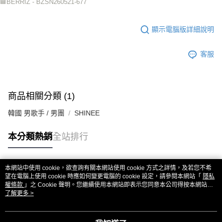
🟦BERRIZ - BZSN260521-677
顯示電腦版詳細說明
客服
商品相關分類 (1)
韓國 男歌手 / 男團
SHINEE
本分類熱銷
全站排行
本網站中使用 cookie，欲查詢有關本網站使用 cookie 方式之詳情，及若您不希
熱門標籤
望在電腦上使用 cookie 時應如何變更電腦的 cookie 設定，請參閱本網站「
隱私
權條款
」之 Cookie 聲明。您繼續使用本網站即表示您同意本公司得按本網站使
用條款之 Cookie 聲明使用 cookie。
了解更多 >