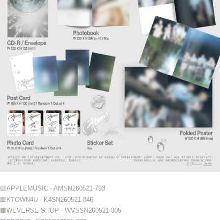
🟨APPLEMUSIC - AMSN260521-793
🟩KTOWN4U - K4SN260521-846
🟫WEVERSE SHOP - WVSSN260521-305