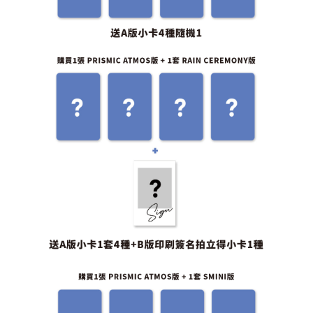
ATM／網路銀行／等多元方式進行付款，方視為交易完成。
7-11取貨付款
※ 請注意：結帳手續完成當下不需立刻繳費，但若您需要取消訂單，請聯絡
每筆NT$60，滿NT$1,599(含以上)免運費
購買商品的店家。未經商家同意取消之訂單仍視為有效，需透過AFTEE先享
後付繳納相關費用。
付款後7-11取貨
※ 交易是否成功請以「AFTEE先享後付 」之結帳頁面顯示為準，若有關於
是否繳費成功／繳費後需取消欲退款等相關疑問，請聯繫「AFTEE先享後付
每筆NT$60，滿NT$1,599(含以上)免運費
客戶支援中心」
https://netprotections.freshdesk.com/support/home
新竹貨運
【注意事項】
１．透過由恩沛科技股份有限公司提供之「AFTEE先享後付」服務完成之交
每筆NT$90
易，需依本服務之必要範圍內提供個人資料，並將交易相關給付款項請求債
權轉讓予恩沛科技股份有限公司。
宅配 (離島)
２．關於個人資料處理事宜，請瀏覽以下網址：
每筆NT$200
https://aftee.tw/terms/#terms3
３．未成年的使用者請事先徵得法定代理人或監護人之同意方可使用
付款後門市自取
「AFTEE先享後付」，若未經同意申辦者引起之損失，本公司不負相關責
任。
免運費
４．使用「AFTEE先享後付」時，將依據個別帳號之用戶狀況，依本公司即
時審查核予不同之上限額度；若仍有額度不足之情形，本公司將視審查結果
亞洲國家/地區配送
查看運費
請求用戶進行身份認證。
５．嚴禁一人註冊多個帳號或使用他人資訊註冊。若發現惡意使用之情形，
北美國家/地區配送
查看運費
恩沛科技股份有限公司將有權停止該用戶之使用額度並採取法律行動。
歐洲國家/地區配送
查看運費