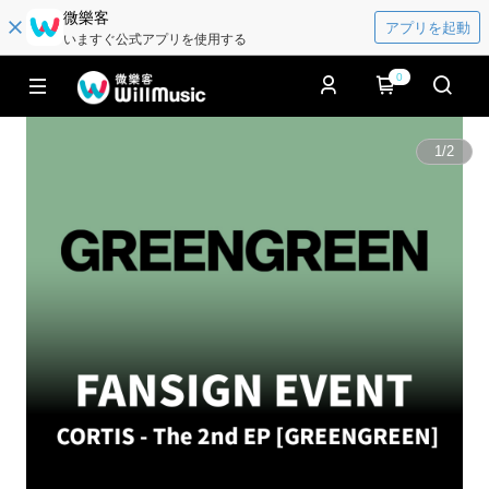
微樂客
アプリを起動
いますぐ公式アプリを使用する
0
1
/
2