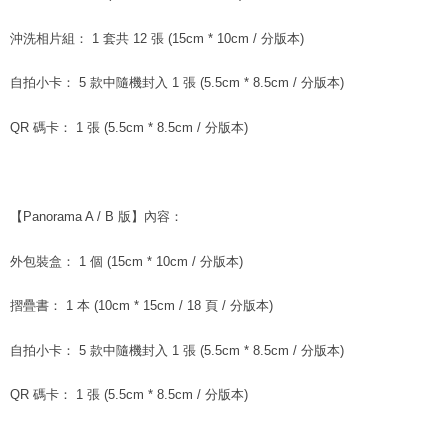
歐洲國家/地區配送
送料を確認
ださい（
https://aftee.tw/privacypolicy/
）。
沖洗相片組： 1 套共 12 張 (15cm * 10cm / 分版本)
AFTEEの初回ご利用の際に、審査を通過すれば、最高額がNT$10,000にな
ります。支払い期限を過ぎた場合、その金額に基づいて年利20%の遅延滞
自拍小卡： 5 款中隨機封入 1 張 (5.5cm * 8.5cm / 分版本)
納金が加算されます。未成年の利用者は、事前に法定代理人または後見人
の同意を得ればAFTEEをご利用いただけます。
QR 碼卡： 1 張 (5.5cm * 8.5cm / 分版本)
個人情報の処理、利用について疑問がある、または関連する法律の権利を
行使したい場合は、ネットプロテクションズ
cs_tw@netprotections.co.jp
にご連絡ください。上記に示した個人情報を、必要な購入注文書とあわせ
てAFTEEにご提供いただく、またはAFTEEにあなたの個人情報の収集、処
理、利用を許可することににご同意いただけない場合は、当サービスを選
【Panorama A / B 版】內容：
択しないでください。
外包裝盒： 1 個 (15cm * 10cm / 分版本)
摺疊書： 1 本 (10cm * 15cm / 18 頁 / 分版本)
自拍小卡： 5 款中隨機封入 1 張 (5.5cm * 8.5cm / 分版本)
QR 碼卡： 1 張 (5.5cm * 8.5cm / 分版本)