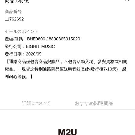
商品の特徴
クレジットカード1回払い
商品番号
コンビニ店頭代金引換
11762692
LINE Pay
セールスポイント
Apple Pay
產編/條碼：BHE0800 / 8800365015020
發行公司：BIGHIT MUSIC
JKOPAY
發行日期：2026/05
Easy Wallet
【通路商品僅包含商品與贈品，不包含活動入場、參與資格或相關
權益。非現貨之特別通路商品運送時程較長(約發行後7-10天)，感
AFTEE代金後払い
謝耐心等候。】
説明
一、 AFTEE代金後払いについて
ATM払い
1.お支払い方法でAFTEE代金後払いを選択すると、携帯電話認証ウィンド
ウが表示されます。
2.SMSで認証してお支払い手続を進めてください。
配送方法
詳細について
おすすめ関連商品
3.注文するときのお支払いは不要です。商品はご指定の住所に配送されま
す。
全家取貨付款
4.ご注文が完了すると、携帯に支払い通知のSMSが届きます。アプリ会員
配送毎にNT$60、NT$1,599以上で送料無料
の場合は、AFTEE アプリプッシュ通知が届きます。
5.商品受け取り時のお支払いは不要です。商品を確かめてから、SMSまた
付款後全家取貨
はアプリの通知に従って、4大コンビニ、またはATM/オンラインバンキン