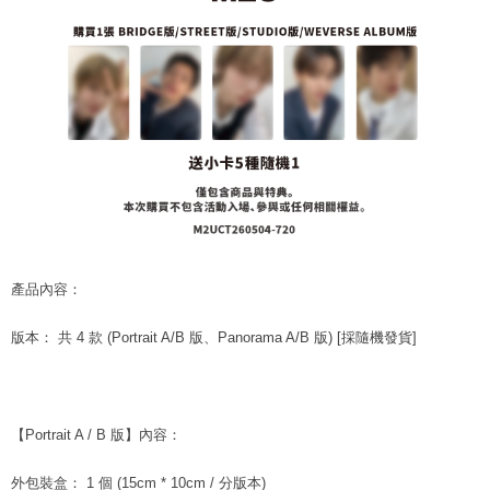
グでお支払いください。
配送毎にNT$60、NT$1,599以上で送料無料
代金納付期限は最短で 14 日以内ですので、ご注意ください。AFTEE アプ
7-11取貨付款
リをダウンロードして AFTEE 会員になるとお支払い期限を最長 45 日以内
配送毎にNT$60、NT$1,599以上で送料無料
まで延長できます。
付款後7-11取貨
お支払期限は、ショップが請求した期日と、AFTEEで延長できる日数をも
とに計算されます。AFTEEで注文すると、商品を受け取るまで支払い期限
配送毎にNT$60、NT$1,599以上で送料無料
を延長できますが、商品を期限内に受け取れない場合があります（例：予
約商品や商品到着日が比較的遅い商品）。そのため、商品到着の有無に関
新竹貨運
わらず、AFTEEで指定された期限内にお支払いください。
配送毎にNT$90
二、支払い限度額
宅配 (離島)
1.初回 AFTEEを ご利用の際に、認証結果及び当社の審査の結果に基づ
產品內容：
き、限度額が設定されます。
配送毎にNT$200
2.決済金額は最低NT$20です。
3.現在、台湾の会員のみご利用いただけます。
版本： 共 4 款 (Portrait A/B 版、Panorama A/B 版) [採隨機發貨]
付款後門市自取
三、利用規約「AFTEE代金後払い」（以下当サービスという）はネットプ
送料無料
ロテクションズ（以下 AFTEE という）が提供し、AFTEEが代金を徴収し
ます。当サービスご利用の際に提供しなければならない個人情報（注文者
亞洲國家/地區配送
送料を確認
の氏名、電話番号、受取人の氏名、電話番号、受取人住所を含むがこれに
【Portrait A / B 版】內容：
限らない）は、AFTEEに渡され当サービスで必要な範囲内で利用されま
北美國家/地區配送
送料を確認
す。AFTEEの個人情報の収集、処理、利用について、詳細はAFTEE公式ホ
外包裝盒： 1 個 (15cm * 10cm / 分版本)
ームページの『個人情報の収集、処理及び利用に関する声明』をご参照く