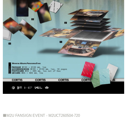
🟧M2U FANSIGN EVENT - M2UCT260504-720