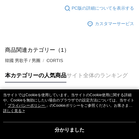
PC版の詳細についてを表示する
カスタマーサービス
商品関連カテゴリー（1）
韓國 男歌手 / 男團
CORTIS
本カテゴリーの人気商品
サイト全体のランキング
当サイトではCookieを使用しています。当サイトのCookie使用に関する詳細
人気タグ
や、Cookieを無効にしたい場合のブラウザでの設定方法については、当サイト
「
プライバシーポリシー
」のCookieポリシーをご参照ください。お客さま
が、当サイトを引き続き使用される場合、当社がサイト利用規約のCookieポリ
詳しく見る >
シーに基づいてCookieを使用することに同意したものとみなします。
分かりました