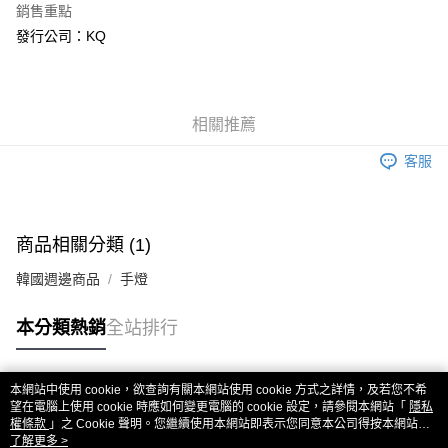
銷售重點
Apple Pay
發行公司：KQ
街口支付
悠遊付
相關推薦
AFTEE先享後付
客服
相關說明
【關於「AFTEE先享後付」】
ATM付款
AFTEE先享後付是「在收到商品之後才付款」的支付方式。 讓您購物簡單
便利好安心！
商品相關分類 (1)
１．簡單：不需註冊會員、不需綁卡、不需儲值。
運送方式
２．便利：只要手機號碼，簡訊認證，即可結帳。
韓國週邊商品
手燈
３．安心：先確認商品／服務後，再付款。
全家取貨付款
每筆NT$60，滿NT$1,599(含以上)免運費
【「AFTEE先享後付」結帳流程】
本分類熱銷
全站排行
１．於結帳方式選擇「AFTEE先享後付」後，將跳轉至「AFTEE先享後付」
付款後全家取貨
結帳頁面，進行簡訊認證並確認金額後，即可完成結帳。
２．訂單成立數日內，您將收到繳費通知簡訊。
每筆NT$60，滿NT$1,599(含以上)免運費
３．收到繳費通知簡訊後14天內，點擊此簡訊中的連結，可透過四大超商／
本網站中使用 cookie，欲查詢有關本網站使用 cookie 方式之詳情，及若您不希
熱門標籤
ATM／網路銀行／等多元方式進行付款，方視為交易完成。
望在電腦上使用 cookie 時應如何變更電腦的 cookie 設定，請參閱本網站「
隱私
7-11取貨付款
※ 請注意：結帳手續完成當下不需立刻繳費，但若您需要取消訂單，請聯絡
權條款
」之 Cookie 聲明。您繼續使用本網站即表示您同意本公司得按本網站使
每筆NT$60，滿NT$1,599(含以上)免運費
用條款之 Cookie 聲明使用 cookie。
了解更多 >
購買商品的店家。未經商家同意取消之訂單仍視為有效，需透過AFTEE先享