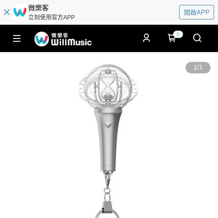
微樂客
開啟APP
立刻使用官方APP
0
1
/
1