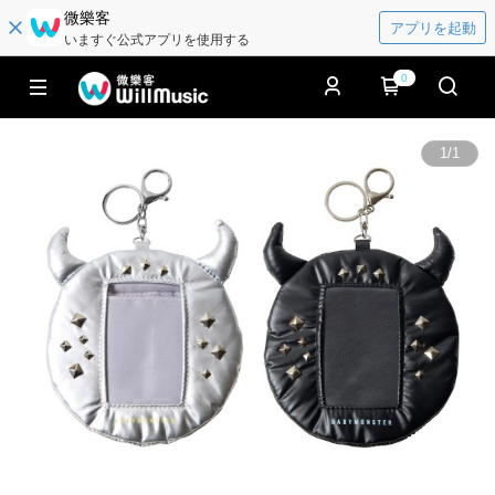
微樂客
アプリを起動
いますぐ公式アプリを使用する
0
1
/
1