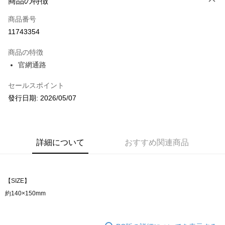
商品の特徴
クレジットカード1回払い
商品番号
コンビニ店頭代金引換
11743354
LINE Pay
商品の特徴
Apple Pay
官網通路
JKOPAY
セールスポイント
發行日期: 2026/05/07
Easy Wallet
AFTEE代金後払い
説明
一、 AFTEE代金後払いについて
詳細について
おすすめ関連商品
ATM払い
1.お支払い方法でAFTEE代金後払いを選択すると、携帯電話認証ウィンド
ウが表示されます。
2.SMSで認証してお支払い手続を進めてください。
配送方法
3.注文するときのお支払いは不要です。商品はご指定の住所に配送されま
【SIZE】
す。
全家取貨付款
約140×150mm
4.ご注文が完了すると、携帯に支払い通知のSMSが届きます。アプリ会員
配送毎にNT$60、NT$1,599以上で送料無料
の場合は、AFTEE アプリプッシュ通知が届きます。
5.商品受け取り時のお支払いは不要です。商品を確かめてから、SMSまた
付款後全家取貨
はアプリの通知に従って、4大コンビニ、またはATM/オンラインバンキン