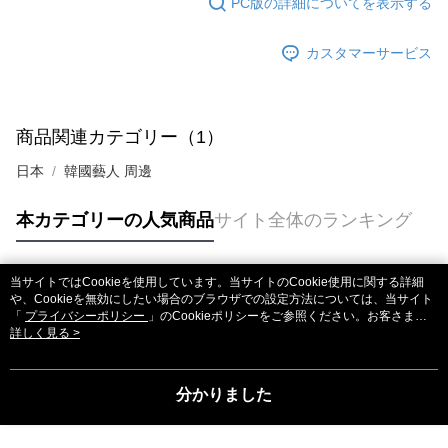
PC版の詳細についてを表示する
グでお支払いください。
配送毎にNT$60、NT$1,599以上で送料無料
代金納付期限は最短で 14 日以内ですので、ご注意ください。AFTEE アプ
カスタマーサービス
7-11取貨付款
リをダウンロードして AFTEE 会員になるとお支払い期限を最長 45 日以内
配送毎にNT$60、NT$1,599以上で送料無料
まで延長できます。
付款後7-11取貨
お支払期限は、ショップが請求した期日と、AFTEEで延長できる日数をも
商品関連カテゴリー（1）
とに計算されます。AFTEEで注文すると、商品を受け取るまで支払い期限
配送毎にNT$60、NT$1,599以上で送料無料
を延長できますが、商品を期限内に受け取れない場合があります（例：予
日本
韓國藝人 周邊
約商品や商品到着日が比較的遅い商品）。そのため、商品到着の有無に関
新竹貨運
わらず、AFTEEで指定された期限内にお支払いください。
配送毎にNT$90
本カテゴリーの人気商品
サイト全体のランキング
二、支払い限度額
宅配 (離島)
1.初回 AFTEEを ご利用の際に、認証結果及び当社の審査の結果に基づ
き、限度額が設定されます。
配送毎にNT$200
当サイトではCookieを使用しています。当サイトのCookie使用に関する詳細
2.決済金額は最低NT$20です。
人気タグ
や、Cookieを無効にしたい場合のブラウザでの設定方法については、当サイト
3.現在、台湾の会員のみご利用いただけます。
付款後門市自取
「
プライバシーポリシー
」のCookieポリシーをご参照ください。お客さま
が、当サイトを引き続き使用される場合、当社がサイト利用規約のCookieポリ
詳しく見る >
三、利用規約「AFTEE代金後払い」（以下当サービスという）はネットプ
送料無料
シーに基づいてCookieを使用することに同意したものとみなします。
ロテクションズ（以下 AFTEE という）が提供し、AFTEEが代金を徴収し
ます。当サービスご利用の際に提供しなければならない個人情報（注文者
亞洲國家/地區配送
送料を確認
の氏名、電話番号、受取人の氏名、電話番号、受取人住所を含むがこれに
分かりました
限らない）は、AFTEEに渡され当サービスで必要な範囲内で利用されま
北美國家/地區配送
送料を確認
す。AFTEEの個人情報の収集、処理、利用について、詳細はAFTEE公式ホ
ームページの『個人情報の収集、処理及び利用に関する声明』をご参照く