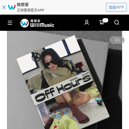
微樂客
開啟APP
立刻使用官方APP
0
1
/
1