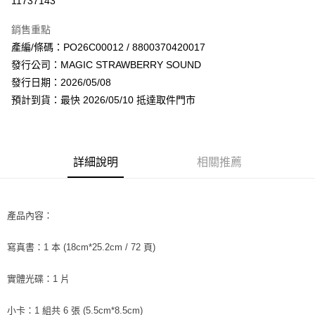
11737143
LINE Pay
銷售重點
Apple Pay
產編/條碼：PO26C00012 / 8800370420017
發行公司：MAGIC STRAWBERRY SOUND
街口支付
發行日期：2026/05/08
悠遊付
預計到貨：最快 2026/05/10 抵達取件門市
AFTEE先享後付
相關說明
【關於「AFTEE先享後付」】
詳細說明
相關推薦
ATM付款
AFTEE先享後付是「在收到商品之後才付款」的支付方式。 讓您購物簡單
便利好安心！
１．簡單：不需註冊會員、不需綁卡、不需儲值。
運送方式
２．便利：只要手機號碼，簡訊認證，即可結帳。
產品內容：
３．安心：先確認商品／服務後，再付款。
全家取貨付款
每筆NT$60，滿NT$1,599(含以上)免運費
【「AFTEE先享後付」結帳流程】
寫真書：1 本 (18cm*25.2cm / 72 頁)
１．於結帳方式選擇「AFTEE先享後付」後，將跳轉至「AFTEE先享後付」
付款後全家取貨
結帳頁面，進行簡訊認證並確認金額後，即可完成結帳。
實體光碟：1 片
２．訂單成立數日內，您將收到繳費通知簡訊。
每筆NT$60，滿NT$1,599(含以上)免運費
３．收到繳費通知簡訊後14天內，點擊此簡訊中的連結，可透過四大超商／
ATM／網路銀行／等多元方式進行付款，方視為交易完成。
小卡：1 組共 6 張 (5.5cm*8.5cm)
7-11取貨付款