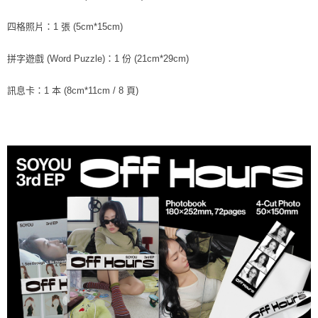
※ 請注意：結帳手續完成當下不需立刻繳費，但若您需要取消訂單，請聯絡
每筆NT$60，滿NT$1,599(含以上)免運費
購買商品的店家。未經商家同意取消之訂單仍視為有效，需透過AFTEE先享
四格照片：1 張 (5cm*15cm)
後付繳納相關費用。
付款後7-11取貨
※ 交易是否成功請以「AFTEE先享後付 」之結帳頁面顯示為準，若有關於
是否繳費成功／繳費後需取消欲退款等相關疑問，請聯繫「AFTEE先享後付
拼字遊戲 (Word Puzzle)：1 份 (21cm*29cm)
每筆NT$60，滿NT$1,599(含以上)免運費
客戶支援中心」
https://netprotections.freshdesk.com/support/home
新竹貨運
訊息卡：1 本 (8cm*11cm / 8 頁)
【注意事項】
１．透過由恩沛科技股份有限公司提供之「AFTEE先享後付」服務完成之交
每筆NT$90
易，需依本服務之必要範圍內提供個人資料，並將交易相關給付款項請求債
權轉讓予恩沛科技股份有限公司。
宅配 (離島)
２．關於個人資料處理事宜，請瀏覽以下網址：
每筆NT$200
https://aftee.tw/terms/#terms3
３．未成年的使用者請事先徵得法定代理人或監護人之同意方可使用
付款後門市自取
「AFTEE先享後付」，若未經同意申辦者引起之損失，本公司不負相關責
任。
免運費
４．使用「AFTEE先享後付」時，將依據個別帳號之用戶狀況，依本公司即
時審查核予不同之上限額度；若仍有額度不足之情形，本公司將視審查結果
亞洲國家/地區配送
查看運費
請求用戶進行身份認證。
５．嚴禁一人註冊多個帳號或使用他人資訊註冊。若發現惡意使用之情形，
北美國家/地區配送
查看運費
恩沛科技股份有限公司將有權停止該用戶之使用額度並採取法律行動。
歐洲國家/地區配送
查看運費