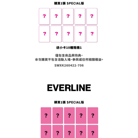
AFTEEの初回ご利用の際に、審査を通過すれば、最高額がNT$10,000にな
ります。支払い期限を過ぎた場合、その金額に基づいて年利20%の遅延滞
納金が加算されます。未成年の利用者は、事前に法定代理人または後見人
の同意を得ればAFTEEをご利用いただけます。
個人情報の処理、利用について疑問がある、または関連する法律の権利を
行使したい場合は、ネットプロテクションズ
cs_tw@netprotections.co.jp
にご連絡ください。上記に示した個人情報を、必要な購入注文書とあわせ
てAFTEEにご提供いただく、またはAFTEEにあなたの個人情報の収集、処
理、利用を許可することににご同意いただけない場合は、当サービスを選
択しないでください。