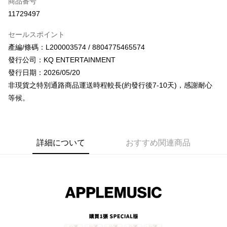
商品番号
コンビニ店頭代金引換
11729497
LINE Pay
セールスポイント
Apple Pay
產編/條碼：L200003574 / 8804775465574
發行公司：KQ ENTERTAINMENT
JKOPAY
發行日期：2026/05/20
Easy Wallet
非現貨之特別通路商品運送時程較長(約發行後7-10天)，感謝耐心
等候。
AFTEE代金後払い
説明
一、 AFTEE代金後払いについて
ATM払い
1.お支払い方法でAFTEE代金後払いを選択すると、携帯電話認証ウィンド
ウが表示されます。
詳細について
おすすめ関連商品
2.SMSで認証してお支払い手続を進めてください。
配送方法
3.注文するときのお支払いは不要です。商品はご指定の住所に配送されま
す。
全家取貨付款
4.ご注文が完了すると、携帯に支払い通知のSMSが届きます。アプリ会員
配送毎にNT$60、NT$1,599以上で送料無料
の場合は、AFTEE アプリプッシュ通知が届きます。
5.商品受け取り時のお支払いは不要です。商品を確かめてから、SMSまた
付款後全家取貨
はアプリの通知に従って、4大コンビニ、またはATM/オンラインバンキン
グでお支払いください。
配送毎にNT$60、NT$1,599以上で送料無料