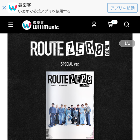
微樂客
アプリを起動
いますぐ公式アプリを使用する
0
1
/
1