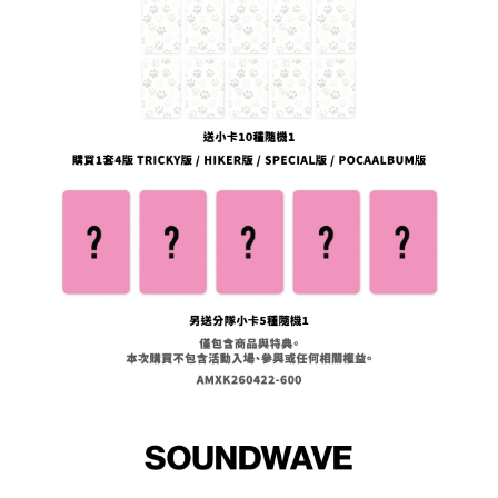
代金納付期限は最短で 14 日以内ですので、ご注意ください。AFTEE アプ
7-11取貨付款
リをダウンロードして AFTEE 会員になるとお支払い期限を最長 45 日以内
配送毎にNT$60、NT$1,599以上で送料無料
まで延長できます。
付款後7-11取貨
お支払期限は、ショップが請求した期日と、AFTEEで延長できる日数をも
とに計算されます。AFTEEで注文すると、商品を受け取るまで支払い期限
配送毎にNT$60、NT$1,599以上で送料無料
を延長できますが、商品を期限内に受け取れない場合があります（例：予
約商品や商品到着日が比較的遅い商品）。そのため、商品到着の有無に関
新竹貨運
わらず、AFTEEで指定された期限内にお支払いください。
配送毎にNT$90
二、支払い限度額
宅配 (離島)
1.初回 AFTEEを ご利用の際に、認証結果及び当社の審査の結果に基づ
き、限度額が設定されます。
配送毎にNT$200
2.決済金額は最低NT$20です。
3.現在、台湾の会員のみご利用いただけます。
付款後門市自取
三、利用規約「AFTEE代金後払い」（以下当サービスという）はネットプ
送料無料
ロテクションズ（以下 AFTEE という）が提供し、AFTEEが代金を徴収し
ます。当サービスご利用の際に提供しなければならない個人情報（注文者
亞洲國家/地區配送
送料を確認
の氏名、電話番号、受取人の氏名、電話番号、受取人住所を含むがこれに
限らない）は、AFTEEに渡され当サービスで必要な範囲内で利用されま
北美國家/地區配送
送料を確認
す。AFTEEの個人情報の収集、処理、利用について、詳細はAFTEE公式ホ
ームページの『個人情報の収集、処理及び利用に関する声明』をご参照く
歐洲國家/地區配送
送料を確認
ださい（
https://aftee.tw/privacypolicy/
）。