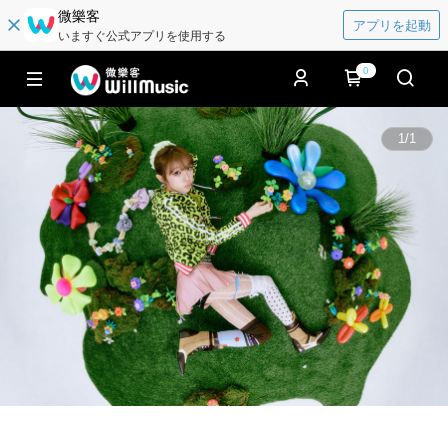
微樂客
アプリを起動
いますぐ公式アプリを使用する
0
1
/
1