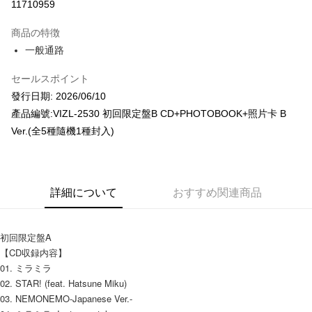
11710959
LINE Pay
商品の特徴
Apple Pay
一般通路
JKOPAY
セールスポイント
發行日期: 2026/06/10
Easy Wallet
產品編號:VIZL-2530 初回限定盤B CD+PHOTOBOOK+照片卡 B
AFTEE代金後払い
Ver.(全5種隨機1種封入)
説明
一、 AFTEE代金後払いについて
ATM払い
1.お支払い方法でAFTEE代金後払いを選択すると、携帯電話認証ウィンド
ウが表示されます。
詳細について
おすすめ関連商品
2.SMSで認証してお支払い手続を進めてください。
配送方法
3.注文するときのお支払いは不要です。商品はご指定の住所に配送されま
す。
全家取貨付款
4.ご注文が完了すると、携帯に支払い通知のSMSが届きます。アプリ会員
初回限定盤A
配送毎にNT$60、NT$1,599以上で送料無料
の場合は、AFTEE アプリプッシュ通知が届きます。
【CD収録内容】
5.商品受け取り時のお支払いは不要です。商品を確かめてから、SMSまた
付款後全家取貨
01. ミラミラ
はアプリの通知に従って、4大コンビニ、またはATM/オンラインバンキン
グでお支払いください。
02. STAR! (feat. Hatsune Miku)
配送毎にNT$60、NT$1,599以上で送料無料
03. NEMONEMO-Japanese Ver.-
代金納付期限は最短で 14 日以内ですので、ご注意ください。AFTEE アプ
7-11取貨付款