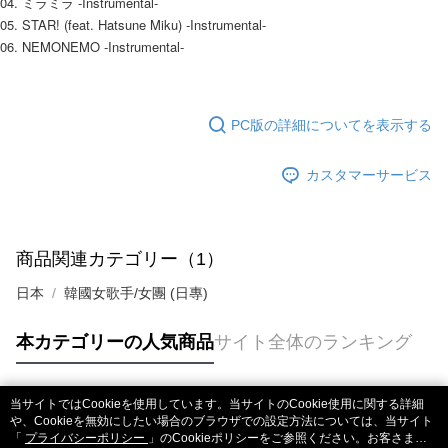
04. ミラミラ -Instrumental-
リをダウンロードして AFTEE 会員になるとお支払い期限を最長 45 日以内
05. STAR! (feat. Hatsune Miku) -Instrumental-
配送毎にNT$60、NT$1,599以上で送料無料
まで延長できます。
06. NEMONEMO -Instrumental-
付款後7-11取貨
お支払期限は、ショップが請求した期日と、AFTEEで延長できる日数をも
とに計算されます。AFTEEで注文すると、商品を受け取るまで支払い期限
配送毎にNT$60、NT$1,599以上で送料無料
を延長できますが、商品を期限内に受け取れない場合があります（例：予
約商品や商品到着日が比較的遅い商品）。そのため、商品到着の有無に関
PC版の詳細についてを表示する
新竹貨運
わらず、AFTEEで指定された期限内にお支払いください。
配送毎にNT$90
二、支払い限度額
カスタマーサービス
宅配 (離島)
1.初回 AFTEEを ご利用の際に、認証結果及び当社の審査の結果に基づ
き、限度額が設定されます。
配送毎にNT$200
2.決済金額は最低NT$20です。
3.現在、台湾の会員のみご利用いただけます。
付款後門市自取
商品関連カテゴリー（1）
三、利用規約「AFTEE代金後払い」（以下当サービスという）はネットプ
送料無料
日本
韓國女歌手/女團 (日專)
ロテクションズ（以下 AFTEE という）が提供し、AFTEEが代金を徴収し
ます。当サービスご利用の際に提供しなければならない個人情報（注文者
亞洲國家/地區配送
送料を確認
の氏名、電話番号、受取人の氏名、電話番号、受取人住所を含むがこれに
本カテゴリーの人気商品
サイト全体のランキング
限らない）は、AFTEEに渡され当サービスで必要な範囲内で利用されま
北美國家/地區配送
送料を確認
す。AFTEEの個人情報の収集、処理、利用について、詳細はAFTEE公式ホ
ームページの『個人情報の収集、処理及び利用に関する声明』をご参照く
歐洲國家/地區配送
送料を確認
当サイトではCookieを使用しています。当サイトのCookie使用に関する詳細
ださい（
https://aftee.tw/privacypolicy/
）。
人気タグ
や、Cookieを無効にしたい場合のブラウザでの設定方法については、当サイト
「
プライバシーポリシー
」のCookieポリシーをご参照ください。お客さま
AFTEEの初回ご利用の際に、審査を通過すれば、最高額がNT$10,000にな