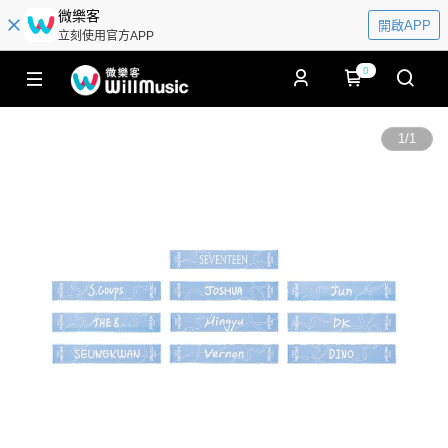
微樂客
開啟APP
立刻使用官方APP
0
1
/
1