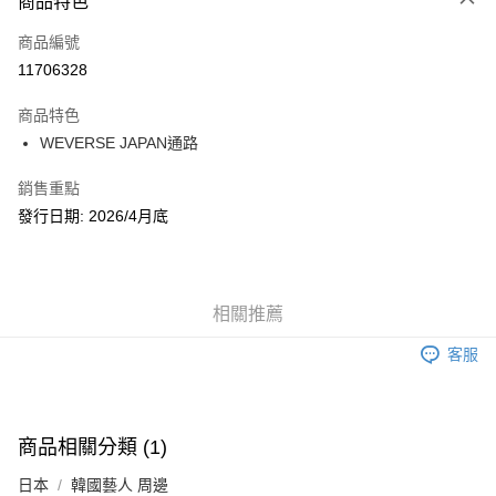
商品特色
信用卡一次付款
商品編號
超商取貨付款
11706328
LINE Pay
商品特色
Apple Pay
WEVERSE JAPAN通路
街口支付
銷售重點
發行日期: 2026/4月底
悠遊付
AFTEE先享後付
相關說明
【關於「AFTEE先享後付」】
相關推薦
ATM付款
AFTEE先享後付是「在收到商品之後才付款」的支付方式。 讓您購物簡單
便利好安心！
客服
１．簡單：不需註冊會員、不需綁卡、不需儲值。
運送方式
２．便利：只要手機號碼，簡訊認證，即可結帳。
３．安心：先確認商品／服務後，再付款。
全家取貨付款
商品相關分類 (1)
每筆NT$60，滿NT$1,599(含以上)免運費
【「AFTEE先享後付」結帳流程】
１．於結帳方式選擇「AFTEE先享後付」後，將跳轉至「AFTEE先享後付」
日本
韓國藝人 周邊
付款後全家取貨
結帳頁面，進行簡訊認證並確認金額後，即可完成結帳。