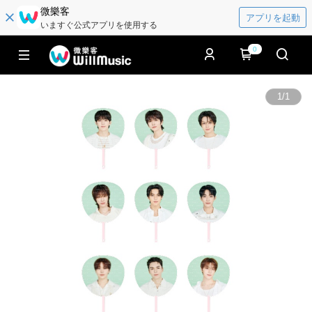
微樂客
アプリを起動
いますぐ公式アプリを使用する
0
1
/
1