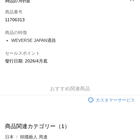
商品の特徴
クレジットカード1回払い
商品番号
コンビニ店頭代金引換
11706313
LINE Pay
商品の特徴
Apple Pay
WEVERSE JAPAN通路
JKOPAY
セールスポイント
發行日期: 2026/4月底
Easy Wallet
AFTEE代金後払い
説明
一、 AFTEE代金後払いについて
おすすめ関連商品
ATM払い
1.お支払い方法でAFTEE代金後払いを選択すると、携帯電話認証ウィンド
ウが表示されます。
カスタマーサービス
2.SMSで認証してお支払い手続を進めてください。
配送方法
3.注文するときのお支払いは不要です。商品はご指定の住所に配送されま
す。
全家取貨付款
4.ご注文が完了すると、携帯に支払い通知のSMSが届きます。アプリ会員
配送毎にNT$60、NT$1,599以上で送料無料
商品関連カテゴリー（1）
の場合は、AFTEE アプリプッシュ通知が届きます。
5.商品受け取り時のお支払いは不要です。商品を確かめてから、SMSまた
日本
韓國藝人 周邊
付款後全家取貨
はアプリの通知に従って、4大コンビニ、またはATM/オンラインバンキン