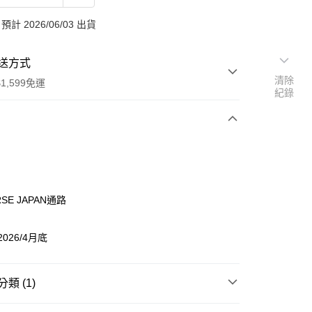
計 2026/06/03 出貨
送方式
清除
1,599免運
紀錄
次付款
付款
RSE JAPAN通路
2026/4月底
類 (1)
享後付
國藝人 周邊