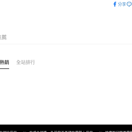
相關說明
分享
【關於「A
ATM付款
AFTEE
便利好安
１．簡單
２．便利
運送方式
３．安心
推薦
全家取貨
【「AFT
每筆NT$6
１．於結帳
付」結帳
付款後全
２．訂單
熱銷
全站排行
３．收到繳
每筆NT$6
／ATM／
※ 請注意
7-11取貨
絡購買商品
先享後付
每筆NT$6
※ 交易是
是否繳費成
付款後7-1
付客戶支
每筆NT$6
【注意事
新竹貨運
１．透過由
交易，需
每筆NT$9
求債權轉