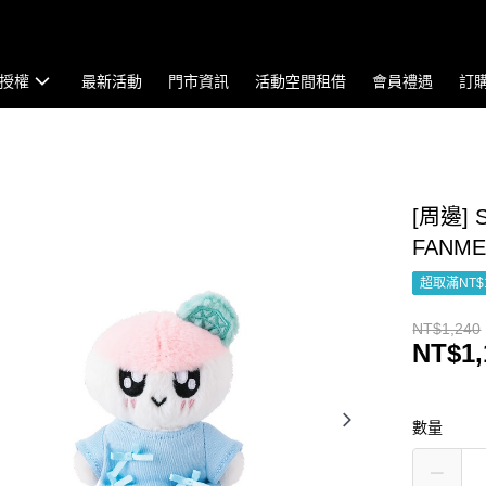
授權
最新活動
門市資訊
活動空間租借
會員禮遇
訂
[周邊] 
FANME
超取滿NT$
NT$1,240
NT$1,
數量