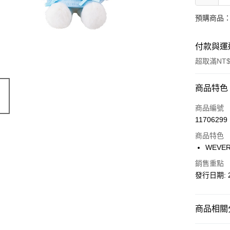
預購商品：預
付款與運
超取滿NT$
付款方式
商品特色
信用卡一
商品編號
11706299
超商取貨
商品特色
LINE Pay
WEVE
Apple Pay
銷售重點
發行日期: 
街口支付
悠遊付
商品相關分
AFTEE先
日本
韓