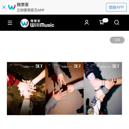
微樂客
開啟APP
立刻使用官方APP
0
1
/
4