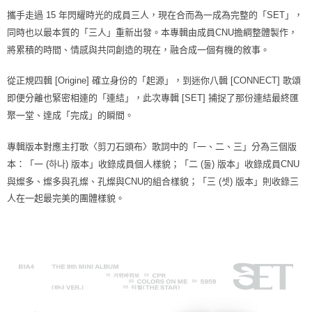
攜手走過 15 年閃耀時光的成員三人，現在合而為一成為完整的「SET」，
同時也以最本質的「三人」重新出發。本專輯由成員CNU擔綱整體製作，
將累積的時間、情感與共同創造的現在，融合成一個有機的敘事。
從正規四輯 [Origine] 確立身份的「起源」，到迷你八輯 [CONNECT] 歌頌
即便分離也緊密相連的「連結」，此次專輯 [SET] 捕捉了那份連結最終匯
聚一堂、達成「完成」的瞬間。
專輯版本對應主打歌〈剪刀石頭布〉歌詞中的「一、二、三」分為三個版
本：「一 (하나) 版本」收錄成員個人樣貌；「二 (둘) 版本」收錄成員CNU
與燦多、燦多與孔燦、孔燦與CNU的組合樣貌；「三 (셋) 版本」則收錄三
人在一起最完美的團體樣貌。