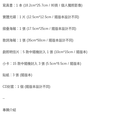
※ 請注意：結帳手續完成當下不需立刻繳費，但若您需要取消訂單，請聯絡
寫真書：1 本 (18.2cm*25.7cm / 80頁 / 個人獨照影像)
每筆NT$60，滿NT$1,599(含以上)免運費
購買商品的店家。未經商家同意取消之訂單仍視為有效，需透過AFTEE先享
後付繳納相關費用。
付款後7-11取貨
※ 交易是否成功請以「AFTEE先享後付 」之結帳頁面顯示為準，若有關於
實體光碟：1 片 (12.5cm*12.5cm / 隨版本設計不同)
是否繳費成功／繳費後需取消欲退款等相關疑問，請聯繫「AFTEE先享後付
每筆NT$60，滿NT$1,599(含以上)免運費
客戶支援中心」
https://netprotections.freshdesk.com/support/home
摺疊海報：1 張 (17.5cm*25cm / 隨版本設計不同)
新竹貨運
【注意事項】
１．透過由恩沛科技股份有限公司提供之「AFTEE先享後付」服務完成之交
每筆NT$90
歌詞海報：1 張 (35cm*50cm / 隨版本設計不同)
易，需依本服務之必要範圍內提供個人資料，並將交易相關給付款項請求債
權轉讓予恩沛科技股份有限公司。
宅配 (離島)
劇照明信片：5 款中隨機封入 1 張 (10cm*15cm / 隨版本)
２．關於個人資料處理事宜，請瀏覽以下網址：
每筆NT$200
https://aftee.tw/terms/#terms3
３．未成年的使用者請事先徵得法定代理人或監護人之同意方可使用
小卡：15 款中隨機封入 3 張 (5.5cm*8.5cm / 隨版本)
付款後門市自取
「AFTEE先享後付」，若未經同意申辦者引起之損失，本公司不負相關責
任。
免運費
貼紙：3 張 (隨版本)
４．使用「AFTEE先享後付」時，將依據個別帳號之用戶狀況，依本公司即
時審查核予不同之上限額度；若仍有額度不足之情形，本公司將視審查結果
亞洲國家/地區配送
查看運費
請求用戶進行身份認證。
CD封套：1 個 (隨版本設計不同)
５．嚴禁一人註冊多個帳號或使用他人資訊註冊。若發現惡意使用之情形，
北美國家/地區配送
查看運費
恩沛科技股份有限公司將有權停止該用戶之使用額度並採取法律行動。
--
歐洲國家/地區配送
查看運費
專輯介紹