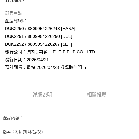
11706017
LINE Pay
銷售重點
Apple Pay
產編/條碼：
DUK2250 / 8809954226243 [HANA]
街口支付
DUK2251 / 8809954226250 [DUL]
悠遊付
DUK2252 / 8809954226267 [SET]
發行公司：㈜히읗피읖 HIEUT PIEUP CO., LTD.
AFTEE先享後付
發行日期：2026/04/21
相關說明
預計到貨：最快 2026/04/23 抵達取件門市
【關於「AFTEE先享後付」】
ATM付款
AFTEE先享後付是「在收到商品之後才付款」的支付方式。 讓您購物簡單
便利好安心！
１．簡單：不需註冊會員、不需綁卡、不需儲值。
運送方式
２．便利：只要手機號碼，簡訊認證，即可結帳。
詳細說明
相關推薦
３．安心：先確認商品／服務後，再付款。
全家取貨付款
每筆NT$60，滿NT$1,599(含以上)免運費
【「AFTEE先享後付」結帳流程】
１．於結帳方式選擇「AFTEE先享後付」後，將跳轉至「AFTEE先享後付」
產品內容：
付款後全家取貨
結帳頁面，進行簡訊認證並確認金額後，即可完成結帳。
２．訂單成立數日內，您將收到繳費通知簡訊。
每筆NT$60，滿NT$1,599(含以上)免運費
３．收到繳費通知簡訊後14天內，點擊此簡訊中的連結，可透過四大超商／
版本：3版 (하나/둘/셋)
ATM／網路銀行／等多元方式進行付款，方視為交易完成。
7-11取貨付款