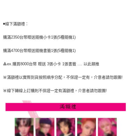
7-11取貨付款
※ 請注意：結帳手續完成當下不需立刻繳費，但若您需要取消訂單，請聯絡
每筆NT$60，滿NT$1,599(含以上)免運費
購買商品的店家。未經商家同意取消之訂單仍視為有效，需透過AFTEE先享
後付繳納相關費用。
付款後7-11取貨
※ 交易是否成功請以「AFTEE先享後付 」之結帳頁面顯示為準，若有關於
◾️線下滿額禮：
是否繳費成功／繳費後需取消欲退款等相關疑問，請聯繫「AFTEE先享後付
每筆NT$60，滿NT$1,599(含以上)免運費
客戶支援中心」
https://netprotections.freshdesk.com/support/home
購滿2350台幣贈送隨機小卡1張(5種隨機1)
新竹貨運
【注意事項】
１．透過由恩沛科技股份有限公司提供之「AFTEE先享後付」服務完成之交
每筆NT$90
購滿4700台幣贈送隨機書籤1張(5種隨機1)
易，需依本服務之必要範圍內提供個人資料，並將交易相關給付款項請求債
權轉讓予恩沛科技股份有限公司。
宅配 (離島)
２．關於個人資料處理事宜，請瀏覽以下網址：
🔺ex.購買8000台幣 贈送 3張小卡 1張書籤 .... 以此類推
每筆NT$200
https://aftee.tw/terms/#terms3
３．未成年的使用者請事先徵得法定代理人或監護人之同意方可使用
🚨滿額禮以實際到貨按照順序分配，不保證一定有，介意者請勿跟團!
付款後門市自取
「AFTEE先享後付」，若未經同意申辦者引起之損失，本公司不負相關責
任。
免運費
🚨線下轉線上訂購則不保證一定有滿額禮，介意者請勿跟團!
４．使用「AFTEE先享後付」時，將依據個別帳號之用戶狀況，依本公司即
時審查核予不同之上限額度；若仍有額度不足之情形，本公司將視審查結果
亞洲國家/地區配送
查看運費
請求用戶進行身份認證。
５．嚴禁一人註冊多個帳號或使用他人資訊註冊。若發現惡意使用之情形，
北美國家/地區配送
查看運費
恩沛科技股份有限公司將有權停止該用戶之使用額度並採取法律行動。
歐洲國家/地區配送
查看運費