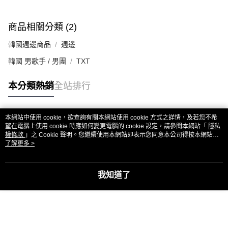
商品相關分類 (2)
韓國週邊商品
週邊
韓國 男歌手 / 男團
TXT
本分類熱銷
全站排行
本網站中使用 cookie，欲查詢有關本網站使用 cookie 方式之詳情，及若您不希
熱門標籤
望在電腦上使用 cookie 時應如何變更電腦的 cookie 設定，請參閱本網站「
隱私
權條款
」之 Cookie 聲明。您繼續使用本網站即表示您同意本公司得按本網站使
用條款之 Cookie 聲明使用 cookie。
了解更多 >
我知道了