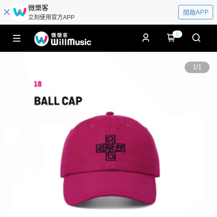
微樂客
開啟APP
立刻使用官方APP
0
1
/
1