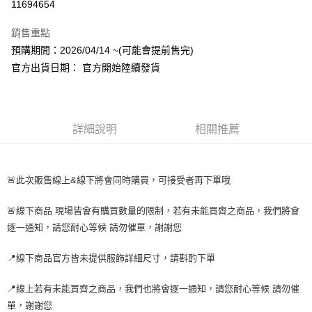
11694654
LINE Pay
銷售重點
Apple Pay
預購期間：2026/04/14 ~(可能會提前售完)
官方出貨日期： 官方開始陸續發貨
街口支付
悠遊付
AFTEE先享後付
詳細說明
相關推薦
相關說明
【關於「AFTEE先享後付」】
ATM付款
AFTEE先享後付是「在收到商品之後才付款」的支付方式。 讓您購物簡單
🚨此次販售線上&線下將會同時購買，可接受者再下單哦
便利好安心！
１．簡單：不需註冊會員、不需綁卡、不需儲值。
運送方式
２．便利：只要手機號碼，簡訊認證，即可結帳。
🚨線下商品 現場皆會有購買數量的限制，若有未能買齊之商品，我們將會
３．安心：先確認商品／服務後，再付款。
全家取貨付款
逐一通知，請您耐心等候 請勿催單，謝謝您
每筆NT$60，滿NT$1,599(含以上)免運費
【「AFTEE先享後付」結帳流程】
１．於結帳方式選擇「AFTEE先享後付」後，將跳轉至「AFTEE先享後付」
📍線下商品官方皆未提供服飾詳細尺寸，請斟酌下單
付款後全家取貨
結帳頁面，進行簡訊認證並確認金額後，即可完成結帳。
２．訂單成立數日內，您將收到繳費通知簡訊。
每筆NT$60，滿NT$1,599(含以上)免運費
📍線上若有未能買齊之商品，我們也將會逐一通知，請您耐心等候 請勿催
３．收到繳費通知簡訊後14天內，點擊此簡訊中的連結，可透過四大超商／
單，謝謝您
ATM／網路銀行／等多元方式進行付款，方視為交易完成。