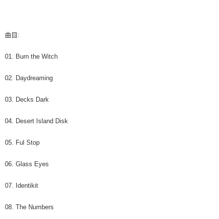
7-11取貨付款
※ 請注意：結帳手續完成當下不需立刻繳費，但若您需要取消訂單，請聯絡
每筆NT$60，滿NT$1,599(含以上)免運費
購買商品的店家。未經商家同意取消之訂單仍視為有效，需透過AFTEE先享
後付繳納相關費用。
付款後7-11取貨
※ 交易是否成功請以「AFTEE先享後付 」之結帳頁面顯示為準，若有關於
曲目:
是否繳費成功／繳費後需取消欲退款等相關疑問，請聯繫「AFTEE先享後付
每筆NT$60，滿NT$1,599(含以上)免運費
客戶支援中心」
https://netprotections.freshdesk.com/support/home
01. Burn the Witch
新竹貨運
【注意事項】
１．透過由恩沛科技股份有限公司提供之「AFTEE先享後付」服務完成之交
每筆NT$90
02. Daydreaming
易，需依本服務之必要範圍內提供個人資料，並將交易相關給付款項請求債
權轉讓予恩沛科技股份有限公司。
宅配 (離島)
03. Decks Dark
２．關於個人資料處理事宜，請瀏覽以下網址：
每筆NT$200
https://aftee.tw/terms/#terms3
３．未成年的使用者請事先徵得法定代理人或監護人之同意方可使用
04. Desert Island Disk
付款後門市自取
「AFTEE先享後付」，若未經同意申辦者引起之損失，本公司不負相關責
任。
免運費
05. Ful Stop
４．使用「AFTEE先享後付」時，將依據個別帳號之用戶狀況，依本公司即
時審查核予不同之上限額度；若仍有額度不足之情形，本公司將視審查結果
亞洲國家/地區配送
查看運費
06. Glass Eyes
請求用戶進行身份認證。
５．嚴禁一人註冊多個帳號或使用他人資訊註冊。若發現惡意使用之情形，
北美國家/地區配送
查看運費
恩沛科技股份有限公司將有權停止該用戶之使用額度並採取法律行動。
07. Identikit
歐洲國家/地區配送
查看運費
08. The Numbers