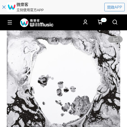
微樂客
開啟APP
立刻使用官方APP
0
1
/
1