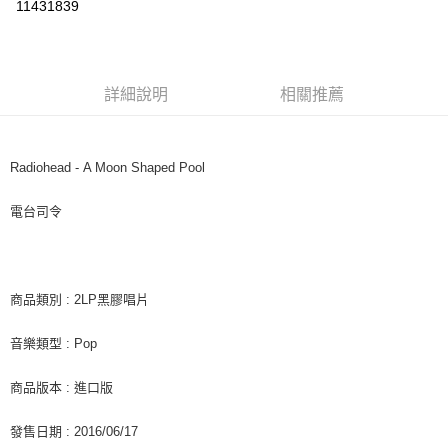
11431839
LINE Pay
Apple Pay
詳細說明
相關推薦
街口支付
悠遊付
Radiohead - A Moon Shaped Pool
AFTEE先享後付
相關說明
電台司令
【關於「AFTEE先享後付」】
ATM付款
AFTEE先享後付是「在收到商品之後才付款」的支付方式。 讓您購物簡單
便利好安心！
１．簡單：不需註冊會員、不需綁卡、不需儲值。
運送方式
２．便利：只要手機號碼，簡訊認證，即可結帳。
商品類別 : 2LP黑膠唱片
３．安心：先確認商品／服務後，再付款。
全家取貨付款
音樂類型 : Pop
每筆NT$60，滿NT$1,599(含以上)免運費
【「AFTEE先享後付」結帳流程】
１．於結帳方式選擇「AFTEE先享後付」後，將跳轉至「AFTEE先享後付」
付款後全家取貨
商品版本 : 進口版
結帳頁面，進行簡訊認證並確認金額後，即可完成結帳。
２．訂單成立數日內，您將收到繳費通知簡訊。
每筆NT$60，滿NT$1,599(含以上)免運費
３．收到繳費通知簡訊後14天內，點擊此簡訊中的連結，可透過四大超商／
發售日期 : 2016/06/17
ATM／網路銀行／等多元方式進行付款，方視為交易完成。