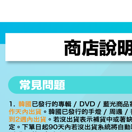
２．關於
宅配 (離島
https://aft
每筆NT$2
３．未成
「AFTE
付款後門
任。
４．使用「
免運費
即時審查
結果請求
亞洲國家/
５．嚴禁
形，恩沛
北美國家/
動。
歐洲國家/