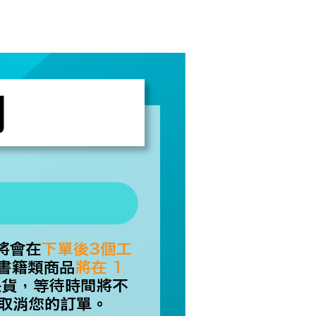
個人資料處理事宜，請瀏覽以下網址：
)
ee.tw/terms/#terms3
00
年的使用者請事先徵得法定代理人或監護人之同意方可使用
E先享後付」，若未經同意申辦者引起之損失，本公司不負相關責
市自取
AFTEE先享後付」時，將依據個別帳號之用戶狀況，依本公司
核予不同之上限額度；若仍有額度不足之情形，本公司將視審查
用戶進行身份認證。
地區配送
查看運費
一人註冊多個帳號或使用他人資訊註冊。若發現惡意使用之情
科技股份有限公司將有權停止該用戶之使用額度並採取法律行
地區配送
查看運費
地區配送
查看運費