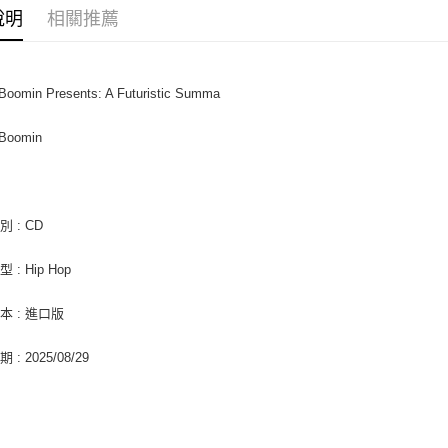
相關說明
說明
相關推薦
【關於「A
ATM付款
AFTEE
便利好安
１．簡單
Boomin Presents: A Futuristic Summa
２．便利
運送方式
３．安心
 Boomin
全家取貨
【「AFT
每筆NT$6
１．於結帳
付」結帳
付款後全
２．訂單
３．收到繳
 : CD
每筆NT$6
／ATM／
※ 請注意
7-11取貨
 : Hip Hop
絡購買商品
先享後付
每筆NT$6
※ 交易是
本 : 進口版
是否繳費成
付款後7-1
付客戶支
: 2025/08/29
每筆NT$6
【注意事
新竹貨運
１．透過由
交易，需
每筆NT$9
求債權轉