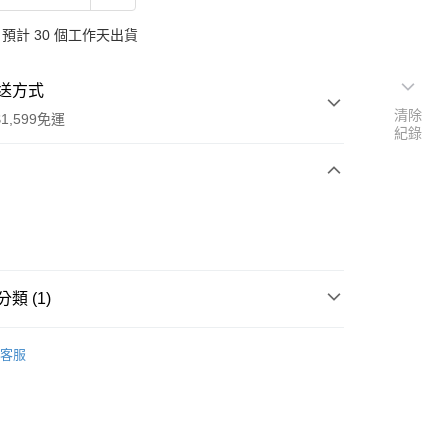
預計 30 個工作天出貨
送方式
清除
1,599免運
紀錄
次付款
付款
類 (1)
行
客服
享後付