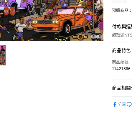
預購商品：
付款與運
超取滿NT$
付款方式
商品特色
信用卡一
商品編號
11421866
超商取貨
LINE Pay
商品相關分
Apple Pay
西洋
流
分享
街口支付
悠遊付
AFTEE先