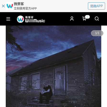
微樂客
開啟APP
立刻使用官方APP
0
1
/
1