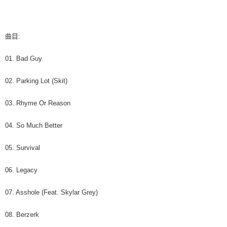
7-11取貨付款
※ 請注意：結帳手續完成當下不需立刻繳費，但若您需要取消訂單，請聯絡
每筆NT$60，滿NT$1,599(含以上)免運費
購買商品的店家。未經商家同意取消之訂單仍視為有效，需透過AFTEE先享
後付繳納相關費用。
付款後7-11取貨
※ 交易是否成功請以「AFTEE先享後付 」之結帳頁面顯示為準，若有關於
曲目:
是否繳費成功／繳費後需取消欲退款等相關疑問，請聯繫「AFTEE先享後付
每筆NT$60，滿NT$1,599(含以上)免運費
客戶支援中心」
https://netprotections.freshdesk.com/support/home
01. Bad Guy
新竹貨運
【注意事項】
１．透過由恩沛科技股份有限公司提供之「AFTEE先享後付」服務完成之交
每筆NT$90
02. Parking Lot (Skit)
易，需依本服務之必要範圍內提供個人資料，並將交易相關給付款項請求債
權轉讓予恩沛科技股份有限公司。
宅配 (離島)
03. Rhyme Or Reason
２．關於個人資料處理事宜，請瀏覽以下網址：
每筆NT$200
https://aftee.tw/terms/#terms3
３．未成年的使用者請事先徵得法定代理人或監護人之同意方可使用
04. So Much Better
付款後門市自取
「AFTEE先享後付」，若未經同意申辦者引起之損失，本公司不負相關責
任。
免運費
05. Survival
４．使用「AFTEE先享後付」時，將依據個別帳號之用戶狀況，依本公司即
時審查核予不同之上限額度；若仍有額度不足之情形，本公司將視審查結果
亞洲國家/地區配送
查看運費
06. Legacy
請求用戶進行身份認證。
５．嚴禁一人註冊多個帳號或使用他人資訊註冊。若發現惡意使用之情形，
北美國家/地區配送
查看運費
恩沛科技股份有限公司將有權停止該用戶之使用額度並採取法律行動。
07. Asshole (Feat. Skylar Grey)
歐洲國家/地區配送
查看運費
08. Berzerk