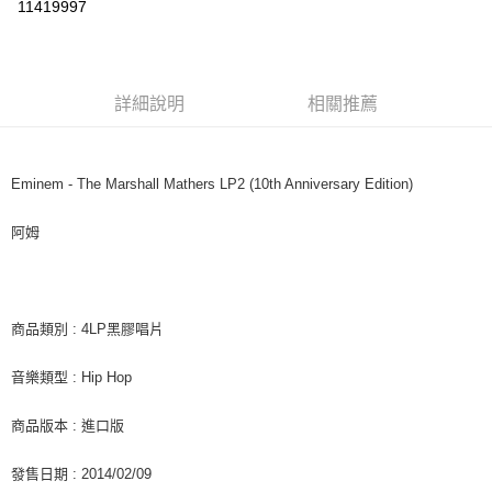
11419997
LINE Pay
Apple Pay
詳細說明
相關推薦
街口支付
悠遊付
Eminem - The Marshall Mathers LP2 (10th Anniversary Edition)
AFTEE先享後付
相關說明
阿姆
【關於「AFTEE先享後付」】
ATM付款
AFTEE先享後付是「在收到商品之後才付款」的支付方式。 讓您購物簡單
便利好安心！
１．簡單：不需註冊會員、不需綁卡、不需儲值。
運送方式
２．便利：只要手機號碼，簡訊認證，即可結帳。
商品類別 : 4LP黑膠唱片
３．安心：先確認商品／服務後，再付款。
全家取貨付款
音樂類型 : Hip Hop
每筆NT$60，滿NT$1,599(含以上)免運費
【「AFTEE先享後付」結帳流程】
１．於結帳方式選擇「AFTEE先享後付」後，將跳轉至「AFTEE先享後付」
付款後全家取貨
商品版本 : 進口版
結帳頁面，進行簡訊認證並確認金額後，即可完成結帳。
２．訂單成立數日內，您將收到繳費通知簡訊。
每筆NT$60，滿NT$1,599(含以上)免運費
３．收到繳費通知簡訊後14天內，點擊此簡訊中的連結，可透過四大超商／
發售日期 : 2014/02/09
ATM／網路銀行／等多元方式進行付款，方視為交易完成。