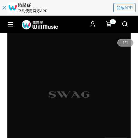
微樂客
開啟APP
立刻使用官方APP
0
1
/
1