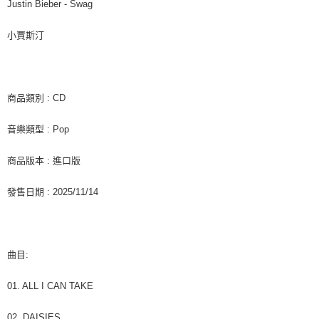
每筆NT$60，滿NT$1,599(含以上)免運費
購買商品的店家。未經商家同意取消之訂單仍視為有效，需透過AFTEE先享
Justin Bieber - Swag
後付繳納相關費用。
付款後7-11取貨
※ 交易是否成功請以「AFTEE先享後付 」之結帳頁面顯示為準，若有關於
小賈斯汀
是否繳費成功／繳費後需取消欲退款等相關疑問，請聯繫「AFTEE先享後付
每筆NT$60，滿NT$1,599(含以上)免運費
客戶支援中心」
https://netprotections.freshdesk.com/support/home
新竹貨運
【注意事項】
１．透過由恩沛科技股份有限公司提供之「AFTEE先享後付」服務完成之交
每筆NT$90
商品類別 : CD
易，需依本服務之必要範圍內提供個人資料，並將交易相關給付款項請求債
權轉讓予恩沛科技股份有限公司。
宅配 (離島)
音樂類型 : Pop
２．關於個人資料處理事宜，請瀏覽以下網址：
每筆NT$200
https://aftee.tw/terms/#terms3
３．未成年的使用者請事先徵得法定代理人或監護人之同意方可使用
商品版本 : 進口版
付款後門市自取
「AFTEE先享後付」，若未經同意申辦者引起之損失，本公司不負相關責
任。
免運費
發售日期 : 2025/11/14
４．使用「AFTEE先享後付」時，將依據個別帳號之用戶狀況，依本公司即
時審查核予不同之上限額度；若仍有額度不足之情形，本公司將視審查結果
亞洲國家/地區配送
查看運費
請求用戶進行身份認證。
５．嚴禁一人註冊多個帳號或使用他人資訊註冊。若發現惡意使用之情形，
北美國家/地區配送
查看運費
恩沛科技股份有限公司將有權停止該用戶之使用額度並採取法律行動。
曲目:
歐洲國家/地區配送
查看運費
01. ALL I CAN TAKE
02. DAISIES