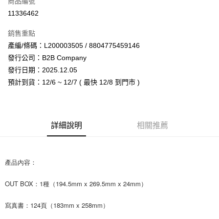
商品編號
超商取貨付款
11336462
LINE Pay
銷售重點
Apple Pay
產編/條碼：L200003505 / 8804775459146
發行公司：B2B Company
街口支付
發行日期：2025.12.05
悠遊付
預計到貨：12/6 ~ 12/7 ( 最快 12/8 到門市 )
AFTEE先享後付
相關說明
【關於「AFTEE先享後付」】
詳細說明
相關推薦
ATM付款
AFTEE先享後付是「在收到商品之後才付款」的支付方式。 讓您購物簡單
便利好安心！
１．簡單：不需註冊會員、不需綁卡、不需儲值。
運送方式
２．便利：只要手機號碼，簡訊認證，即可結帳。
產品內容：
３．安心：先確認商品／服務後，再付款。
全家取貨付款
每筆NT$60，滿NT$1,599(含以上)免運費
【「AFTEE先享後付」結帳流程】
OUT BOX：1種（194.5mm x 269.5mm x 24mm）
１．於結帳方式選擇「AFTEE先享後付」後，將跳轉至「AFTEE先享後付」
付款後全家取貨
結帳頁面，進行簡訊認證並確認金額後，即可完成結帳。
寫真書：124頁（183mm x 258mm）
２．訂單成立數日內，您將收到繳費通知簡訊。
每筆NT$60，滿NT$1,599(含以上)免運費
３．收到繳費通知簡訊後14天內，點擊此簡訊中的連結，可透過四大超商／