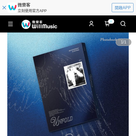
微樂客
開啟APP
立刻使用官方APP
0
1
/
1