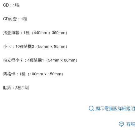
CD：1張
ATM／網路銀行／等多元方式進行付款，方視為交易完成。
7-11取貨付款
※ 請注意：結帳手續完成當下不需立刻繳費，但若您需要取消訂單，請聯絡
每筆NT$60，滿NT$1,599(含以上)免運費
購買商品的店家。未經商家同意取消之訂單仍視為有效，需透過AFTEE先享
CD封套：1種
後付繳納相關費用。
付款後7-11取貨
※ 交易是否成功請以「AFTEE先享後付 」之結帳頁面顯示為準，若有關於
摺疊海報：1種（440mm x 360mm）
是否繳費成功／繳費後需取消欲退款等相關疑問，請聯繫「AFTEE先享後付
每筆NT$60，滿NT$1,599(含以上)免運費
客戶支援中心」
https://netprotections.freshdesk.com/support/home
小卡：10種隨機2（55mm x 85mm）
新竹貨運
【注意事項】
１．透過由恩沛科技股份有限公司提供之「AFTEE先享後付」服務完成之交
每筆NT$90
拍立得小卡：4種隨機1（54mm x 86mm）
易，需依本服務之必要範圍內提供個人資料，並將交易相關給付款項請求債
權轉讓予恩沛科技股份有限公司。
宅配 (離島)
２．關於個人資料處理事宜，請瀏覽以下網址：
四格卡：1種（100mm x 150mm）
每筆NT$200
https://aftee.tw/terms/#terms3
３．未成年的使用者請事先徵得法定代理人或監護人之同意方可使用
貼紙：3種/1組
付款後門市自取
「AFTEE先享後付」，若未經同意申辦者引起之損失，本公司不負相關責
任。
免運費
４．使用「AFTEE先享後付」時，將依據個別帳號之用戶狀況，依本公司即
時審查核予不同之上限額度；若仍有額度不足之情形，本公司將視審查結果
亞洲國家/地區配送
查看運費
顯示電腦版詳細說明
請求用戶進行身份認證。
５．嚴禁一人註冊多個帳號或使用他人資訊註冊。若發現惡意使用之情形，
北美國家/地區配送
查看運費
恩沛科技股份有限公司將有權停止該用戶之使用額度並採取法律行動。
客服
歐洲國家/地區配送
查看運費