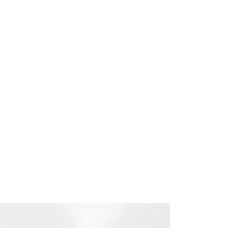
約商品や商品到着日が比較的遅い商品）。そのため、商品到着
わらず、AFTEEで指定された期限内にお支払いください。
い限度額
$90
AFTEEを ご利用の際に、認証結果及び当社の審査の結果に基づ
額が設定されます。
)
は最低NT$20です。
$200
台湾の会員のみご利用いただけます。
市自取
約「AFTEE代金後払い」（以下当サービスという）はネット
ョンズ（以下 AFTEE という）が提供し、AFTEEが代金を徴収
当サービスご利用の際に提供しなければならない個人情報（注
名、電話番号、受取人の氏名、電話番号、受取人住所を含むが
地區配送
送料を確認
ない）は、AFTEEに渡され当サービスで必要な範囲内で利用
AFTEEの個人情報の収集、処理、利用について、詳細は
地區配送
送料を確認
公式ホームページの『個人情報の収集、処理及び利用に関する声
参照ください（
https://aftee.tw/privacypolicy/
）。
地區配送
送料を確認
の初回ご利用の際に、審査を通過すれば、最高額がNT$10,000に
支払い期限を過ぎた場合、その金額に基づいて年利20%の遅
が加算されます。未成年の利用者は、事前に法定代理人または
意を得ればAFTEEをご利用いただけます。
の処理、利用について疑問がある、または関連する法律の権利
たい場合は、ネットプロテクションズ