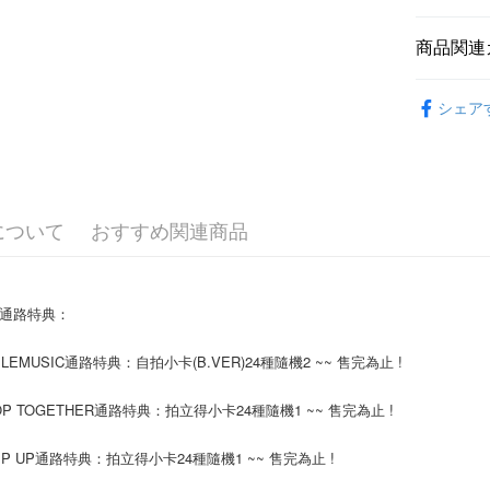
Easy Walle
商品関連
AFTEE
韓國 女歌手
説明
シェア
一、 AF
ATM払い
1.お支払
ドウが表
2.SMS
3.注文す
配送方法
す。
について
おすすめ関連商品
4.ご注文
全家取貨
員の場合は
配送毎にNT
5.商品受
たはアプリ
國通路特典：
付款後全
ングでお
配送毎にNT
代金納付期
PLEMUSIC通路特典：自拍小卡(B.VER)24種隨機2 ~~ 售完為止 !
プリをダウ
7-11取貨
以内まで
OP TOGETHER通路特典：拍立得小卡24種隨機1 ~~ 售完為止 !
配送毎にNT
お支払期限
UMP UP通路特典：拍立得小卡24種隨機1 ~~ 售完為止 !
付款後7-1
もとに計算
期限を延
配送毎にNT