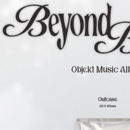
cs_tw@netp
を、必要な
AFTEE
意いただ