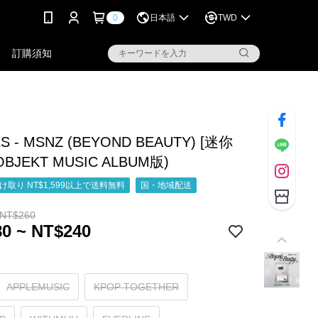
0
日本語
TWD
訂購須知
ES - MSNZ (BEYOND BEAUTY) [迷你
OBJEKT MUSIC ALBUM版)
取り NT$1,599以上で送料無料
国・地域配送
 NT$260
0 ~ NT$240
APPLEMUSIC
KPOP TOGETHER