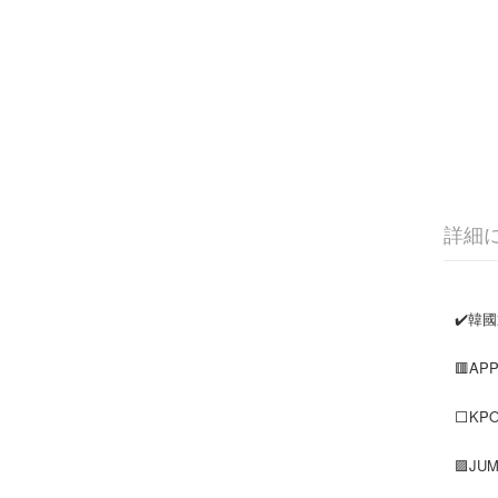
詳細
✔️韓
🟥AP
⬜KP
🟪J