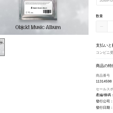
JUMP U
数量
支払いと
コンビニ受
お支払い
商品の特
クレジット
商品番号
11314598
コンビニ
セールス
LINE Pay
產編/條碼：L2
發行公司：M
Apple Pay
發行日期：20
JKOPAY