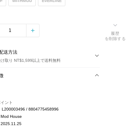
P
WITHMUU
EVERLINE
履歴
を削除する
配送方法
け取り NT$1,599以上で送料無料
方法
徴
カード1回払い
店頭代金引換
ポイント
00003496 / 8804775458996
od House
25.11.25