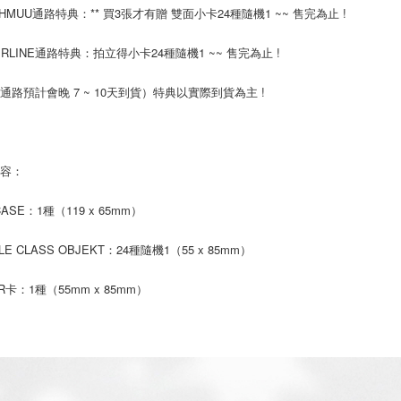
（例：予
THMUU通路特典：** 買3張才有贈 雙面小卡24種隨機1 ~~ 售完為止 !
の有無に関
新竹貨運
ERLINE通路特典：拍立得小卡24種隨機1 ~~ 售完為止 !
二、支払
配送毎にNT
1.初回 
き、限度
宅配 (離島
通路預計會晚 7 ~ 10天到貨）特典以實際到貨為主 !
2.決済金額
配送毎にNT
3.現在、
付款後門
三、利用規
プロテクシ
內容：
送料無料
します。
文者の氏
亞洲國家/
CASE：1種（119 x 65mm）
これに限ら
されます。
北美國家/
AFTEE
LE CLASS OBJEKT：24種隨機1（55 x 85mm）
明』をご
歐洲國家/
卡：1種（55mm x 85mm）
AFTEE
なります。
延滞納金
後見人の同
個人情報
を行使し