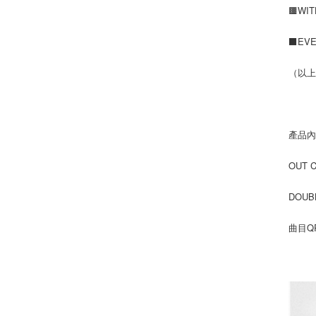
🟫WI
⬛EV
（以上
產品
OUT 
DOUB
曲目QR