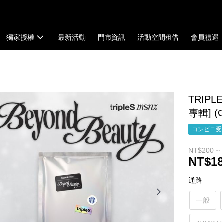
獨家授權
最新活動
門市資訊
活動空間租借
會員禮遇
TRIPL
專輯] (
コンビニ受け
NT$200 ~
NT$18
通路
一般