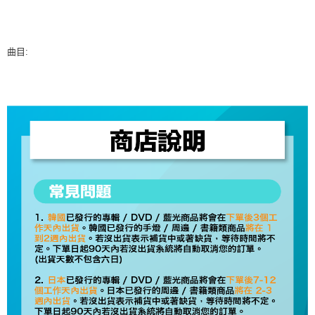
7-11取貨付款
※ 請注意：結帳手續完成當下不需立刻繳費，但若您需要取消訂單，請聯絡
每筆NT$60，滿NT$1,599(含以上)免運費
購買商品的店家。未經商家同意取消之訂單仍視為有效，需透過AFTEE先享
後付繳納相關費用。
付款後7-11取貨
※ 交易是否成功請以「AFTEE先享後付 」之結帳頁面顯示為準，若有關於
曲目:
是否繳費成功／繳費後需取消欲退款等相關疑問，請聯繫「AFTEE先享後付
每筆NT$60，滿NT$1,599(含以上)免運費
客戶支援中心」
https://netprotections.freshdesk.com/support/home
新竹貨運
【注意事項】
１．透過由恩沛科技股份有限公司提供之「AFTEE先享後付」服務完成之交
每筆NT$90
易，需依本服務之必要範圍內提供個人資料，並將交易相關給付款項請求債
權轉讓予恩沛科技股份有限公司。
宅配 (離島)
２．關於個人資料處理事宜，請瀏覽以下網址：
每筆NT$200
https://aftee.tw/terms/#terms3
３．未成年的使用者請事先徵得法定代理人或監護人之同意方可使用
付款後門市自取
「AFTEE先享後付」，若未經同意申辦者引起之損失，本公司不負相關責
任。
免運費
４．使用「AFTEE先享後付」時，將依據個別帳號之用戶狀況，依本公司即
時審查核予不同之上限額度；若仍有額度不足之情形，本公司將視審查結果
亞洲國家/地區配送
查看運費
請求用戶進行身份認證。
５．嚴禁一人註冊多個帳號或使用他人資訊註冊。若發現惡意使用之情形，
北美國家/地區配送
查看運費
恩沛科技股份有限公司將有權停止該用戶之使用額度並採取法律行動。
歐洲國家/地區配送
查看運費