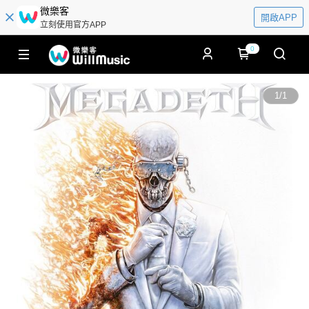
微樂客
開啟APP
立刻使用官方APP
0
1
/
1