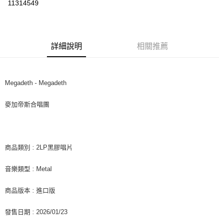
11314549
LINE Pay
Apple Pay
詳細說明
相關推薦
街口支付
悠遊付
Megadeth - Megadeth
AFTEE先享後付
相關說明
麥加帝斯合唱團
【關於「AFTEE先享後付」】
ATM付款
AFTEE先享後付是「在收到商品之後才付款」的支付方式。 讓您購物簡單
便利好安心！
１．簡單：不需註冊會員、不需綁卡、不需儲值。
運送方式
２．便利：只要手機號碼，簡訊認證，即可結帳。
商品類別 : 2LP黑膠唱片
３．安心：先確認商品／服務後，再付款。
全家取貨付款
音樂類型 : Metal
每筆NT$60，滿NT$1,599(含以上)免運費
【「AFTEE先享後付」結帳流程】
１．於結帳方式選擇「AFTEE先享後付」後，將跳轉至「AFTEE先享後付」
付款後全家取貨
結帳頁面，進行簡訊認證並確認金額後，即可完成結帳。
商品版本 : 進口版
２．訂單成立數日內，您將收到繳費通知簡訊。
每筆NT$60，滿NT$1,599(含以上)免運費
３．收到繳費通知簡訊後14天內，點擊此簡訊中的連結，可透過四大超商／
發售日期 : 2026/01/23
ATM／網路銀行／等多元方式進行付款，方視為交易完成。