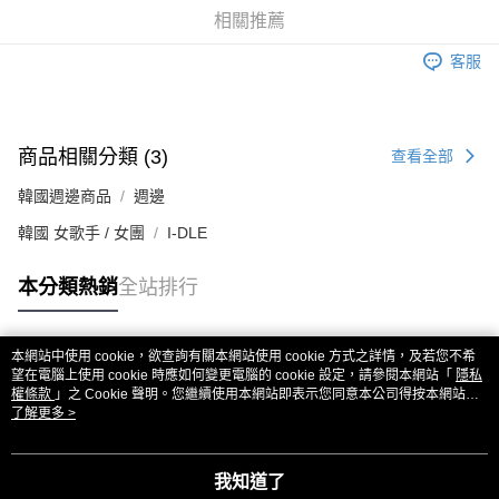
相關推薦
街口支付
客服
悠遊付
AFTEE先享後付
相關說明
商品相關分類 (3)
查看全部
【關於「AFTEE先享後付」】
ATM付款
AFTEE先享後付是「在收到商品之後才付款」的支付方式。 讓您購物簡單
韓國週邊商品
週邊
便利好安心！
１．簡單：不需註冊會員、不需綁卡、不需儲值。
韓國 女歌手 / 女團
I-DLE
運送方式
２．便利：只要手機號碼，簡訊認證，即可結帳。
３．安心：先確認商品／服務後，再付款。
全家取貨付款
本分類熱銷
全站排行
每筆NT$60，滿NT$1,599(含以上)免運費
【「AFTEE先享後付」結帳流程】
１．於結帳方式選擇「AFTEE先享後付」後，將跳轉至「AFTEE先享後付」
付款後全家取貨
結帳頁面，進行簡訊認證並確認金額後，即可完成結帳。
本網站中使用 cookie，欲查詢有關本網站使用 cookie 方式之詳情，及若您不希
２．訂單成立數日內，您將收到繳費通知簡訊。
熱門標籤
每筆NT$60，滿NT$1,599(含以上)免運費
望在電腦上使用 cookie 時應如何變更電腦的 cookie 設定，請參閱本網站「
隱私
３．收到繳費通知簡訊後14天內，點擊此簡訊中的連結，可透過四大超商／
權條款
」之 Cookie 聲明。您繼續使用本網站即表示您同意本公司得按本網站使
ATM／網路銀行／等多元方式進行付款，方視為交易完成。
用條款之 Cookie 聲明使用 cookie。
了解更多 >
7-11取貨付款
※ 請注意：結帳手續完成當下不需立刻繳費，但若您需要取消訂單，請聯絡
每筆NT$60，滿NT$1,599(含以上)免運費
購買商品的店家。未經商家同意取消之訂單仍視為有效，需透過AFTEE先享
後付繳納相關費用。
我知道了
付款後7-11取貨
※ 交易是否成功請以「AFTEE先享後付 」之結帳頁面顯示為準，若有關於