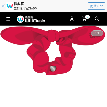
微樂客
開啟APP
立刻使用官方APP
0
1
/
1