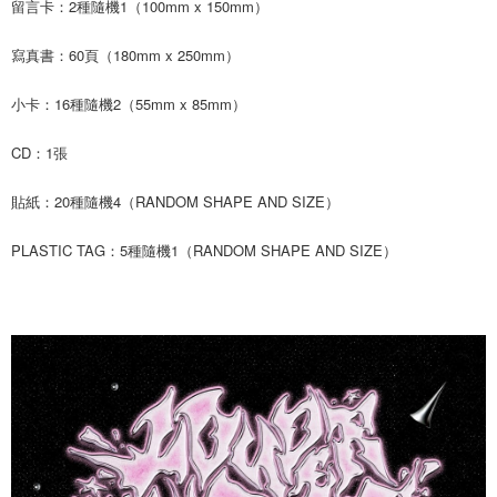
留言卡：2種隨機1（100mm x 150mm）
２．訂單成立數日內，您將收到繳費通知簡訊。
每筆NT$60，滿NT$1,599(含以上)免運費
３．收到繳費通知簡訊後14天內，點擊此簡訊中的連結，可透過四大超商／
寫真書：60頁（180mm x 250mm）
ATM／網路銀行／等多元方式進行付款，方視為交易完成。
7-11取貨付款
※ 請注意：結帳手續完成當下不需立刻繳費，但若您需要取消訂單，請聯絡
每筆NT$60，滿NT$1,599(含以上)免運費
購買商品的店家。未經商家同意取消之訂單仍視為有效，需透過AFTEE先享
小卡：16種隨機2（55mm x 85mm）
後付繳納相關費用。
付款後7-11取貨
※ 交易是否成功請以「AFTEE先享後付 」之結帳頁面顯示為準，若有關於
CD：1張
是否繳費成功／繳費後需取消欲退款等相關疑問，請聯繫「AFTEE先享後付
每筆NT$60，滿NT$1,599(含以上)免運費
客戶支援中心」
https://netprotections.freshdesk.com/support/home
貼紙：20種隨機4（RANDOM SHAPE AND SIZE）
新竹貨運
【注意事項】
１．透過由恩沛科技股份有限公司提供之「AFTEE先享後付」服務完成之交
每筆NT$90
PLASTIC TAG：5種隨機1（RANDOM SHAPE AND SIZE）
易，需依本服務之必要範圍內提供個人資料，並將交易相關給付款項請求債
權轉讓予恩沛科技股份有限公司。
宅配 (離島)
２．關於個人資料處理事宜，請瀏覽以下網址：
每筆NT$200
https://aftee.tw/terms/#terms3
３．未成年的使用者請事先徵得法定代理人或監護人之同意方可使用
付款後門市自取
「AFTEE先享後付」，若未經同意申辦者引起之損失，本公司不負相關責
任。
免運費
４．使用「AFTEE先享後付」時，將依據個別帳號之用戶狀況，依本公司即
時審查核予不同之上限額度；若仍有額度不足之情形，本公司將視審查結果
亞洲國家/地區配送
查看運費
請求用戶進行身份認證。
５．嚴禁一人註冊多個帳號或使用他人資訊註冊。若發現惡意使用之情形，
北美國家/地區配送
查看運費
恩沛科技股份有限公司將有權停止該用戶之使用額度並採取法律行動。