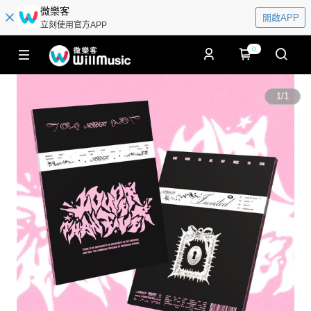
微樂客
開啟APP
立刻使用官方APP
0
1
/
1