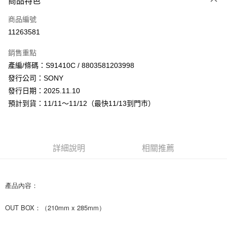
商品特色
信用卡一次付款
商品編號
超商取貨付款
11263581
LINE Pay
銷售重點
Apple Pay
產編/條碼：S91410C / 8803581203998
發行公司：SONY
街口支付
發行日期：2025.11.10
悠遊付
預計到貨：11/11～11/12（最快11/13到門市）
AFTEE先享後付
相關說明
【關於「AFTEE先享後付」】
詳細說明
相關推薦
ATM付款
AFTEE先享後付是「在收到商品之後才付款」的支付方式。 讓您購物簡單
便利好安心！
１．簡單：不需註冊會員、不需綁卡、不需儲值。
運送方式
２．便利：只要手機號碼，簡訊認證，即可結帳。
產品內容：
３．安心：先確認商品／服務後，再付款。
全家取貨付款
每筆NT$60，滿NT$1,599(含以上)免運費
OUT BOX：（210mm x 285mm）
【「AFTEE先享後付」結帳流程】
１．於結帳方式選擇「AFTEE先享後付」後，將跳轉至「AFTEE先享後付」
付款後全家取貨
結帳頁面，進行簡訊認證並確認金額後，即可完成結帳。