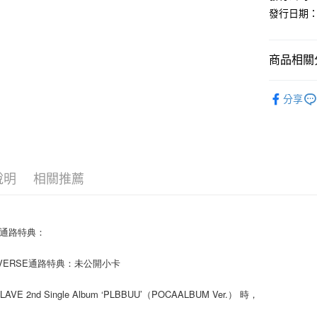
Apple Pay
發行日期：20
街口支付
悠遊付
商品相關分
AFTEE先
韓國 男歌手
相關說明
分享
【關於「A
ATM付款
AFTEE
便利好安
１．簡單
２．便利
運送方式
３．安心
說明
相關推薦
全家取貨
【「AFT
每筆NT$6
１．於結帳
付」結帳
國通路特典：
付款後全
２．訂單
３．收到繳
每筆NT$6
EVERSE通路特典：未公開小卡
／ATM／
※ 請注意
7-11取貨
絡購買商品
AVE 2nd Single Album ‘PLBBUU’（POCAALBUM Ver.） 時，
先享後付
每筆NT$6
※ 交易是