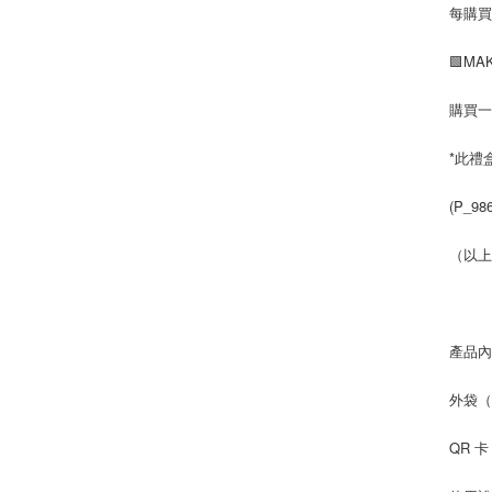
每購買
🟩MA
購買一
*此禮
(P_98
（以上
產品
外袋（E
QR 卡