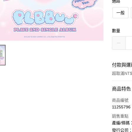
通路
一般
數量
付款與運
超取滿NT$
付款方式
商品特色
信用卡一
商品編號
11255796
超商取貨
銷售重點
LINE Pay
產編/條碼：Y
發行公司：