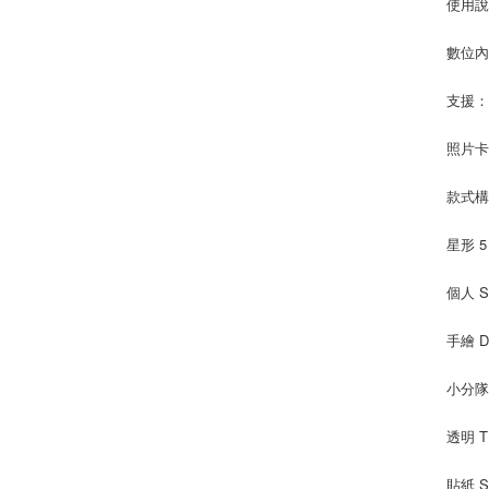
使用說明
數位內
支援：Ap
照片卡（
款式
星形 5
個人 S
手繪 D
小分隊 
透明 T
貼紙 S