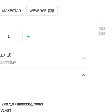
MAKESTAR
WEVERSE 官網
清除
紀錄
送方式
1,599免運
次付款
付款
P0710 / 8800335170063
VLAST