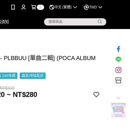
0
中文 (繁體)
TWD
購須知
 - PLBBUU [單曲二輯] (POCA ALBUM
1,599免運
國家/地區配送
 NT$310
0 ~ NT$280