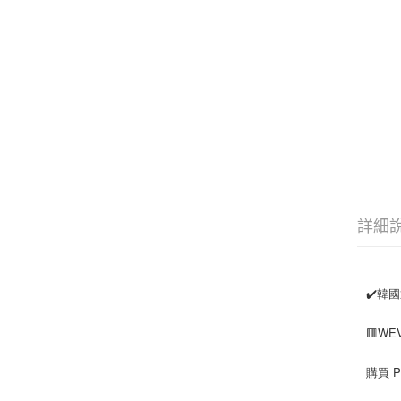
詳細
✔️韓
🟥W
購買 PL