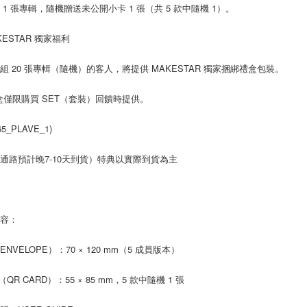
 1 張專輯，隨機贈送未公開小卡 1 張（共 5 款中隨機 1）。
是否繳費成
付款後7-1
付客戶支
每筆NT$6
KESTAR 獨家福利
【注意事
新竹貨運
１．透過由
組 20 張專輯（隨機）的客人，將提供 MAKESTAR 獨家捆綁禮盒包裝。
交易，需
每筆NT$9
求債權轉
２．關於
盒僅限購買 SET（套裝）回饋時提供。
宅配 (離島
https://aft
每筆NT$2
３．未成
65_PLAVE_1)
「AFTE
付款後門
任。
４．使用「
通路預計晚7-10天到貨）特典以實際到貨為主
免運費
即時審查
結果請求
亞洲國家/
５．嚴禁
形，恩沛
北美國家/
內容：
動。
歐洲國家/
NVELOPE）：70 × 120 mm（5 成員版本）
（QR CARD）：55 × 85 mm，5 款中隨機 1 張