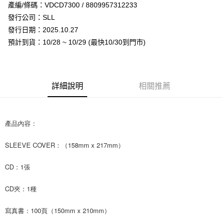
Apple Pay
產編/條碼：VDCD7300 / 8809957312233
發行公司：SLL
街口支付
發行日期：2025.10.27
悠遊付
預計到貨：10/28 ~ 10/29 (最快10/30到門市)
AFTEE先享後付
相關說明
【關於「AFTEE先享後付」】
詳細說明
相關推薦
ATM付款
AFTEE先享後付是「在收到商品之後才付款」的支付方式。 讓您購物簡單
便利好安心！
１．簡單：不需註冊會員、不需綁卡、不需儲值。
運送方式
２．便利：只要手機號碼，簡訊認證，即可結帳。
產品內容：
３．安心：先確認商品／服務後，再付款。
全家取貨付款
每筆NT$60，滿NT$1,599(含以上)免運費
【「AFTEE先享後付」結帳流程】
SLEEVE COVER：（158mm x 217mm）
１．於結帳方式選擇「AFTEE先享後付」後，將跳轉至「AFTEE先享後付」
付款後全家取貨
結帳頁面，進行簡訊認證並確認金額後，即可完成結帳。
CD：1張
２．訂單成立數日內，您將收到繳費通知簡訊。
每筆NT$60，滿NT$1,599(含以上)免運費
３．收到繳費通知簡訊後14天內，點擊此簡訊中的連結，可透過四大超商／
CD夾：1種
ATM／網路銀行／等多元方式進行付款，方視為交易完成。
7-11取貨付款
※ 請注意：結帳手續完成當下不需立刻繳費，但若您需要取消訂單，請聯絡
每筆NT$60，滿NT$1,599(含以上)免運費
購買商品的店家。未經商家同意取消之訂單仍視為有效，需透過AFTEE先享
寫真書：100頁（150mm x 210mm）
後付繳納相關費用。