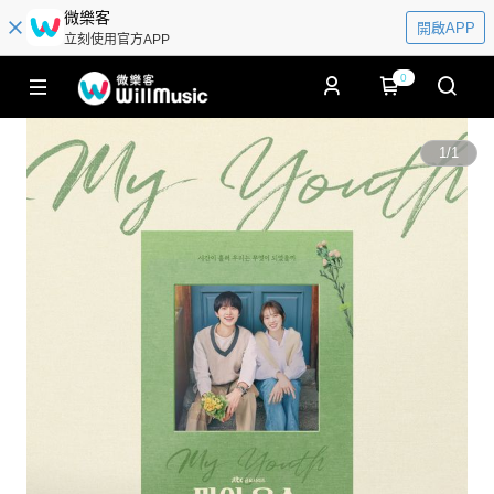
微樂客
開啟APP
立刻使用官方APP
0
1
/
1