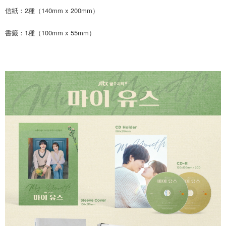
付款後7-11取貨
※ 交易是否成功請以「AFTEE先享後付 」之結帳頁面顯示為準，若有關於
信紙：2種（140mm x 200mm）
是否繳費成功／繳費後需取消欲退款等相關疑問，請聯繫「AFTEE先享後付
每筆NT$60，滿NT$1,599(含以上)免運費
客戶支援中心」
https://netprotections.freshdesk.com/support/home
書籤：1種（100mm x 55mm）
新竹貨運
【注意事項】
１．透過由恩沛科技股份有限公司提供之「AFTEE先享後付」服務完成之交
每筆NT$90
易，需依本服務之必要範圍內提供個人資料，並將交易相關給付款項請求債
權轉讓予恩沛科技股份有限公司。
宅配 (離島)
２．關於個人資料處理事宜，請瀏覽以下網址：
每筆NT$200
https://aftee.tw/terms/#terms3
３．未成年的使用者請事先徵得法定代理人或監護人之同意方可使用
付款後門市自取
「AFTEE先享後付」，若未經同意申辦者引起之損失，本公司不負相關責
任。
免運費
４．使用「AFTEE先享後付」時，將依據個別帳號之用戶狀況，依本公司即
時審查核予不同之上限額度；若仍有額度不足之情形，本公司將視審查結果
亞洲國家/地區配送
查看運費
請求用戶進行身份認證。
５．嚴禁一人註冊多個帳號或使用他人資訊註冊。若發現惡意使用之情形，
北美國家/地區配送
查看運費
恩沛科技股份有限公司將有權停止該用戶之使用額度並採取法律行動。
歐洲國家/地區配送
查看運費