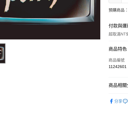
預購商品：
付款與運
超取滿NT$
付款方式
商品特色
信用卡一
商品編號
11242601
超商取貨
LINE Pay
商品相關分
Apple Pay
西洋
E
分享
街口支付
西洋
流
悠遊付
AFTEE先