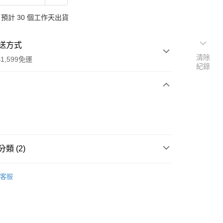
預計 30 個工作天出貨
送方式
清除
1,599免運
紀錄
次付款
付款
類 (2)
DM
客服
行
享後付