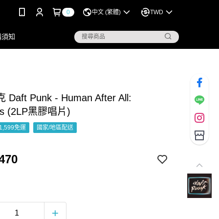
0
中文 (繁體)
TWD
購須知
aft Punk - Human After All:
es (2LP黑膠唱片)
1,599免運
國家/地區配送
470