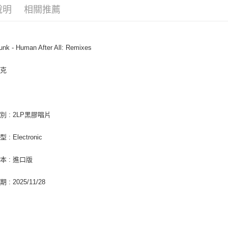
相關說明
說明
相關推薦
【關於「A
ATM付款
AFTEE
便利好安
１．簡單
unk - Human After All: Remixes
２．便利
運送方式
３．安心
龐克
全家取貨
【「AFT
每筆NT$6
１．於結帳
付」結帳
付款後全
２．訂單
３．收到繳
別 : 2LP黑膠唱片
每筆NT$6
／ATM／
※ 請注意
7-11取貨
: Electronic
絡購買商品
先享後付
每筆NT$6
※ 交易是
本 : 進口版
是否繳費成
付款後7-1
付客戶支
: 2025/11/28
每筆NT$6
【注意事
新竹貨運
１．透過由
交易，需
每筆NT$9
求債權轉