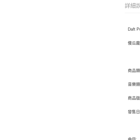
詳細
Daft P
傻瓜
商品類
音樂類型 
商品版
發售日期 
曲目: