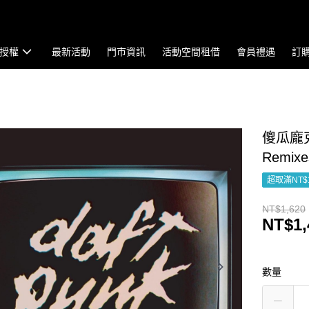
授權
最新活動
門市資訊
活動空間租借
會員禮遇
訂
傻瓜龐克 D
Remix
超取滿NT$
NT$1,620
NT$1,
數量