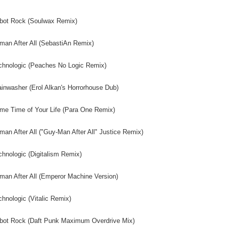
２．關於
宅配 (離島
https://aft
每筆NT$2
bot Rock (Soulwax Remix)
３．未成
「AFTE
付款後門
任。
man After All (SebastiAn Remix)
４．使用「
免運費
即時審查
chnologic (Peaches No Logic Remix)
結果請求
亞洲國家/
５．嚴禁
形，恩沛
ainwasher (Erol Alkan's Horrorhouse Dub)
北美國家/
動。
歐洲國家/
ime Time of Your Life (Para One Remix)
man After All ("Guy-Man After All" Justice Remix)
chnologic (Digitalism Remix)
man After All (Emperor Machine Version)
chnologic (Vitalic Remix)
bot Rock (Daft Punk Maximum Overdrive Mix)