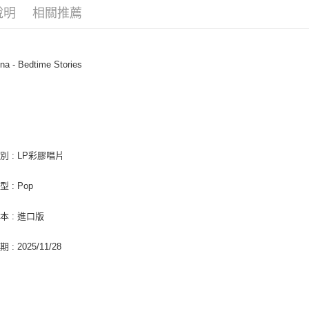
相關說明
說明
相關推薦
【關於「A
ATM付款
AFTEE
便利好安
１．簡單
a - Bedtime Stories
２．便利
運送方式
３．安心
娜
全家取貨
【「AFT
每筆NT$6
１．於結帳
付」結帳
付款後全
２．訂單
３．收到繳
別 : LP彩膠唱片
每筆NT$6
／ATM／
※ 請注意
7-11取貨
 : Pop
絡購買商品
先享後付
每筆NT$6
※ 交易是
本 : 進口版
是否繳費成
付款後7-1
付客戶支
: 2025/11/28
每筆NT$6
【注意事
新竹貨運
１．透過由
交易，需
每筆NT$9
求債權轉