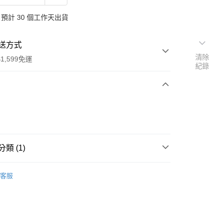
預計 30 個工作天出貨
送方式
清除
1,599免運
紀錄
次付款
付款
類 (1)
行
客服
享後付