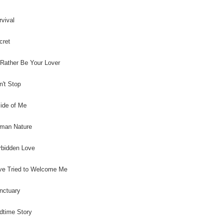
２．關於
宅配 (離島
https://aft
每筆NT$2
rvival
３．未成
「AFTE
付款後門
任。
cret
４．使用「
免運費
即時審查
d Rather Be Your Lover
結果請求
亞洲國家/
５．嚴禁
形，恩沛
n't Stop
北美國家/
動。
歐洲國家/
side of Me
uman Nature
rbidden Love
ve Tried to Welcome Me
nctuary
dtime Story