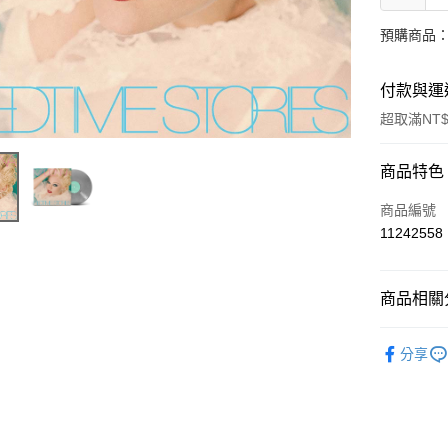
預購商品：
付款與運
超取滿NT$
付款方式
商品特色
信用卡一
商品編號
11242558
超商取貨
LINE Pay
商品相關分
Apple Pay
西洋
流
分享
街口支付
悠遊付
AFTEE先