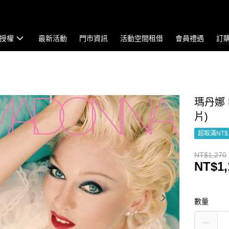
授權
最新活動
門市資訊
活動空間租借
會員禮遇
訂
瑪丹娜 M
片)
超取滿NT$
NT$1,270
NT$1,
數量