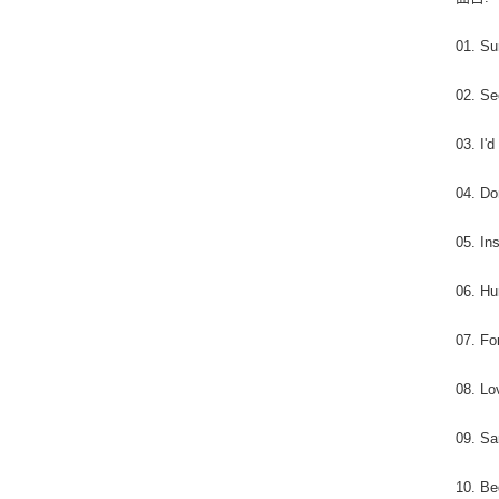
01. Su
02. Se
03. I'
04. Do
05. In
06. H
07. Fo
08. Lo
09. Sa
10. Be