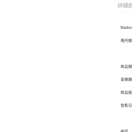
詳細
Madonn
瑪丹
商品類
音樂類型
商品版
發售日期 
曲目: