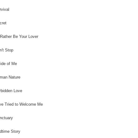
rvival
cret
d Rather Be Your Lover
n't Stop
side of Me
uman Nature
rbidden Love
ve Tried to Welcome Me
nctuary
dtime Story