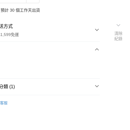
預計 30 個工作天出貨
送方式
清除
1,599免運
紀錄
次付款
付款
類 (1)
行
客服
享後付