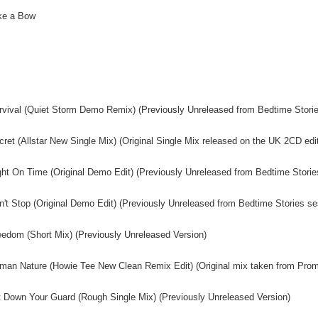
ke a Bow
rvival (Quiet Storm Demo Remix) (Previously Unreleased from Bedtime Stori
cret (Allstar New Single Mix) (Original Single Mix released on the UK 2CD edit
ght On Time (Original Demo Edit) (Previously Unreleased from Bedtime Storie
n't Stop (Original Demo Edit) (Previously Unreleased from Bedtime Stories se
eedom (Short Mix) (Previously Unreleased Version)
man Nature (Howie Tee New Clean Remix Edit) (Original mix taken from Prom
t Down Your Guard (Rough Single Mix) (Previously Unreleased Version)