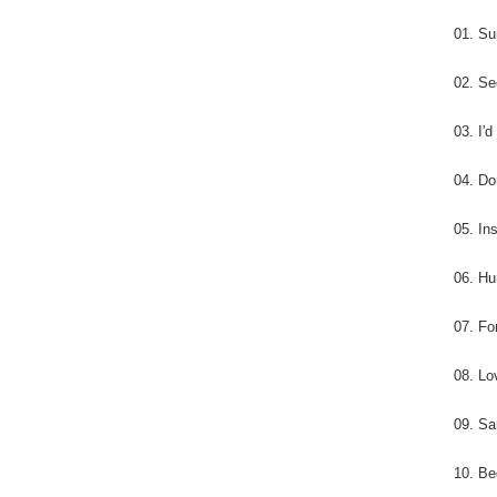
01. Su
02. Se
03. I'
04. Do
05. In
06. H
07. Fo
08. Lo
09. Sa
10. Be