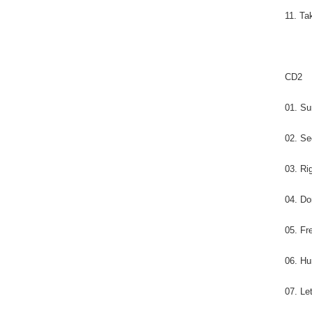
11. Ta
CD2
01. Su
02. Se
03. Ri
04. Do
05. Fr
06. Hu
07. Le