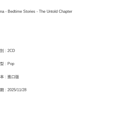
２．關於
宅配 (離島
https://aft
a - Bedtime Stories - The Untold Chapter
每筆NT$2
３．未成
「AFTE
付款後門
任。
娜
４．使用「
免運費
即時審查
結果請求
亞洲國家/
５．嚴禁
 : 2CD
形，恩沛
北美國家/
動。
 : Pop
歐洲國家/
本 : 進口版
: 2025/11/28