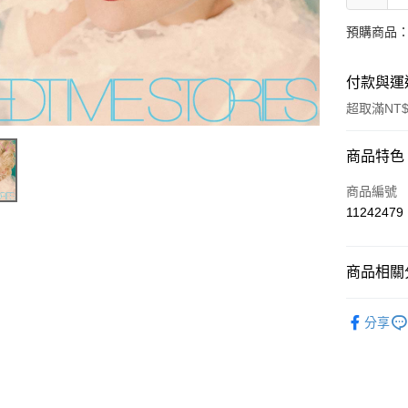
預購商品：
付款與運
超取滿NT$
付款方式
商品特色
信用卡一
商品編號
11242479
超商取貨
LINE Pay
商品相關分
Apple Pay
西洋
流
分享
街口支付
悠遊付
AFTEE先