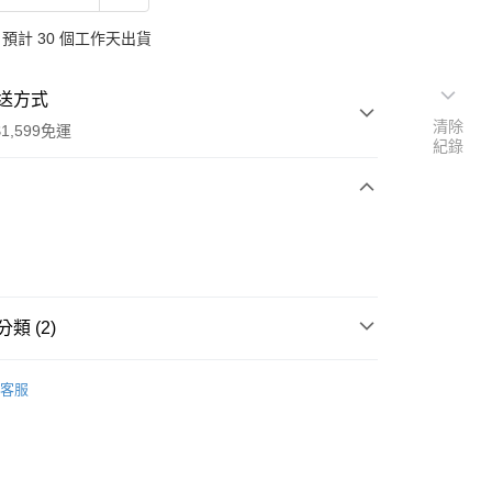
預計 30 個工作天出貨
送方式
清除
1,599免運
紀錄
次付款
付款
類 (2)
哈
客服
行
享後付