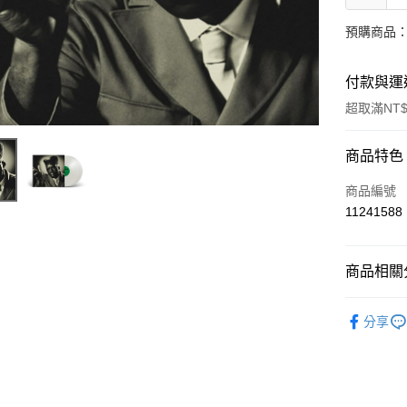
預購商品：
付款與運
超取滿NT$
付款方式
商品特色
信用卡一
商品編號
11241588
超商取貨
LINE Pay
商品相關分
Apple Pay
西洋
嘻
分享
街口支付
西洋
流
悠遊付
AFTEE先