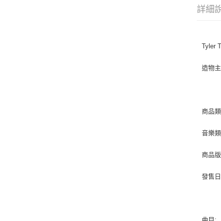
詳細
Tyler 
造物
商品類
音樂類型
商品版
發售日期 
曲目: