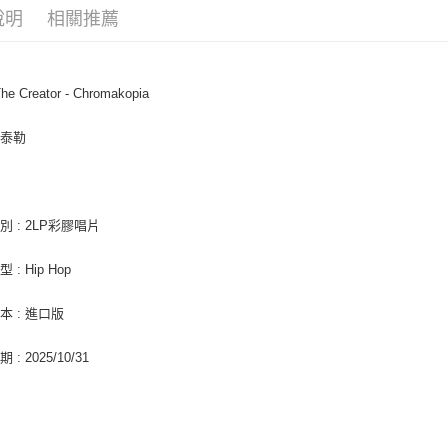
相關說明
說明
相關推薦
【關於「A
ATM付款
AFTEE
便利好安
１．簡單
The Creator - Chromakopia
２．便利
運送方式
３．安心
主泰勒
全家取貨
【「AFT
每筆NT$6
１．於結帳
付」結帳
付款後全
２．訂單
３．收到繳
別 : 2LP彩膠唱片
每筆NT$6
／ATM／
※ 請注意
7-11取貨
 : Hip Hop
絡購買商品
先享後付
每筆NT$6
※ 交易是
本 : 進口版
是否繳費成
付款後7-1
付客戶支
: 2025/10/31
每筆NT$6
【注意事
新竹貨運
１．透過由
交易，需
每筆NT$9
求債權轉