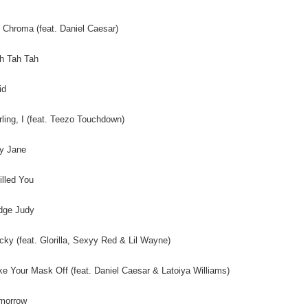
２．關於
宅配 (離島
https://aft
每筆NT$2
. Chroma (feat. Daniel Caesar)
３．未成
「AFTE
付款後門
任。
h Tah Tah
４．使用「
免運費
即時審查
id
結果請求
亞洲國家/
５．嚴禁
形，恩沛
rling, I (feat. Teezo Touchdown)
北美國家/
動。
歐洲國家/
y Jane
illed You
dge Judy
icky (feat. Glorilla, Sexyy Red & Lil Wayne)
ke Your Mask Off (feat. Daniel Caesar & Latoiya Williams)
omorrow