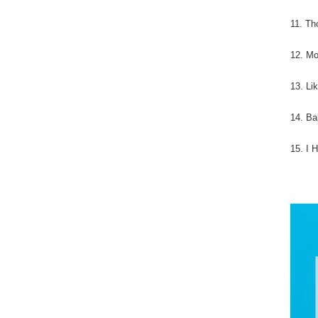
11. Th
12. Mo
13. Li
14. Ba
15. I 