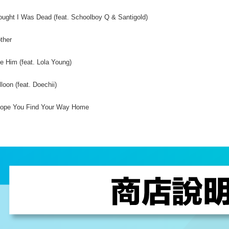
ought I Was Dead (feat. Schoolboy Q & Santigold)
ther
ke Him (feat. Lola Young)
lloon (feat. Doechii)
Hope You Find Your Way Home