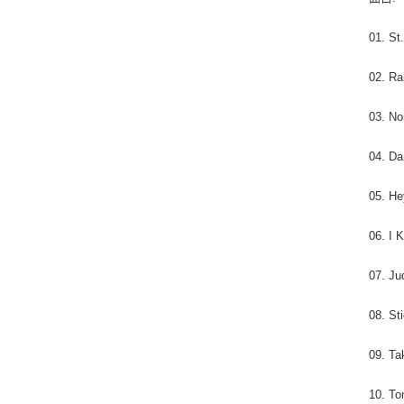
01. St
02. Ra
03. No
04. Da
05. He
06. I K
07. Ju
08. St
09. Ta
10. T