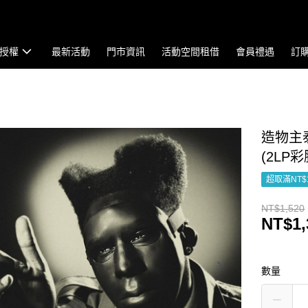
授權
最新活動
門市資訊
活動空間租借
會員禮遇
訂
造物主泰勒 
(2LP
超取滿NT$
NT$1,520
NT$1,
數量