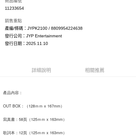
商品編號
超商取貨付款
11233654
LINE Pay
銷售重點
Apple Pay
產編/條碼：JYPK2100 / 8809954224638
發行公司：JYP Entertainment
街口支付
發行日期：2025.11.10
悠遊付
AFTEE先享後付
相關說明
詳細說明
相關推薦
【關於「AFTEE先享後付」】
ATM付款
AFTEE先享後付是「在收到商品之後才付款」的支付方式。 讓您購物簡單
便利好安心！
１．簡單：不需註冊會員、不需綁卡、不需儲值。
產品內容：
運送方式
２．便利：只要手機號碼，簡訊認證，即可結帳。
３．安心：先確認商品／服務後，再付款。
全家取貨付款
OUT BOX：（128ｍｍ x 167mm）
每筆NT$60，滿NT$1,599(含以上)免運費
【「AFTEE先享後付」結帳流程】
寫真書：58頁（125ｍｍ x 163mm）
１．於結帳方式選擇「AFTEE先享後付」後，將跳轉至「AFTEE先享後付」
付款後全家取貨
結帳頁面，進行簡訊認證並確認金額後，即可完成結帳。
２．訂單成立數日內，您將收到繳費通知簡訊。
每筆NT$60，滿NT$1,599(含以上)免運費
歌詞本：12頁（125ｍｍ x 163mm）
３．收到繳費通知簡訊後14天內，點擊此簡訊中的連結，可透過四大超商／