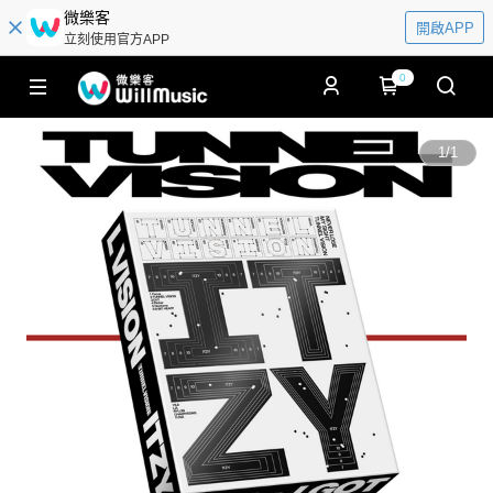
微樂客
開啟APP
立刻使用官方APP
0
1
/
1