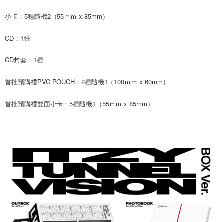
ATM／網路銀行／等多元方式進行付款，方視為交易完成。
7-11取貨付款
小卡：5種隨機2（55ｍｍ x 85mm）
※ 請注意：結帳手續完成當下不需立刻繳費，但若您需要取消訂單，請聯絡
每筆NT$60，滿NT$1,599(含以上)免運費
購買商品的店家。未經商家同意取消之訂單仍視為有效，需透過AFTEE先享
後付繳納相關費用。
CD：1張
付款後7-11取貨
※ 交易是否成功請以「AFTEE先享後付 」之結帳頁面顯示為準，若有關於
是否繳費成功／繳費後需取消欲退款等相關疑問，請聯繫「AFTEE先享後付
每筆NT$60，滿NT$1,599(含以上)免運費
CD封套：1種
客戶支援中心」
https://netprotections.freshdesk.com/support/home
新竹貨運
【注意事項】
首批預購禮PVC POUCH：2種隨機1（100ｍｍ x 60mm）
１．透過由恩沛科技股份有限公司提供之「AFTEE先享後付」服務完成之交
每筆NT$90
易，需依本服務之必要範圍內提供個人資料，並將交易相關給付款項請求債
首批預購禮雙面小卡：5種隨機1（55ｍｍ x 85mm）
權轉讓予恩沛科技股份有限公司。
宅配 (離島)
２．關於個人資料處理事宜，請瀏覽以下網址：
每筆NT$200
https://aftee.tw/terms/#terms3
３．未成年的使用者請事先徵得法定代理人或監護人之同意方可使用
付款後門市自取
「AFTEE先享後付」，若未經同意申辦者引起之損失，本公司不負相關責
任。
免運費
４．使用「AFTEE先享後付」時，將依據個別帳號之用戶狀況，依本公司即
時審查核予不同之上限額度；若仍有額度不足之情形，本公司將視審查結果
亞洲國家/地區配送
查看運費
請求用戶進行身份認證。
５．嚴禁一人註冊多個帳號或使用他人資訊註冊。若發現惡意使用之情形，
北美國家/地區配送
查看運費
恩沛科技股份有限公司將有權停止該用戶之使用額度並採取法律行動。
歐洲國家/地區配送
查看運費