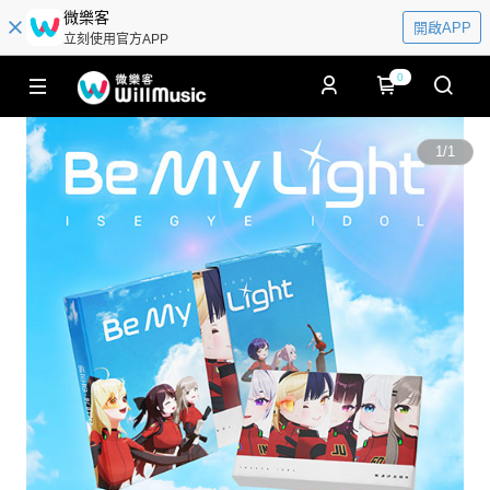
微樂客
開啟APP
立刻使用官方APP
0
1
/
1