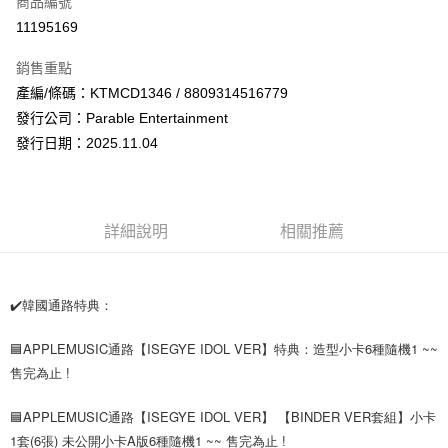
商品編號
超商取貨付款
11195169
LINE Pay
銷售重點
Apple Pay
產編/條碼：KTMCD1346 / 8809314516779
發行公司：Parable Entertainment
街口支付
發行日期：2025.11.04
悠遊付
AFTEE先享後付
相關說明
詳細說明
相關推薦
【關於「AFTEE先享後付」】
ATM付款
AFTEE先享後付是「在收到商品之後才付款」的支付方式。 讓您購物簡單
便利好安心！
１．簡單：不需註冊會員、不需綁卡、不需儲值。
✔️韓國通路特典：
運送方式
２．便利：只要手機號碼，簡訊認證，即可結帳。
３．安心：先確認商品／服務後，再付款。
全家取貨付款
🟦APPLEMUSIC通路【ISEGYE IDOL VER】特典：造型小卡6種隨機1 ~~
每筆NT$60，滿NT$1,599(含以上)免運費
售完為止 !
【「AFTEE先享後付」結帳流程】
１．於結帳方式選擇「AFTEE先享後付」後，將跳轉至「AFTEE先享後付」
付款後全家取貨
結帳頁面，進行簡訊認證並確認金額後，即可完成結帳。
🟦APPLEMUSIC通路【ISEGYE IDOL VER】 【BINDER VER套組】小卡
２．訂單成立數日內，您將收到繳費通知簡訊。
每筆NT$60，滿NT$1,599(含以上)免運費
1套(6張) 未公開小卡A版6種隨機1 ~~ 售完為止 !
３．收到繳費通知簡訊後14天內，點擊此簡訊中的連結，可透過四大超商／