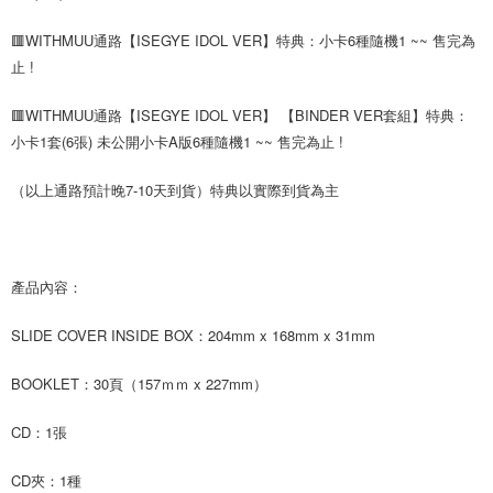
ATM／網路銀行／等多元方式進行付款，方視為交易完成。
7-11取貨付款
※ 請注意：結帳手續完成當下不需立刻繳費，但若您需要取消訂單，請聯絡
🟥WITHMUU通路【ISEGYE IDOL VER】特典：小卡6種隨機1 ~~ 售完為
每筆NT$60，滿NT$1,599(含以上)免運費
購買商品的店家。未經商家同意取消之訂單仍視為有效，需透過AFTEE先享
止 !
後付繳納相關費用。
付款後7-11取貨
※ 交易是否成功請以「AFTEE先享後付 」之結帳頁面顯示為準，若有關於
🟥WITHMUU通路【ISEGYE IDOL VER】 【BINDER VER套組】特典：
是否繳費成功／繳費後需取消欲退款等相關疑問，請聯繫「AFTEE先享後付
每筆NT$60，滿NT$1,599(含以上)免運費
客戶支援中心」
https://netprotections.freshdesk.com/support/home
小卡1套(6張) 未公開小卡A版6種隨機1 ~~ 售完為止 !
新竹貨運
【注意事項】
（以上通路預計晚7-10天到貨）特典以實際到貨為主
１．透過由恩沛科技股份有限公司提供之「AFTEE先享後付」服務完成之交
每筆NT$90
易，需依本服務之必要範圍內提供個人資料，並將交易相關給付款項請求債
權轉讓予恩沛科技股份有限公司。
宅配 (離島)
２．關於個人資料處理事宜，請瀏覽以下網址：
每筆NT$200
https://aftee.tw/terms/#terms3
產品內容：
３．未成年的使用者請事先徵得法定代理人或監護人之同意方可使用
付款後門市自取
「AFTEE先享後付」，若未經同意申辦者引起之損失，本公司不負相關責
SLIDE COVER INSIDE BOX：204mm x 168mm x 31mm
任。
免運費
４．使用「AFTEE先享後付」時，將依據個別帳號之用戶狀況，依本公司即
時審查核予不同之上限額度；若仍有額度不足之情形，本公司將視審查結果
亞洲國家/地區配送
查看運費
BOOKLET：30頁（157ｍｍ x 227mm）
請求用戶進行身份認證。
５．嚴禁一人註冊多個帳號或使用他人資訊註冊。若發現惡意使用之情形，
北美國家/地區配送
查看運費
CD：1張
恩沛科技股份有限公司將有權停止該用戶之使用額度並採取法律行動。
歐洲國家/地區配送
查看運費
CD夾：1種