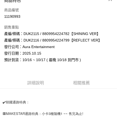
商品特色
信用卡一次付款
商品編號
超商取貨付款
11190993
LINE Pay
銷售重點
Apple Pay
產編/條碼：DUK2115 / 8809954224782【SHINING VER】
產編/條碼：DUK2116 / 8809954224799【REFLECT VER】
街口支付
發行公司：Aura Entertainment
悠遊付
發行日期：2025.10.15
預計到貨：10/16 ~ 10/17 ( 最晚 10/18 到門市 )
AFTEE先享後付
相關說明
【關於「AFTEE先享後付」】
ATM付款
AFTEE先享後付是「在收到商品之後才付款」的支付方式。 讓您購物簡單
詳細說明
相關推薦
便利好安心！
１．簡單：不需註冊會員、不需綁卡、不需儲值。
運送方式
２．便利：只要手機號碼，簡訊認證，即可結帳。
３．安心：先確認商品／服務後，再付款。
全家取貨付款
✔️韓國通路特典：
每筆NT$60，滿NT$1,599(含以上)免運費
【「AFTEE先享後付」結帳流程】
１．於結帳方式選擇「AFTEE先享後付」後，將跳轉至「AFTEE先享後付」
🟥MAKESTAR通路特典：小卡3種隨機1 ~~ 售完為止!
付款後全家取貨
結帳頁面，進行簡訊認證並確認金額後，即可完成結帳。