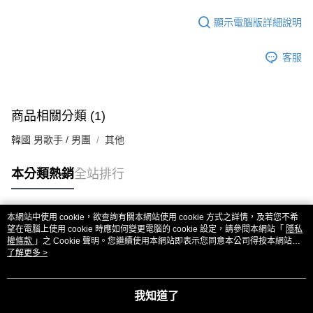
顯示電腦版詳細說明
客服
商品相關分類 (1)
韓國 男歌手 / 男團
其他
本分類熱銷
全站排行
本網站中使用 cookie，欲查詢有關本網站使用 cookie 方式之詳情，及若您不希
熱門標籤
望在電腦上使用 cookie 時應如何變更電腦的 cookie 設定，請參閱本網站「
隱私
權條款
」之 Cookie 聲明。您繼續使用本網站即表示您同意本公司得按本網站使
用條款之 Cookie 聲明使用 cookie。
了解更多 >
我知道了