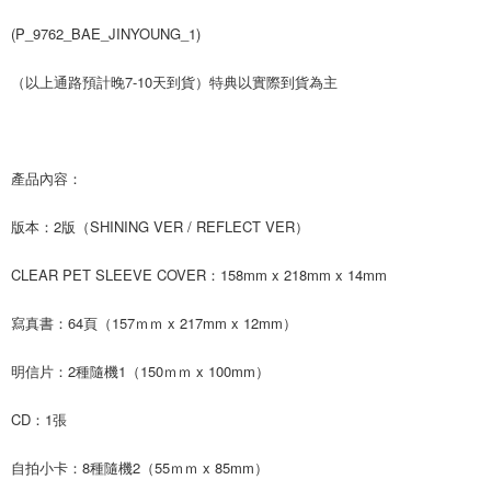
２．訂單成立數日內，您將收到繳費通知簡訊。
每筆NT$60，滿NT$1,599(含以上)免運費
(P_9762_BAE_JINYOUNG_1)
３．收到繳費通知簡訊後14天內，點擊此簡訊中的連結，可透過四大超商／
ATM／網路銀行／等多元方式進行付款，方視為交易完成。
7-11取貨付款
※ 請注意：結帳手續完成當下不需立刻繳費，但若您需要取消訂單，請聯絡
（以上通路預計晚7-10天到貨）特典以實際到貨為主
每筆NT$60，滿NT$1,599(含以上)免運費
購買商品的店家。未經商家同意取消之訂單仍視為有效，需透過AFTEE先享
後付繳納相關費用。
付款後7-11取貨
※ 交易是否成功請以「AFTEE先享後付 」之結帳頁面顯示為準，若有關於
是否繳費成功／繳費後需取消欲退款等相關疑問，請聯繫「AFTEE先享後付
每筆NT$60，滿NT$1,599(含以上)免運費
客戶支援中心」
https://netprotections.freshdesk.com/support/home
產品內容：
新竹貨運
【注意事項】
版本：2版（SHINING VER / REFLECT VER）
１．透過由恩沛科技股份有限公司提供之「AFTEE先享後付」服務完成之交
每筆NT$90
易，需依本服務之必要範圍內提供個人資料，並將交易相關給付款項請求債
CLEAR PET SLEEVE COVER：158mm x 218mm x 14mm
權轉讓予恩沛科技股份有限公司。
宅配 (離島)
２．關於個人資料處理事宜，請瀏覽以下網址：
每筆NT$200
https://aftee.tw/terms/#terms3
寫真書：64頁（157ｍｍ x 217mm x 12mm）
３．未成年的使用者請事先徵得法定代理人或監護人之同意方可使用
付款後門市自取
「AFTEE先享後付」，若未經同意申辦者引起之損失，本公司不負相關責
明信片：2種隨機1（150ｍｍ x 100mm）
任。
免運費
４．使用「AFTEE先享後付」時，將依據個別帳號之用戶狀況，依本公司即
時審查核予不同之上限額度；若仍有額度不足之情形，本公司將視審查結果
亞洲國家/地區配送
查看運費
CD：1張
請求用戶進行身份認證。
５．嚴禁一人註冊多個帳號或使用他人資訊註冊。若發現惡意使用之情形，
北美國家/地區配送
查看運費
自拍小卡：8種隨機2（55ｍｍ x 85mm）
恩沛科技股份有限公司將有權停止該用戶之使用額度並採取法律行動。