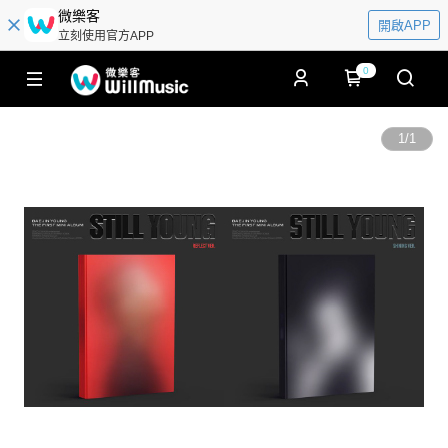
微樂客
開啟APP
立刻使用官方APP
0
1
/
1