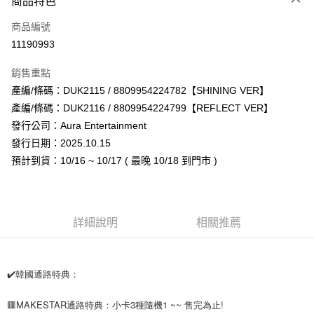
商品特色
信用卡一次付款
商品編號
超商取貨付款
11190993
LINE Pay
銷售重點
Apple Pay
產編/條碼：DUK2115 / 8809954224782【SHINING VER】
產編/條碼：DUK2116 / 8809954224799【REFLECT VER】
街口支付
發行公司：Aura Entertainment
悠遊付
發行日期：2025.10.15
預計到貨：10/16 ~ 10/17 ( 最晚 10/18 到門市 )
AFTEE先享後付
相關說明
【關於「AFTEE先享後付」】
ATM付款
AFTEE先享後付是「在收到商品之後才付款」的支付方式。 讓您購物簡單
詳細說明
相關推薦
便利好安心！
１．簡單：不需註冊會員、不需綁卡、不需儲值。
運送方式
２．便利：只要手機號碼，簡訊認證，即可結帳。
３．安心：先確認商品／服務後，再付款。
全家取貨付款
✔️韓國通路特典：
每筆NT$60，滿NT$1,599(含以上)免運費
【「AFTEE先享後付」結帳流程】
１．於結帳方式選擇「AFTEE先享後付」後，將跳轉至「AFTEE先享後付」
🟥MAKESTAR通路特典：小卡3種隨機1 ~~ 售完為止!
付款後全家取貨
結帳頁面，進行簡訊認證並確認金額後，即可完成結帳。