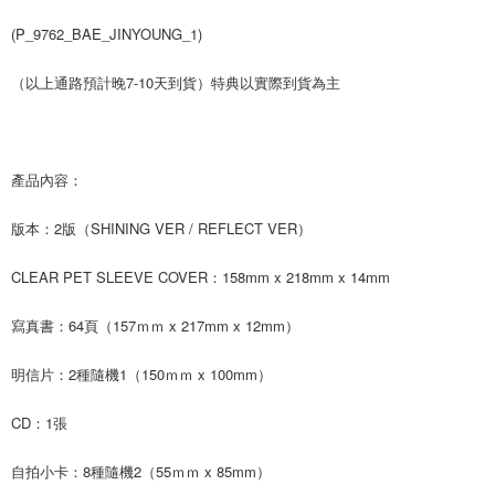
２．訂單成立數日內，您將收到繳費通知簡訊。
每筆NT$60，滿NT$1,599(含以上)免運費
(P_9762_BAE_JINYOUNG_1)
３．收到繳費通知簡訊後14天內，點擊此簡訊中的連結，可透過四大超商／
ATM／網路銀行／等多元方式進行付款，方視為交易完成。
7-11取貨付款
※ 請注意：結帳手續完成當下不需立刻繳費，但若您需要取消訂單，請聯絡
（以上通路預計晚7-10天到貨）特典以實際到貨為主
每筆NT$60，滿NT$1,599(含以上)免運費
購買商品的店家。未經商家同意取消之訂單仍視為有效，需透過AFTEE先享
後付繳納相關費用。
付款後7-11取貨
※ 交易是否成功請以「AFTEE先享後付 」之結帳頁面顯示為準，若有關於
是否繳費成功／繳費後需取消欲退款等相關疑問，請聯繫「AFTEE先享後付
每筆NT$60，滿NT$1,599(含以上)免運費
客戶支援中心」
https://netprotections.freshdesk.com/support/home
產品內容：
新竹貨運
【注意事項】
版本：2版（SHINING VER / REFLECT VER）
１．透過由恩沛科技股份有限公司提供之「AFTEE先享後付」服務完成之交
每筆NT$90
易，需依本服務之必要範圍內提供個人資料，並將交易相關給付款項請求債
CLEAR PET SLEEVE COVER：158mm x 218mm x 14mm
權轉讓予恩沛科技股份有限公司。
宅配 (離島)
２．關於個人資料處理事宜，請瀏覽以下網址：
每筆NT$200
https://aftee.tw/terms/#terms3
寫真書：64頁（157ｍｍ x 217mm x 12mm）
３．未成年的使用者請事先徵得法定代理人或監護人之同意方可使用
付款後門市自取
「AFTEE先享後付」，若未經同意申辦者引起之損失，本公司不負相關責
明信片：2種隨機1（150ｍｍ x 100mm）
任。
免運費
４．使用「AFTEE先享後付」時，將依據個別帳號之用戶狀況，依本公司即
時審查核予不同之上限額度；若仍有額度不足之情形，本公司將視審查結果
亞洲國家/地區配送
查看運費
CD：1張
請求用戶進行身份認證。
５．嚴禁一人註冊多個帳號或使用他人資訊註冊。若發現惡意使用之情形，
北美國家/地區配送
查看運費
自拍小卡：8種隨機2（55ｍｍ x 85mm）
恩沛科技股份有限公司將有權停止該用戶之使用額度並採取法律行動。