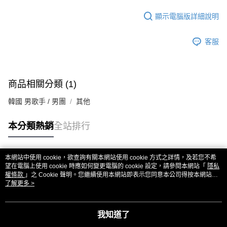
顯示電腦版詳細說明
客服
商品相關分類 (1)
韓國 男歌手 / 男團
其他
本分類熱銷
全站排行
本網站中使用 cookie，欲查詢有關本網站使用 cookie 方式之詳情，及若您不希
熱門標籤
望在電腦上使用 cookie 時應如何變更電腦的 cookie 設定，請參閱本網站「
隱私
權條款
」之 Cookie 聲明。您繼續使用本網站即表示您同意本公司得按本網站使
用條款之 Cookie 聲明使用 cookie。
了解更多 >
我知道了