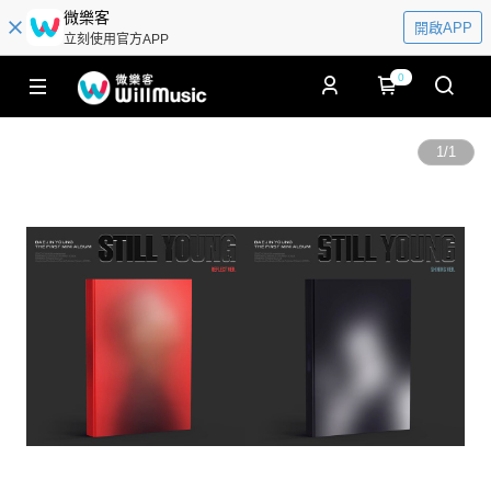
微樂客
開啟APP
立刻使用官方APP
0
1
/
1