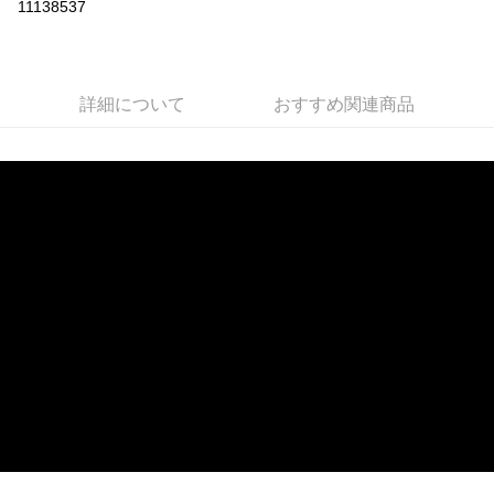
11138537
LINE Pay
Apple Pay
詳細について
おすすめ関連商品
JKOPAY
Easy Wallet
AFTEE代金後払い
説明
一、 AFTEE代金後払いについて
ATM払い
1.お支払い方法でAFTEE代金後払いを選択すると、携帯電話認証ウィンド
ウが表示されます。
2.SMSで認証してお支払い手続を進めてください。
配送方法
3.注文するときのお支払いは不要です。商品はご指定の住所に配送されま
す。
全家取貨付款
4.ご注文が完了すると、携帯に支払い通知のSMSが届きます。アプリ会員
配送毎にNT$60、NT$1,599以上で送料無料
の場合は、AFTEE アプリプッシュ通知が届きます。
5.商品受け取り時のお支払いは不要です。商品を確かめてから、SMSまた
付款後全家取貨
はアプリの通知に従って、4大コンビニ、またはATM/オンラインバンキン
グでお支払いください。
配送毎にNT$60、NT$1,599以上で送料無料
代金納付期限は最短で 14 日以内ですので、ご注意ください。AFTEE アプ
7-11取貨付款