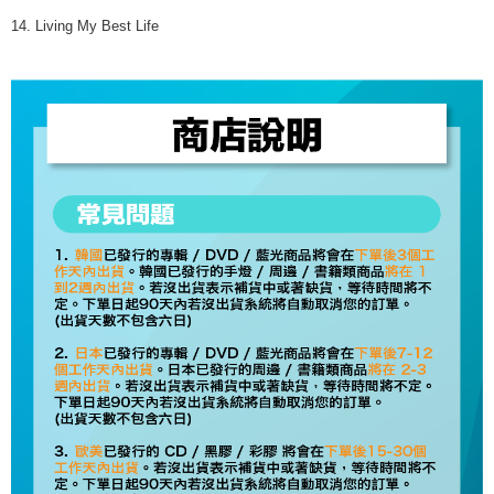
ります。支払い期限を過ぎた場合、その金額に基づいて年利20%の遅延滞
14. Living My Best Life
納金が加算されます。未成年の利用者は、事前に法定代理人または後見人
の同意を得ればAFTEEをご利用いただけます。
個人情報の処理、利用について疑問がある、または関連する法律の権利を
行使したい場合は、ネットプロテクションズ
cs_tw@netprotections.co.jp
にご連絡ください。上記に示した個人情報を、必要な購入注文書とあわせ
てAFTEEにご提供いただく、またはAFTEEにあなたの個人情報の収集、処
理、利用を許可することににご同意いただけない場合は、当サービスを選
択しないでください。