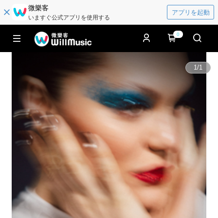
微樂客
アプリを起動
いますぐ公式アプリを使用する
0
1
/
1