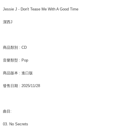
リをダウンロードして AFTEE 会員になるとお支払い期限を最長 45 日以内
配送毎にNT$60、NT$1,599以上で送料無料
まで延長できます。
Jessie J - Don't Tease Me With A Good Time
付款後7-11取貨
お支払期限は、ショップが請求した期日と、AFTEEで延長できる日数をも
潔西J
とに計算されます。AFTEEで注文すると、商品を受け取るまで支払い期限
配送毎にNT$60、NT$1,599以上で送料無料
を延長できますが、商品を期限内に受け取れない場合があります（例：予
約商品や商品到着日が比較的遅い商品）。そのため、商品到着の有無に関
新竹貨運
わらず、AFTEEで指定された期限内にお支払いください。
配送毎にNT$90
商品類別 : CD
二、支払い限度額
宅配 (離島)
1.初回 AFTEEを ご利用の際に、認証結果及び当社の審査の結果に基づ
音樂類型 : Pop
き、限度額が設定されます。
配送毎にNT$200
2.決済金額は最低NT$20です。
3.現在、台湾の会員のみご利用いただけます。
商品版本 : 進口版
付款後門市自取
三、利用規約「AFTEE代金後払い」（以下当サービスという）はネットプ
送料無料
發售日期 : 2025/11/28
ロテクションズ（以下 AFTEE という）が提供し、AFTEEが代金を徴収し
ます。当サービスご利用の際に提供しなければならない個人情報（注文者
亞洲國家/地區配送
送料を確認
の氏名、電話番号、受取人の氏名、電話番号、受取人住所を含むがこれに
限らない）は、AFTEEに渡され当サービスで必要な範囲内で利用されま
北美國家/地區配送
送料を確認
す。AFTEEの個人情報の収集、処理、利用について、詳細はAFTEE公式ホ
曲目:
ームページの『個人情報の収集、処理及び利用に関する声明』をご参照く
歐洲國家/地區配送
送料を確認
ださい（
https://aftee.tw/privacypolicy/
）。
03. No Secrets
AFTEEの初回ご利用の際に、審査を通過すれば、最高額がNT$10,000にな