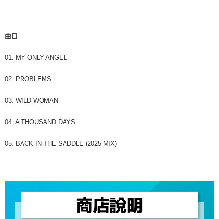
7-11取貨付款
※ 請注意：結帳手續完成當下不需立刻繳費，但若您需要取消訂單，請聯絡
每筆NT$60，滿NT$1,599(含以上)免運費
購買商品的店家。未經商家同意取消之訂單仍視為有效，需透過AFTEE先享
後付繳納相關費用。
付款後7-11取貨
※ 交易是否成功請以「AFTEE先享後付 」之結帳頁面顯示為準，若有關於
曲目:
是否繳費成功／繳費後需取消欲退款等相關疑問，請聯繫「AFTEE先享後付
每筆NT$60，滿NT$1,599(含以上)免運費
客戶支援中心」
https://netprotections.freshdesk.com/support/home
01. MY ONLY ANGEL
新竹貨運
【注意事項】
１．透過由恩沛科技股份有限公司提供之「AFTEE先享後付」服務完成之交
每筆NT$90
02. PROBLEMS
易，需依本服務之必要範圍內提供個人資料，並將交易相關給付款項請求債
權轉讓予恩沛科技股份有限公司。
宅配 (離島)
03. WILD WOMAN
２．關於個人資料處理事宜，請瀏覽以下網址：
每筆NT$200
https://aftee.tw/terms/#terms3
３．未成年的使用者請事先徵得法定代理人或監護人之同意方可使用
04. A THOUSAND DAYS
付款後門市自取
「AFTEE先享後付」，若未經同意申辦者引起之損失，本公司不負相關責
任。
免運費
05. BACK IN THE SADDLE (2025 MIX)
４．使用「AFTEE先享後付」時，將依據個別帳號之用戶狀況，依本公司即
時審查核予不同之上限額度；若仍有額度不足之情形，本公司將視審查結果
亞洲國家/地區配送
查看運費
請求用戶進行身份認證。
５．嚴禁一人註冊多個帳號或使用他人資訊註冊。若發現惡意使用之情形，
北美國家/地區配送
查看運費
恩沛科技股份有限公司將有權停止該用戶之使用額度並採取法律行動。
歐洲國家/地區配送
查看運費