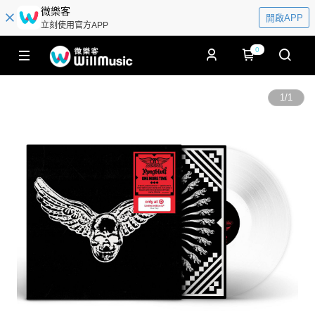
微樂客
開啟APP
立刻使用官方APP
0
1
/
1