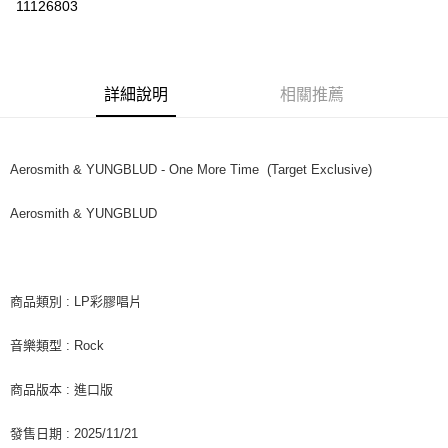
11126803
LINE Pay
Apple Pay
詳細說明
相關推薦
街口支付
悠遊付
Aerosmith & YUNGBLUD - One More Time (Target Exclusive)
AFTEE先享後付
相關說明
Aerosmith & YUNGBLUD
【關於「AFTEE先享後付」】
ATM付款
AFTEE先享後付是「在收到商品之後才付款」的支付方式。 讓您購物簡單
便利好安心！
１．簡單：不需註冊會員、不需綁卡、不需儲值。
運送方式
２．便利：只要手機號碼，簡訊認證，即可結帳。
商品類別 : LP彩膠唱片
３．安心：先確認商品／服務後，再付款。
全家取貨付款
音樂類型 : Rock
每筆NT$60，滿NT$1,599(含以上)免運費
【「AFTEE先享後付」結帳流程】
１．於結帳方式選擇「AFTEE先享後付」後，將跳轉至「AFTEE先享後付」
付款後全家取貨
結帳頁面，進行簡訊認證並確認金額後，即可完成結帳。
商品版本 : 進口版
２．訂單成立數日內，您將收到繳費通知簡訊。
每筆NT$60，滿NT$1,599(含以上)免運費
３．收到繳費通知簡訊後14天內，點擊此簡訊中的連結，可透過四大超商／
發售日期 : 2025/11/21
ATM／網路銀行／等多元方式進行付款，方視為交易完成。