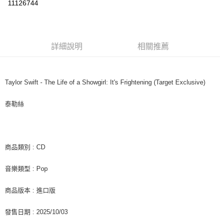
11126744
LINE Pay
Apple Pay
詳細說明
相關推薦
街口支付
悠遊付
Taylor Swift - The Life of a Showgirl: It's Frightening (Target Exclusive)
AFTEE先享後付
相關說明
泰勒絲
【關於「AFTEE先享後付」】
ATM付款
AFTEE先享後付是「在收到商品之後才付款」的支付方式。 讓您購物簡單
便利好安心！
１．簡單：不需註冊會員、不需綁卡、不需儲值。
運送方式
２．便利：只要手機號碼，簡訊認證，即可結帳。
商品類別 : CD
３．安心：先確認商品／服務後，再付款。
全家取貨付款
音樂類型 : Pop
每筆NT$60，滿NT$1,599(含以上)免運費
【「AFTEE先享後付」結帳流程】
１．於結帳方式選擇「AFTEE先享後付」後，將跳轉至「AFTEE先享後付」
付款後全家取貨
商品版本 : 進口版
結帳頁面，進行簡訊認證並確認金額後，即可完成結帳。
２．訂單成立數日內，您將收到繳費通知簡訊。
每筆NT$60，滿NT$1,599(含以上)免運費
３．收到繳費通知簡訊後14天內，點擊此簡訊中的連結，可透過四大超商／
發售日期 : 2025/10/03
ATM／網路銀行／等多元方式進行付款，方視為交易完成。