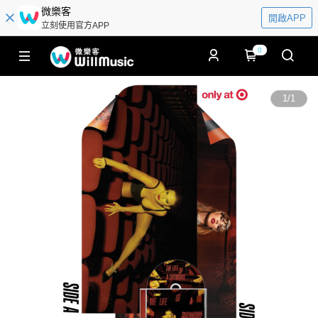
微樂客
開啟APP
立刻使用官方APP
0
1
/
1