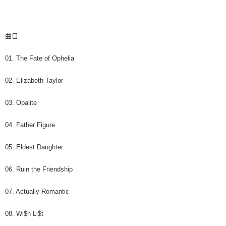
7-11取貨付款
※ 請注意：結帳手續完成當下不需立刻繳費，但若您需要取消訂單，請聯絡
每筆NT$60，滿NT$1,599(含以上)免運費
購買商品的店家。未經商家同意取消之訂單仍視為有效，需透過AFTEE先享
後付繳納相關費用。
付款後7-11取貨
※ 交易是否成功請以「AFTEE先享後付 」之結帳頁面顯示為準，若有關於
曲目:
是否繳費成功／繳費後需取消欲退款等相關疑問，請聯繫「AFTEE先享後付
每筆NT$60，滿NT$1,599(含以上)免運費
客戶支援中心」
https://netprotections.freshdesk.com/support/home
01. The Fate of Ophelia
新竹貨運
【注意事項】
１．透過由恩沛科技股份有限公司提供之「AFTEE先享後付」服務完成之交
每筆NT$90
02. Elizabeth Taylor
易，需依本服務之必要範圍內提供個人資料，並將交易相關給付款項請求債
權轉讓予恩沛科技股份有限公司。
宅配 (離島)
03. Opalite
２．關於個人資料處理事宜，請瀏覽以下網址：
每筆NT$200
https://aftee.tw/terms/#terms3
３．未成年的使用者請事先徵得法定代理人或監護人之同意方可使用
04. Father Figure
付款後門市自取
「AFTEE先享後付」，若未經同意申辦者引起之損失，本公司不負相關責
任。
免運費
05. Eldest Daughter
４．使用「AFTEE先享後付」時，將依據個別帳號之用戶狀況，依本公司即
時審查核予不同之上限額度；若仍有額度不足之情形，本公司將視審查結果
亞洲國家/地區配送
查看運費
06. Ruin the Friendship
請求用戶進行身份認證。
５．嚴禁一人註冊多個帳號或使用他人資訊註冊。若發現惡意使用之情形，
北美國家/地區配送
查看運費
恩沛科技股份有限公司將有權停止該用戶之使用額度並採取法律行動。
07. Actually Romantic
歐洲國家/地區配送
查看運費
08. Wi$h Li$t