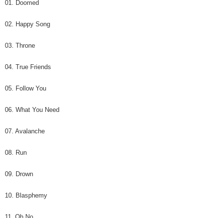
01. Doomed
02. Happy Song
03. Throne
04. True Friends
05. Follow You
06. What You Need
07. Avalanche
08. Run
09. Drown
10. Blasphemy
11. Oh No