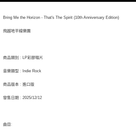
３．收到繳費通知簡訊後14天內，點擊此簡訊中的連結，可透過四大超商／
ATM／網路銀行／等多元方式進行付款，方視為交易完成。
7-11取貨付款
※ 請注意：結帳手續完成當下不需立刻繳費，但若您需要取消訂單，請聯絡
每筆NT$60，滿NT$1,599(含以上)免運費
購買商品的店家。未經商家同意取消之訂單仍視為有效，需透過AFTEE先享
Bring Me the Horizon - That's The Spirit (10th Anniversary Edition)
後付繳納相關費用。
付款後7-11取貨
※ 交易是否成功請以「AFTEE先享後付 」之結帳頁面顯示為準，若有關於
飛越地平線樂團
是否繳費成功／繳費後需取消欲退款等相關疑問，請聯繫「AFTEE先享後付
每筆NT$60，滿NT$1,599(含以上)免運費
客戶支援中心」
https://netprotections.freshdesk.com/support/home
新竹貨運
【注意事項】
１．透過由恩沛科技股份有限公司提供之「AFTEE先享後付」服務完成之交
每筆NT$90
商品類別 : LP彩膠唱片
易，需依本服務之必要範圍內提供個人資料，並將交易相關給付款項請求債
權轉讓予恩沛科技股份有限公司。
宅配 (離島)
音樂類型 : Indie Rock
２．關於個人資料處理事宜，請瀏覽以下網址：
每筆NT$200
https://aftee.tw/terms/#terms3
３．未成年的使用者請事先徵得法定代理人或監護人之同意方可使用
商品版本 : 進口版
付款後門市自取
「AFTEE先享後付」，若未經同意申辦者引起之損失，本公司不負相關責
任。
免運費
發售日期 : 2025/12/12
４．使用「AFTEE先享後付」時，將依據個別帳號之用戶狀況，依本公司即
時審查核予不同之上限額度；若仍有額度不足之情形，本公司將視審查結果
亞洲國家/地區配送
查看運費
請求用戶進行身份認證。
５．嚴禁一人註冊多個帳號或使用他人資訊註冊。若發現惡意使用之情形，
北美國家/地區配送
查看運費
恩沛科技股份有限公司將有權停止該用戶之使用額度並採取法律行動。
曲目:
歐洲國家/地區配送
查看運費