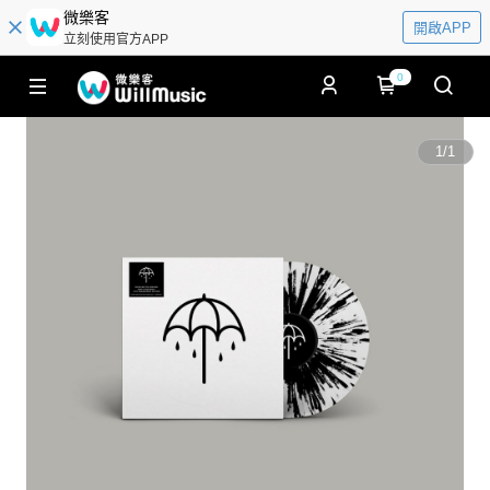
微樂客
開啟APP
立刻使用官方APP
0
1
/
1