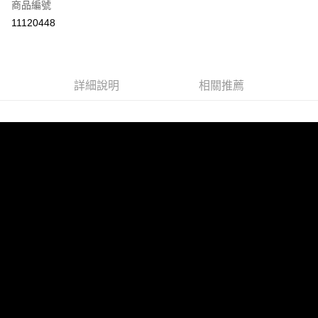
商品編號
超商取貨付款
11120448
LINE Pay
Apple Pay
詳細說明
相關推薦
街口支付
悠遊付
AFTEE先享後付
相關說明
【關於「AFTEE先享後付」】
ATM付款
AFTEE先享後付是「在收到商品之後才付款」的支付方式。 讓您購物簡單
便利好安心！
１．簡單：不需註冊會員、不需綁卡、不需儲值。
運送方式
２．便利：只要手機號碼，簡訊認證，即可結帳。
３．安心：先確認商品／服務後，再付款。
全家取貨付款
每筆NT$60，滿NT$1,599(含以上)免運費
【「AFTEE先享後付」結帳流程】
１．於結帳方式選擇「AFTEE先享後付」後，將跳轉至「AFTEE先享後付」
付款後全家取貨
結帳頁面，進行簡訊認證並確認金額後，即可完成結帳。
２．訂單成立數日內，您將收到繳費通知簡訊。
每筆NT$60，滿NT$1,599(含以上)免運費