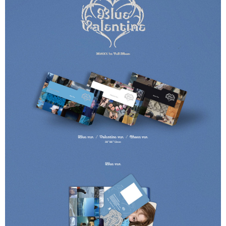
AFTEEの初回ご利用の際に、審査を通過すれば、最高額がNT$10,000にな
ります。支払い期限を過ぎた場合、その金額に基づいて年利20%の遅延滞
納金が加算されます。未成年の利用者は、事前に法定代理人または後見人
の同意を得ればAFTEEをご利用いただけます。
個人情報の処理、利用について疑問がある、または関連する法律の権利を
行使したい場合は、ネットプロテクションズ
cs_tw@netprotections.co.jp
にご連絡ください。上記に示した個人情報を、必要な購入注文書とあわせ
てAFTEEにご提供いただく、またはAFTEEにあなたの個人情報の収集、処
理、利用を許可することににご同意いただけない場合は、当サービスを選
択しないでください。