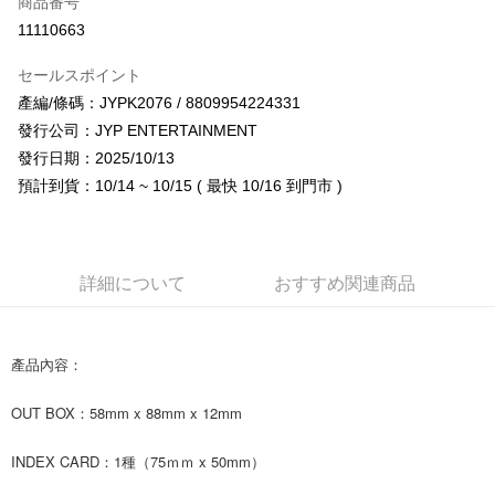
商品番号
コンビニ店頭代金引換
11110663
LINE Pay
セールスポイント
Apple Pay
產編/條碼：JYPK2076 / 8809954224331
發行公司：JYP ENTERTAINMENT
JKOPAY
發行日期：2025/10/13
Easy Wallet
預計到貨：10/14 ~ 10/15 ( 最快 10/16 到門市 )
AFTEE代金後払い
説明
一、 AFTEE代金後払いについて
詳細について
おすすめ関連商品
ATM払い
1.お支払い方法でAFTEE代金後払いを選択すると、携帯電話認証ウィンド
ウが表示されます。
2.SMSで認証してお支払い手続を進めてください。
配送方法
3.注文するときのお支払いは不要です。商品はご指定の住所に配送されま
產品內容：
す。
全家取貨付款
4.ご注文が完了すると、携帯に支払い通知のSMSが届きます。アプリ会員
配送毎にNT$60、NT$1,599以上で送料無料
の場合は、AFTEE アプリプッシュ通知が届きます。
OUT BOX：58mm x 88mm x 12mm
5.商品受け取り時のお支払いは不要です。商品を確かめてから、SMSまた
付款後全家取貨
はアプリの通知に従って、4大コンビニ、またはATM/オンラインバンキン
INDEX CARD：1種（75ｍｍ x 50mm）
グでお支払いください。
配送毎にNT$60、NT$1,599以上で送料無料