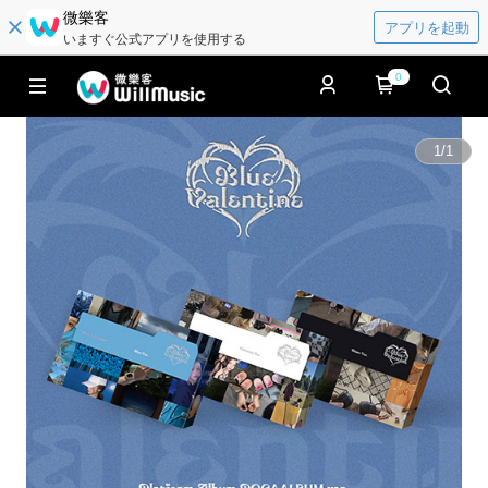
微樂客
アプリを起動
いますぐ公式アプリを使用する
0
1
/
1