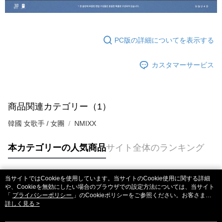
PC版の詳細についてを表示する
カスタマーサービス
商品関連カテゴリー（1）
韓國 女歌手 / 女團
NMIXX
本カテゴリーの人気商品
サイト全体のランキング
当サイトではCookieを使用しています。当サイトのCookie使用に関する詳細
人気タグ
や、Cookieを無効にしたい場合のブラウザでの設定方法については、当サイト
「
プライバシーポリシー
」のCookieポリシーをご参照ください。お客さま
が、当サイトを引き続き使用される場合、当社がサイト利用規約のCookieポリ
詳しく見る >
シーに基づいてCookieを使用することに同意したものとみなします。