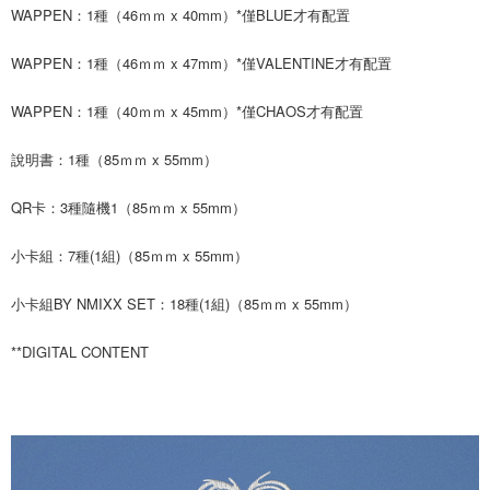
WAPPEN：1種（46ｍｍ x 40mm）*僅BLUE才有配置
代金納付期限は最短で 14 日以内ですので、ご注意ください。AFTEE アプ
7-11取貨付款
リをダウンロードして AFTEE 会員になるとお支払い期限を最長 45 日以内
配送毎にNT$60、NT$1,599以上で送料無料
まで延長できます。
WAPPEN：1種（46ｍｍ x 47mm）*僅VALENTINE才有配置
付款後7-11取貨
お支払期限は、ショップが請求した期日と、AFTEEで延長できる日数をも
WAPPEN：1種（40ｍｍ x 45mm）*僅CHAOS才有配置
とに計算されます。AFTEEで注文すると、商品を受け取るまで支払い期限
配送毎にNT$60、NT$1,599以上で送料無料
を延長できますが、商品を期限内に受け取れない場合があります（例：予
約商品や商品到着日が比較的遅い商品）。そのため、商品到着の有無に関
說明書：1種（85ｍｍ x 55mm）
新竹貨運
わらず、AFTEEで指定された期限内にお支払いください。
配送毎にNT$90
QR卡：3種隨機1（85ｍｍ x 55mm）
二、支払い限度額
宅配 (離島)
1.初回 AFTEEを ご利用の際に、認証結果及び当社の審査の結果に基づ
き、限度額が設定されます。
小卡組：7種(1組)（85ｍｍ x 55mm）
配送毎にNT$200
2.決済金額は最低NT$20です。
3.現在、台湾の会員のみご利用いただけます。
付款後門市自取
小卡組BY NMIXX SET：18種(1組)（85ｍｍ x 55mm）
三、利用規約「AFTEE代金後払い」（以下当サービスという）はネットプ
送料無料
ロテクションズ（以下 AFTEE という）が提供し、AFTEEが代金を徴収し
**DIGITAL CONTENT
ます。当サービスご利用の際に提供しなければならない個人情報（注文者
亞洲國家/地區配送
送料を確認
の氏名、電話番号、受取人の氏名、電話番号、受取人住所を含むがこれに
限らない）は、AFTEEに渡され当サービスで必要な範囲内で利用されま
北美國家/地區配送
送料を確認
す。AFTEEの個人情報の収集、処理、利用について、詳細はAFTEE公式ホ
ームページの『個人情報の収集、処理及び利用に関する声明』をご参照く
歐洲國家/地區配送
送料を確認
ださい（
https://aftee.tw/privacypolicy/
）。