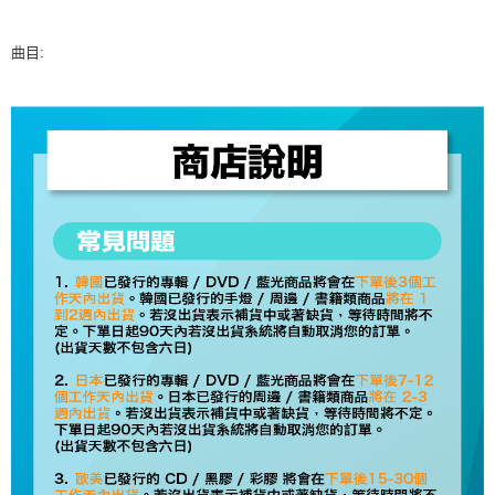
每筆NT$60，滿NT$1,599(含以上)免運費
購買商品的店家。未經商家同意取消之訂單仍視為有效，需透過AFTEE先享
後付繳納相關費用。
付款後7-11取貨
※ 交易是否成功請以「AFTEE先享後付 」之結帳頁面顯示為準，若有關於
曲目:
是否繳費成功／繳費後需取消欲退款等相關疑問，請聯繫「AFTEE先享後付
每筆NT$60，滿NT$1,599(含以上)免運費
客戶支援中心」
https://netprotections.freshdesk.com/support/home
新竹貨運
【注意事項】
１．透過由恩沛科技股份有限公司提供之「AFTEE先享後付」服務完成之交
每筆NT$90
易，需依本服務之必要範圍內提供個人資料，並將交易相關給付款項請求債
權轉讓予恩沛科技股份有限公司。
宅配 (離島)
２．關於個人資料處理事宜，請瀏覽以下網址：
每筆NT$200
https://aftee.tw/terms/#terms3
３．未成年的使用者請事先徵得法定代理人或監護人之同意方可使用
付款後門市自取
「AFTEE先享後付」，若未經同意申辦者引起之損失，本公司不負相關責
任。
免運費
４．使用「AFTEE先享後付」時，將依據個別帳號之用戶狀況，依本公司即
時審查核予不同之上限額度；若仍有額度不足之情形，本公司將視審查結果
亞洲國家/地區配送
查看運費
請求用戶進行身份認證。
５．嚴禁一人註冊多個帳號或使用他人資訊註冊。若發現惡意使用之情形，
北美國家/地區配送
查看運費
恩沛科技股份有限公司將有權停止該用戶之使用額度並採取法律行動。
歐洲國家/地區配送
查看運費