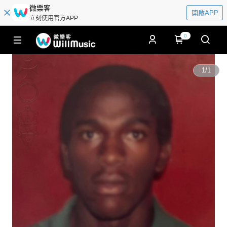
微樂客
開啟APP
立刻使用官方APP
0
1
/
1