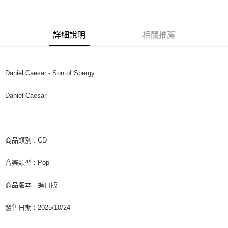
LINE Pay
Apple Pay
詳細說明
相關推薦
街口支付
悠遊付
Daniel Caesar - Son of Spergy
AFTEE先享後付
相關說明
Daniel Caesar
【關於「AFTEE先享後付」】
ATM付款
AFTEE先享後付是「在收到商品之後才付款」的支付方式。 讓您購物簡單
便利好安心！
１．簡單：不需註冊會員、不需綁卡、不需儲值。
運送方式
２．便利：只要手機號碼，簡訊認證，即可結帳。
商品類別 : CD
３．安心：先確認商品／服務後，再付款。
全家取貨付款
音樂類型 : Pop
每筆NT$60，滿NT$1,599(含以上)免運費
【「AFTEE先享後付」結帳流程】
１．於結帳方式選擇「AFTEE先享後付」後，將跳轉至「AFTEE先享後付」
付款後全家取貨
結帳頁面，進行簡訊認證並確認金額後，即可完成結帳。
商品版本 : 進口版
２．訂單成立數日內，您將收到繳費通知簡訊。
每筆NT$60，滿NT$1,599(含以上)免運費
３．收到繳費通知簡訊後14天內，點擊此簡訊中的連結，可透過四大超商／
發售日期 : 2025/10/24
ATM／網路銀行／等多元方式進行付款，方視為交易完成。
7-11取貨付款
※ 請注意：結帳手續完成當下不需立刻繳費，但若您需要取消訂單，請聯絡