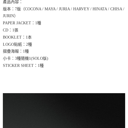
產品內容：
※ 請注意：結帳手續完成當下不需立刻繳費，但若您需要取消訂單，請聯絡
每筆NT$60，滿NT$1,599(含以上)免運費
購買商品的店家。未經商家同意取消之訂單仍視為有效，需透過AFTEE先享
版本：
7
版（
COCONA / MAYA / JURIA / HARVEY / HINATA / CHISA /
後付繳納相關費用。
JURIN
）
付款後7-11取貨
※ 交易是否成功請以「AFTEE先享後付 」之結帳頁面顯示為準，若有關於
是否繳費成功／繳費後需取消欲退款等相關疑問，請聯繫「AFTEE先享後付
：
1
種
PAPER JACKET
每筆NT$60，滿NT$1,599(含以上)免運費
客戶支援中心」
https://netprotections.freshdesk.com/support/home
：
1
張
CD
新竹貨運
：
1
本
BOOKLET
【注意事項】
１．透過由恩沛科技股份有限公司提供之「AFTEE先享後付」服務完成之交
每筆NT$90
貼紙：
2
種
LOGO
易，需依本服務之必要範圍內提供個人資料，並將交易相關給付款項請求債
摺疊海報：
1
種
權轉讓予恩沛科技股份有限公司。
宅配 (離島)
小卡：
3
種隨機
２．關於個人資料處理事宜，請瀏覽以下網址：
1(SOLO版)
每筆NT$200
https://aftee.tw/terms/#terms3
：
1
種
STICKER SHEET
３．未成年的使用者請事先徵得法定代理人或監護人之同意方可使用
付款後門市自取
「AFTEE先享後付」，若未經同意申辦者引起之損失，本公司不負相關責
任。
免運費
４．使用「AFTEE先享後付」時，將依據個別帳號之用戶狀況，依本公司即
時審查核予不同之上限額度；若仍有額度不足之情形，本公司將視審查結果
亞洲國家/地區配送
查看運費
請求用戶進行身份認證。
５．嚴禁一人註冊多個帳號或使用他人資訊註冊。若發現惡意使用之情形，
北美國家/地區配送
查看運費
恩沛科技股份有限公司將有權停止該用戶之使用額度並採取法律行動。
歐洲國家/地區配送
查看運費