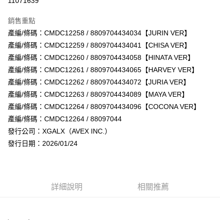
11071639
LINE Pay
銷售重點
Apple Pay
產編/條碼：CMDC12258 / 8809704434034【JURIN VER】
產編/條碼：CMDC12259 / 8809704434041【CHISA VER】
街口支付
產編/條碼：CMDC12260 / 8809704434058【HINATA VER】
悠遊付
產編/條碼：CMDC12261 / 8809704434065【HARVEY VER】
產編/條碼：CMDC12262 / 8809704434072【JURIA VER】
AFTEE先享後付
產編/條碼：CMDC12263 / 8809704434089【MAYA VER】
相關說明
產編/條碼：CMDC12264 / 8809704434096【COCONA VER】
【關於「AFTEE先享後付」】
ATM付款
AFTEE先享後付是「在收到商品之後才付款」的支付方式。 讓您購物簡單
產編/條碼：CMDC12264 / 88097044
便利好安心！
發行公司：XGALX（AVEX INC.）
１．簡單：不需註冊會員、不需綁卡、不需儲值。
運送方式
發行日期：2026/01/24
２．便利：只要手機號碼，簡訊認證，即可結帳。
３．安心：先確認商品／服務後，再付款。
全家取貨付款
每筆NT$60，滿NT$1,599(含以上)免運費
【「AFTEE先享後付」結帳流程】
１．於結帳方式選擇「AFTEE先享後付」後，將跳轉至「AFTEE先享後付」
詳細說明
相關推薦
付款後全家取貨
結帳頁面，進行簡訊認證並確認金額後，即可完成結帳。
２．訂單成立數日內，您將收到繳費通知簡訊。
每筆NT$60，滿NT$1,599(含以上)免運費
３．收到繳費通知簡訊後14天內，點擊此簡訊中的連結，可透過四大超商／
ATM／網路銀行／等多元方式進行付款，方視為交易完成。
7-11取貨付款