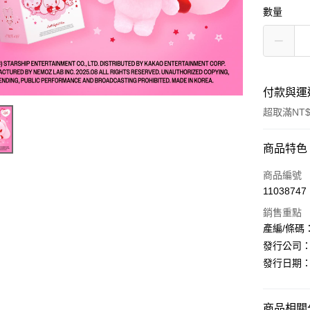
數量
付款與運
超取滿NT$
付款方式
商品特色
信用卡一
商品編號
11038747
超商取貨
銷售重點
LINE Pay
產編/條碼：L2
發行公司：ST
Apple Pay
發行日期：20
街口支付
悠遊付
商品相關分