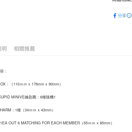
AFTEE先
韓國 女歌手
相關說明
分享
【關於「A
ATM付款
AFTEE
便利好安
１．簡單
２．便利
運送方式
３．安心
說明
相關推薦
全家取貨
【「AFT
每筆NT$6
１．於結帳
付」結帳
內容：
付款後全
２．訂單
３．收到繳
每筆NT$6
BOX：（110ｍｍ x 176mm x 90mm）
／ATM／
※ 請注意
7-11取貨
絡購買商品
 CUPID MINIVE鑰匙圈：6種隨機1
先享後付
每筆NT$6
※ 交易是
CHARM：1種（34ｍｍ x 43mm）
是否繳費成
付款後7-1
付客戶支
每筆NT$6
EA OUT 6 MATCHING FOR EACH MEMBER（55ｍｍ x 85mm）
【注意事
新竹貨運
１．透過由