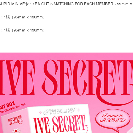
 CUPID MINIVE卡：1EA OUT 6 MATCHING FOR EACH MEMBER（55ｍｍ 
交易，需
每筆NT$9
求債權轉
２．關於
：1張（95ｍｍ x 130mm）
宅配 (離島
https://aft
每筆NT$2
３．未成
：1張（95ｍｍ x 130mm）
「AFTE
付款後門
任。
４．使用「
免運費
即時審查
結果請求
亞洲國家/
５．嚴禁
形，恩沛
北美國家/
動。
歐洲國家/