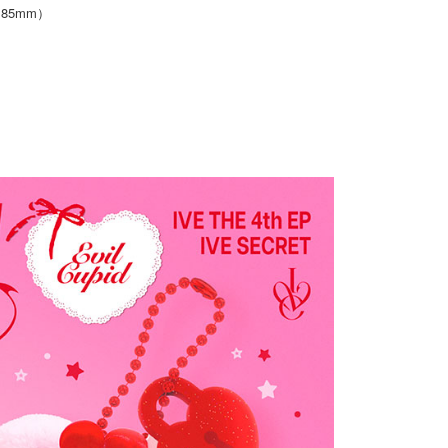
x 85mm）
依本服務之必要範圍內提供個人資料，並將交易相關給付款項請
0
讓予恩沛科技股份有限公司。
個人資料處理事宜，請瀏覽以下網址：
)
ee.tw/terms/#terms3
00
年的使用者請事先徵得法定代理人或監護人之同意方可使用
E先享後付」，若未經同意申辦者引起之損失，本公司不負相關責
市自取
AFTEE先享後付」時，將依據個別帳號之用戶狀況，依本公司
核予不同之上限額度；若仍有額度不足之情形，本公司將視審查
用戶進行身份認證。
地區配送
查看運費
一人註冊多個帳號或使用他人資訊註冊。若發現惡意使用之情
科技股份有限公司將有權停止該用戶之使用額度並採取法律行
地區配送
查看運費
地區配送
查看運費