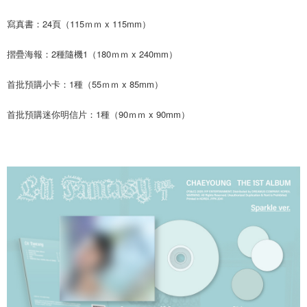
ATM／網路銀行／等多元方式進行付款，方視為交易完成。
7-11取貨付款
寫真書：24頁（115ｍｍ x 115mm）
※ 請注意：結帳手續完成當下不需立刻繳費，但若您需要取消訂單，請聯絡
每筆NT$60，滿NT$1,599(含以上)免運費
購買商品的店家。未經商家同意取消之訂單仍視為有效，需透過AFTEE先享
後付繳納相關費用。
摺疊海報：2種隨機1（180ｍｍ x 240mm）
付款後7-11取貨
※ 交易是否成功請以「AFTEE先享後付 」之結帳頁面顯示為準，若有關於
是否繳費成功／繳費後需取消欲退款等相關疑問，請聯繫「AFTEE先享後付
每筆NT$60，滿NT$1,599(含以上)免運費
首批預購小卡：1種（55ｍｍ x 85mm）
客戶支援中心」
https://netprotections.freshdesk.com/support/home
新竹貨運
【注意事項】
首批預購迷你明信片：1種（90ｍｍ x 90mm）
１．透過由恩沛科技股份有限公司提供之「AFTEE先享後付」服務完成之交
每筆NT$90
易，需依本服務之必要範圍內提供個人資料，並將交易相關給付款項請求債
權轉讓予恩沛科技股份有限公司。
宅配 (離島)
２．關於個人資料處理事宜，請瀏覽以下網址：
每筆NT$200
https://aftee.tw/terms/#terms3
３．未成年的使用者請事先徵得法定代理人或監護人之同意方可使用
付款後門市自取
「AFTEE先享後付」，若未經同意申辦者引起之損失，本公司不負相關責
任。
免運費
４．使用「AFTEE先享後付」時，將依據個別帳號之用戶狀況，依本公司即
時審查核予不同之上限額度；若仍有額度不足之情形，本公司將視審查結果
亞洲國家/地區配送
查看運費
請求用戶進行身份認證。
５．嚴禁一人註冊多個帳號或使用他人資訊註冊。若發現惡意使用之情形，
北美國家/地區配送
查看運費
恩沛科技股份有限公司將有權停止該用戶之使用額度並採取法律行動。
歐洲國家/地區配送
查看運費