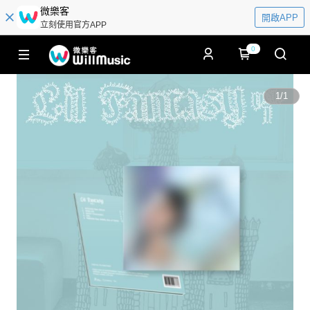
微樂客
開啟APP
立刻使用官方APP
0
1
/
1