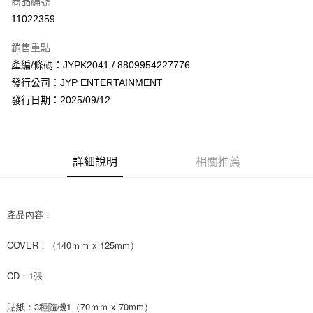
商品編號
超商取貨付款
11022359
LINE Pay
銷售重點
Apple Pay
產編/條碼：JYPK2041 / 8809954227776
發行公司：JYP ENTERTAINMENT
街口支付
發行日期：2025/09/12
悠遊付
AFTEE先享後付
相關說明
詳細說明
相關推薦
【關於「AFTEE先享後付」】
ATM付款
AFTEE先享後付是「在收到商品之後才付款」的支付方式。 讓您購物簡單
便利好安心！
１．簡單：不需註冊會員、不需綁卡、不需儲值。
產品內容：
運送方式
２．便利：只要手機號碼，簡訊認證，即可結帳。
３．安心：先確認商品／服務後，再付款。
全家取貨付款
COVER：（140ｍｍ x 125mm）
每筆NT$60，滿NT$1,599(含以上)免運費
【「AFTEE先享後付」結帳流程】
１．於結帳方式選擇「AFTEE先享後付」後，將跳轉至「AFTEE先享後付」
CD：1張
付款後全家取貨
結帳頁面，進行簡訊認證並確認金額後，即可完成結帳。
２．訂單成立數日內，您將收到繳費通知簡訊。
每筆NT$60，滿NT$1,599(含以上)免運費
貼紙：3種隨機1（70ｍｍ x 70mm）
３．收到繳費通知簡訊後14天內，點擊此簡訊中的連結，可透過四大超商／