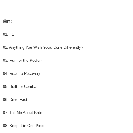
7-11取貨付款
※ 請注意：結帳手續完成當下不需立刻繳費，但若您需要取消訂單，請聯絡
每筆NT$60，滿NT$1,599(含以上)免運費
購買商品的店家。未經商家同意取消之訂單仍視為有效，需透過AFTEE先享
後付繳納相關費用。
付款後7-11取貨
※ 交易是否成功請以「AFTEE先享後付 」之結帳頁面顯示為準，若有關於
曲目:
是否繳費成功／繳費後需取消欲退款等相關疑問，請聯繫「AFTEE先享後付
每筆NT$60，滿NT$1,599(含以上)免運費
客戶支援中心」
https://netprotections.freshdesk.com/support/home
01. F1
新竹貨運
【注意事項】
１．透過由恩沛科技股份有限公司提供之「AFTEE先享後付」服務完成之交
每筆NT$90
02. Anything You Wish You'd Done Differently?
易，需依本服務之必要範圍內提供個人資料，並將交易相關給付款項請求債
權轉讓予恩沛科技股份有限公司。
宅配 (離島)
03. Run for the Podium
２．關於個人資料處理事宜，請瀏覽以下網址：
每筆NT$200
https://aftee.tw/terms/#terms3
３．未成年的使用者請事先徵得法定代理人或監護人之同意方可使用
04. Road to Recovery
付款後門市自取
「AFTEE先享後付」，若未經同意申辦者引起之損失，本公司不負相關責
任。
免運費
05. Built for Combat
４．使用「AFTEE先享後付」時，將依據個別帳號之用戶狀況，依本公司即
時審查核予不同之上限額度；若仍有額度不足之情形，本公司將視審查結果
亞洲國家/地區配送
查看運費
06. Drive Fast
請求用戶進行身份認證。
５．嚴禁一人註冊多個帳號或使用他人資訊註冊。若發現惡意使用之情形，
北美國家/地區配送
查看運費
恩沛科技股份有限公司將有權停止該用戶之使用額度並採取法律行動。
07. Tell Me About Kate
歐洲國家/地區配送
查看運費
08. Keep It in One Piece