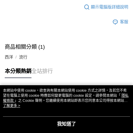
顯示電腦版詳細說明
客服
商品相關分類 (1)
西洋
流行
本分類熱銷
全站排行
本網站中使用 cookie，欲查詢有關本網站使用 cookie 方式之詳情，及若您不希
熱門標籤
望在電腦上使用 cookie 時應如何變更電腦的 cookie 設定，請參閱本網站「
隱私
權條款
」之 Cookie 聲明。您繼續使用本網站即表示您同意本公司得按本網站使
用條款之 Cookie 聲明使用 cookie。
了解更多 >
我知道了